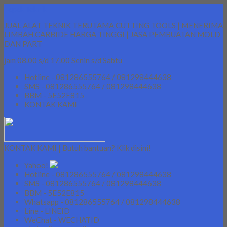
Lapak Teknik
JUAL ALAT TEKNIK TERUTAMA CUTTING TOOLS | MENERIMA
LIMBAH CARBIDE HARGA TINGGI | JASA PEMBUATAN MOLD
DAN PART
jam 08.00 s/d 17.00 Senin s/d Sabtu
Hotline - 081286555764 / 081298444638
SMS - 081286555764 / 081298444638
BBM - 5E52E815
KONTAK KAMI
KONTAK KAMI | Butuh bantuan? Klik disini!
Yahoo!
Hotline - 081286555764 / 081298444638
SMS - 081286555764 / 081298444638
BBM - 5E52E815
Whatsapp - 081286555764 / 081298444638
Line - LINEID
WeChat - WECHATID