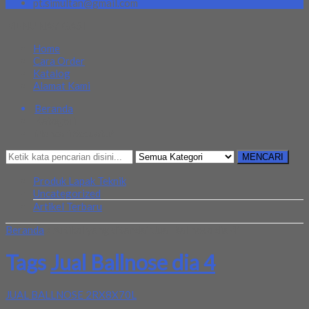
pt.simultan@gmail.com
MENU NAVIGASI
Home
Cara Order
Katalog
Alamat Kami
Beranda
Kategori
Mencari Sesuatu?
MENCARI
Produk Lapak Teknik
Uncategorized
Artikel Terbaru
Beranda
»
Artikel yang ditandai 'Jual Ballnose dia 4'
Tags
Jual Ballnose dia 4
JUAL BALLNOSE 2RX8X70L