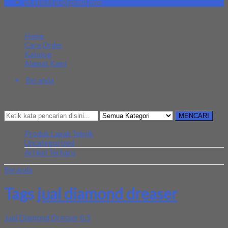
pt.simultan@gmail.com
MENU NAVIGASI
Home
Cara Order
Katalog
Alamat Kami
Beranda
Kategori
Mencari Sesuatu?
MENCARI
Produk Lapak Teknik
Uncategorized
Artikel Terbaru
Beranda
»
Artikel yang ditandai 'jual diamond dreaser'
Tags
jual diamond dreaser
Jual Diamond Dresser 0.5