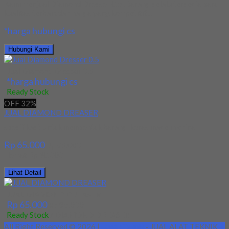
Kami menjual Diamond Dresser 0.5 .Barang selalu tersedia baru
kualitas terbaik dan harga yang kompetitif....
*harga hubungi cs
Hubungi Kami
Jual Diamond Dresser 0.5
*harga hubungi cs
Ready Stock
OFF 32%
JUAL DIAMOND DREASER
spesifikasi: untuk membentuk barang keras made in china
Rp 65.000
Rp 95.000
Hemat Rp 30.000
Lihat Detail
JUAL DIAMOND DREASER
Rp 65.000
Rp 95.000
Ready Stock
/ DIAMOND DREASER
All Right Reserved © 2026 |
Lapak Teknik
- JUAL ALAT TEKNIK