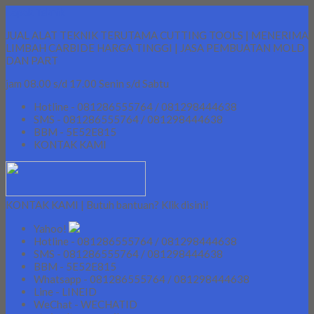
Lapak Teknik
JUAL ALAT TEKNIK TERUTAMA CUTTING TOOLS | MENERIMA
LIMBAH CARBIDE HARGA TINGGI | JASA PEMBUATAN MOLD
DAN PART
jam 08.00 s/d 17.00 Senin s/d Sabtu
Hotline - 081286555764 / 081298444638
SMS - 081286555764 / 081298444638
BBM - 5E52E815
KONTAK KAMI
KONTAK KAMI | Butuh bantuan? Klik disini!
Yahoo!
Hotline - 081286555764 / 081298444638
SMS - 081286555764 / 081298444638
BBM - 5E52E815
Whatsapp - 081286555764 / 081298444638
Line - LINEID
WeChat - WECHATID