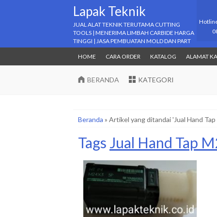
Lapak Teknik
Hotlin
JUAL ALAT TEKNIK TERUTAMA CUTTING
0
TOOLS | MENERIMA LIMBAH CARBIDE HARGA
TINGGI | JASA PEMBUATAN MOLD DAN PART
HOME
CARA ORDER
KATALOG
ALAMAT K
BERANDA
KATEGORI
Beranda
»
Artikel yang ditandai 'Jual Hand Ta
Tags
Jual Hand Tap M