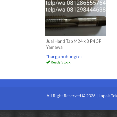
Jual Hand Tap M24 x 3 P4 5P
Yamawa
*harga hubungi cs
Ready Stock
All Right Reserved © 2026 |
Lapak Te