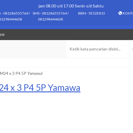
jam 08.00 s/d 17.00 Senin s/d Sabtu
e - 081286555764 /
SMS - 081286555764 /
BBM - 5E52E815
KONT
81298444638
081298444638
AMI
p M24 x 3 P4 5P Yamawa'
24 x 3 P4 5P Yamawa