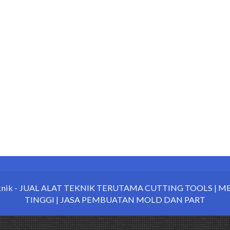
knik
- JUAL ALAT TEKNIK TERUTAMA CUTTING TOOLS | 
TINGGI | JASA PEMBUATAN MOLD DAN PART