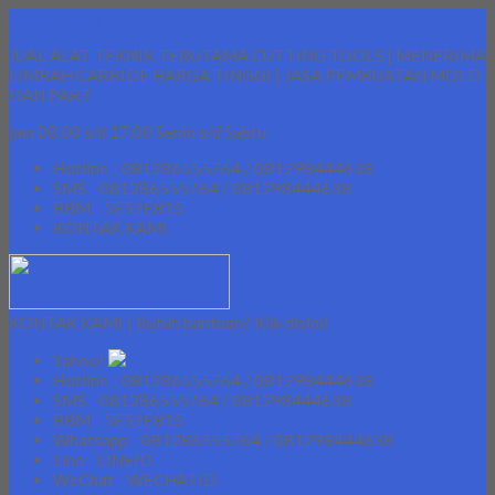
Lapak Teknik
JUAL ALAT TEKNIK TERUTAMA CUTTING TOOLS | MENERIMA
LIMBAH CARBIDE HARGA TINGGI | JASA PEMBUATAN MOLD
DAN PART
jam 08.00 s/d 17.00 Senin s/d Sabtu
Hotline - 081286555764 / 081298444638
SMS - 081286555764 / 081298444638
BBM - 5E52E815
KONTAK KAMI
KONTAK KAMI | Butuh bantuan? Klik disini!
Yahoo!
Hotline - 081286555764 / 081298444638
SMS - 081286555764 / 081298444638
BBM - 5E52E815
Whatsapp - 081286555764 / 081298444638
Line - LINEID
WeChat - WECHATID