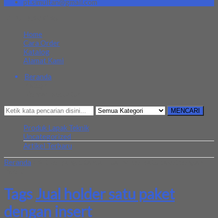
pt.simultan@gmail.com
MENU NAVIGASI
Home
Cara Order
Katalog
Alamat Kami
Beranda
Kategori
Mencari Sesuatu?
MENCARI
Produk Lapak Teknik
Uncategorized
Artikel Terbaru
Beranda
»
Artikel yang ditandai 'Jual holder satu paket dengan
insert'
Tags
Jual holder satu paket
dengan insert