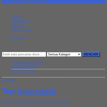
pt.simultan@gmail.com
MENU NAVIGASI
Home
Cara Order
Katalog
Alamat Kami
Beranda
Kategori
Mencari Sesuatu?
MENCARI
Produk Lapak Teknik
Uncategorized
Artikel Terbaru
Beranda
»
Artikel yang ditandai 'lapak teknik'
Tags
lapak teknik
LINZ CUTTING TORCH MATA LZ-TCZ210