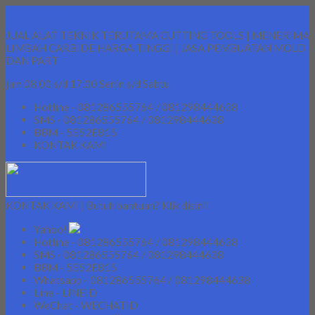
Lapak Teknik
JUAL ALAT TEKNIK TERUTAMA CUTTING TOOLS | MENERIMA
LIMBAH CARBIDE HARGA TINGGI | JASA PEMBUATAN MOLD
DAN PART
jam 08.00 s/d 17.00 Senin s/d Sabtu
Hotline - 081286555764 / 081298444638
SMS - 081286555764 / 081298444638
BBM - 5E52E815
KONTAK KAMI
KONTAK KAMI | Butuh bantuan? Klik disini!
Yahoo!
Hotline - 081286555764 / 081298444638
SMS - 081286555764 / 081298444638
BBM - 5E52E815
Whatsapp - 081286555764 / 081298444638
Line - LINEID
WeChat - WECHATID