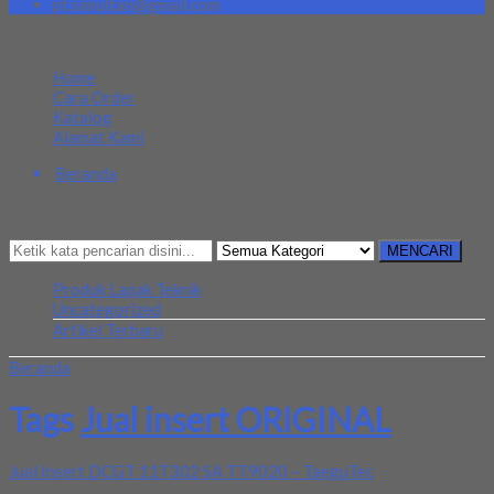
pt.simultan@gmail.com
MENU NAVIGASI
Home
Cara Order
Katalog
Alamat Kami
Beranda
Kategori
Mencari Sesuatu?
MENCARI
Produk Lapak Teknik
Uncategorized
Artikel Terbaru
Beranda
»
Artikel yang ditandai 'Jual insert ORIGINAL'
Tags
Jual insert ORIGINAL
Jual Insert DCGT 11T302 SA TT9020 – TaeguTec