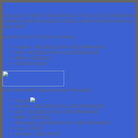
Lapak Teknik
JUAL ALAT TEKNIK TERUTAMA CUTTING TOOLS | MENERIMA
LIMBAH CARBIDE HARGA TINGGI | JASA PEMBUATAN MOLD
DAN PART
jam 08.00 s/d 17.00 Senin s/d Sabtu
Hotline - 081286555764 / 081298444638
SMS - 081286555764 / 081298444638
BBM - 5E52E815
KONTAK KAMI
KONTAK KAMI | Butuh bantuan? Klik disini!
Yahoo!
Hotline - 081286555764 / 081298444638
SMS - 081286555764 / 081298444638
BBM - 5E52E815
Whatsapp - 081286555764 / 081298444638
Line - LINEID
WeChat - WECHATID