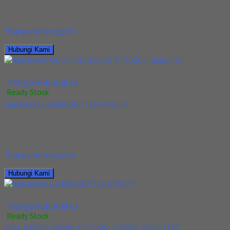
Insert carbide DCGT 11T302 SA TT9020 brand TaeguTec
kondisi baru.
*harga hubungi cs
Hubungi Kami
Jual Insert DCGT 11T302 SA TT9020 – TaeguTec
*harga hubungi cs
Ready Stock
/ Insert DCGT 11T302 SA TT9020 – TaeguTec
Jual Insert Carbide SRFT16 VP15TF
Menjual Insert Carbide SRFT16 VP15TF berkualitas harga
kompetitif. Jika Anda membutuhkan produk tersebut segera
hubungi...
*harga hubungi cs
Hubungi Kami
Jual Insert Carbide SRFT16 VP15TF
*harga hubungi cs
Ready Stock
/ Insert Carbide SRFT16 VP15TF
JUAL INSERT RXMX 12T3 MR TT9080 TAEGUTEC