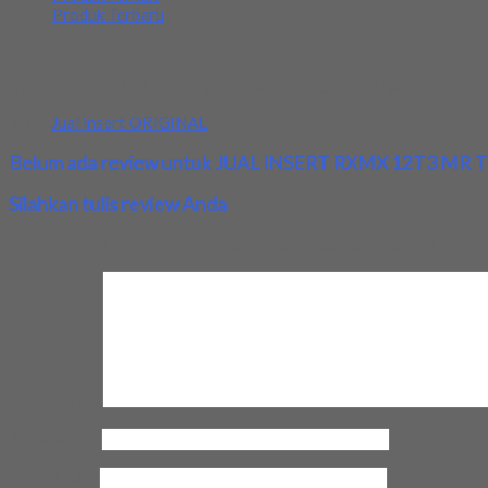
Produk Terbaru
Spesifikasi:
Insert RXMX 12T3 MR TT9080 TAEGUTEC ORIGINAL
Tags:
Jual insert ORIGINAL
Belum ada review untuk JUAL INSERT RXMX 12T3 MR
Silahkan tulis review Anda
Your email address will not be published.
Required fields are marke
Review Anda
Nama Anda
*
Email Anda
*