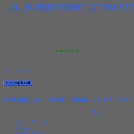
JUAL INSERT RXMX 12T3 MR T
Spesifikasi: Insert RXMX 12T3 MR TT9080 TAEGUTEC ORIGIN
INSERT RXMX 12T3 MR TT9080
Kode
:
TAEGUTEC
Berat
:
0.5 kg
Stok
:
Ready Stock
Dilihat
:
1313 kali
Review
:
Belum ada review
INFO HARGA
Silahkan menghubungi kontak kami untuk mendapatkan informasi ha
Hubungi Kami
Bagikan informasi tentang
JUAL INSERT RXMX 12T3 MR TT908
Tentang JUAL INSERT RXMX 12T3 MR TT
Ditambahkan pada: 29 July 2017 / Kategori:
Blog
Deskripsi Produk
Review
Produk Terkait