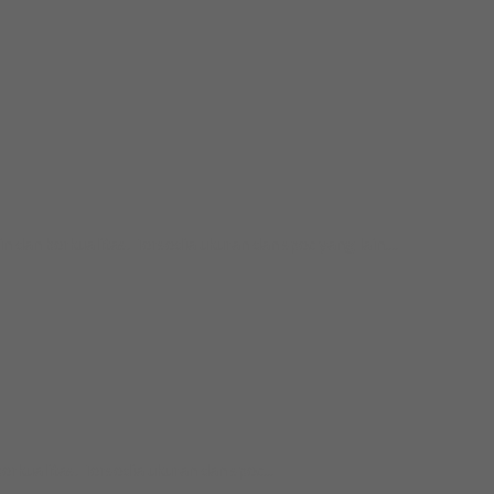
 berkualitas. Tersedia ukuran dan spec yang lain....
ualitas. Tersedia ukuran dan spec...