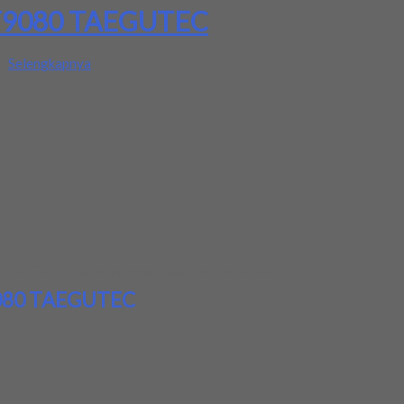
T9080 TAEGUTEC
AL
Selengkapnya
rga produk ini.
0 TAEGUTEC
kepada teman atau kerabat Anda.
9080 TAEGUTEC