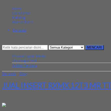
MENU NAVIGASI
Home
Cara Order
Katalog
Alamat Kami
Beranda
Kategori
Mencari Sesuatu?
MENCARI
Produk Lapak Teknik
Uncategorized
Artikel Terbaru
Beranda
»
Blog
»
JUAL INSERT RXMX 12T3 MR TT9080 TAEGU
JUAL INSERT RXMX 12T3 MR T
Spesifikasi: Insert RXMX 12T3 MR TT9080 TAEGUTEC ORIGIN