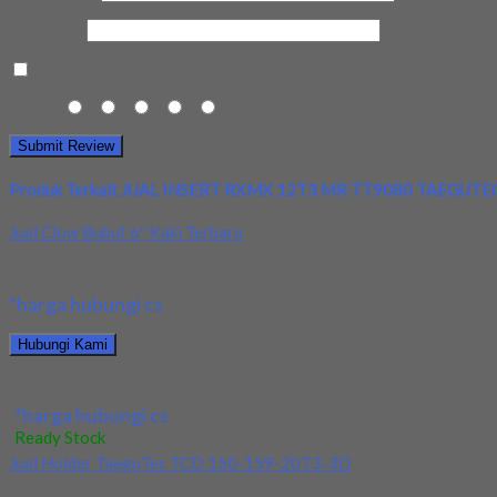
Kota Anda
Save my name, email, and website in this browser for the next t
Rating
1
2
3
4
5
Produk Terkait JUAL INSERT RXMX 12T3 MR TT9080 TAEGUTE
Jual Clow Bubut 6″ Kaki Terbaru
Kami menjual Clow BUBUT 6″ Kaki terjamin dan berkualitas. Tersedia
*harga hubungi cs
Hubungi Kami
Jual Clow Bubut 6″ Kaki Terbaru
*harga hubungi cs
Ready Stock
Jual Holder TaeguTec TCD 150-159-20T3-3D
Kami menjual Holder TaeguTec TCD 150-159-20T3-3D terjamin dan b