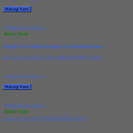
Hubungi Kami
Jual Drill Carbide YG1 Dia 16x16x65x115L
*harga hubungi cs
Ready Stock
Mungkin Anda tertarik dengan produk terbaru kami.
Jual Insert Korloy SEXT14M4AGSN-MM PC5300
Kami menjual Insert Korloy SEXT14M4AGSN-MM PC5300 terjamin dan
*harga hubungi cs
Hubungi Kami
Jual Insert Korloy SEXT14M4AGSN-MM PC5300
*harga hubungi cs
Ready Stock
Jual Insert Korloy WNMG 060408 HA H01
Kami menjual Insert Korloy WNMG 060408 HA H01 terjamin dan berk