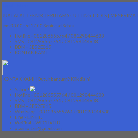
Lapak Teknik
JUAL ALAT TEKNIK TERUTAMA CUTTING TOOLS | MENERIMA 
jam 08.00 s/d 17.00 Senin s/d Sabtu
Hotline - 081286555764 / 081298444638
SMS - 081286555764 / 081298444638
BBM - 5E52E815
KONTAK KAMI
KONTAK KAMI | Butuh bantuan? Klik disini!
Yahoo!
Hotline - 081286555764 / 081298444638
SMS - 081286555764 / 081298444638
BBM - 5E52E815
Whatsapp - 081286555764 / 081298444638
Line - LINEID
WeChat - WECHATID
pt.simultan@gmail.com