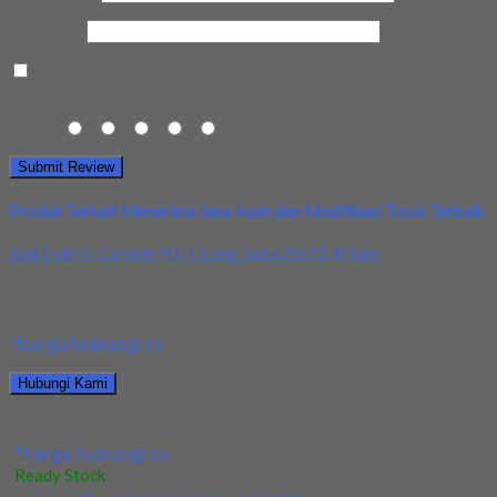
Kota Anda
Save my name, email, and website in this browser for the next
time I comment.
Rating
1
2
3
4
5
Produk Terkait Menerima Jasa Asah dan Modifikasi Tools Terbaik
Jual Endmill Carbide YG-1 Long 5x6x25x70 4Flute
Kami menjual Endmill Carbide YG-1 Long 5x6x25x70 4Flute
terjamin dan berkualitas. Tersedia ukuran dan spec...
*harga hubungi cs
Hubungi Kami
Jual Endmill Carbide YG-1 Long 5x6x25x70 4Flute
*harga hubungi cs
Ready Stock