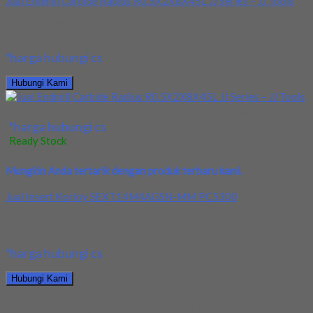
Jual Endmill Carbide Radius R0.5X2X8X45L JJ Series – JJ Tools
Kami menjual Endmill Radius dengan material carbide
R0.5x2x8x45l JJ Series – JJ Tools. Barang selalu...
*harga hubungi cs
Hubungi Kami
Jual Endmill Carbide Radius R0.5X2X8X45L JJ Series – JJ Tools
*harga hubungi cs
Ready Stock
Mungkin Anda tertarik dengan produk terbaru kami.
Jual Insert Korloy SEXT14M4AGSN-MM PC5300
Kami menjual Insert Korloy SEXT14M4AGSN-MM PC5300
terjamin dan berkualitas. Tersedia ukuran dan spec yang lain....
*harga hubungi cs
Hubungi Kami
Jual Insert Korloy SEXT14M4AGSN-MM PC5300