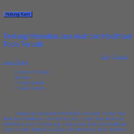
Silahkan menghubungi kontak kami untuk mendapatkan informasi
harga produk ini.
Hubungi Kami
Bagikan informasi tentang
Menerima Jasa Asah dan Modifikasi
Tools Terbaik
kepada teman atau kerabat Anda.
Tentang Menerima Jasa Asah dan Modifikasi
Tools Terbaik
Ditambahkan pada: 28 February 2025 / Kategori:
Blog
,
Produk
Lapak Teknik
Deskripsi Produk
Review
Produk Terkait
Produk Terbaru
Kami Menerima Jasa Asah dan Modifikasi Tools Terbaik. Jika anda
membutuhkan segera hubungi kami pada nomor yang tertera
Tags:
Tempat Jasa Asah dan Modifikasi Tools Asli
,
Tempat Jasa
Asah dan Modifikasi Tools Berkualitas
,
Tempat Jasa Asah dan
Modifikasi Tools Di Cikarang
,
Tempat Jasa Asah dan Modifikasi
Tools Terbaik
,
Tempat Jasa Asah dan Modifikasi Tools Terbesar
,