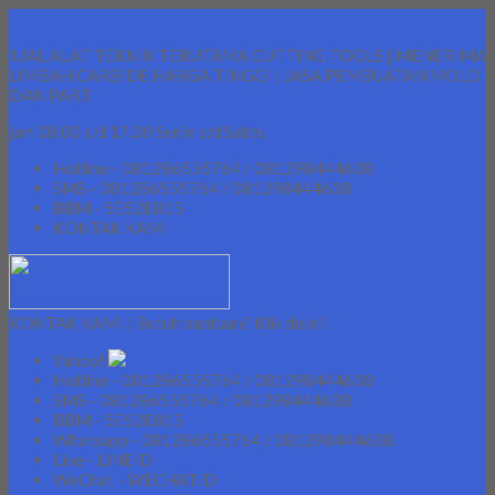
Lapak Teknik
JUAL ALAT TEKNIK TERUTAMA CUTTING TOOLS | MENERIMA
LIMBAH CARBIDE HARGA TINGGI | JASA PEMBUATAN MOLD
DAN PART
jam 08.00 s/d 17.00 Senin s/d Sabtu
Hotline - 081286555764 / 081298444638
SMS - 081286555764 / 081298444638
BBM - 5E52E815
KONTAK KAMI
KONTAK KAMI | Butuh bantuan? Klik disini!
Yahoo!
Hotline - 081286555764 / 081298444638
SMS - 081286555764 / 081298444638
BBM - 5E52E815
Whatsapp - 081286555764 / 081298444638
Line - LINEID
WeChat - WECHATID