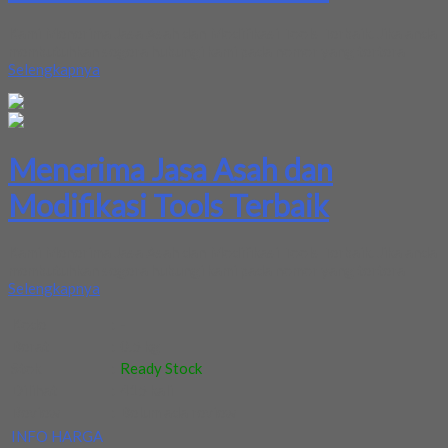
Kami Menerima Jasa Asah dan Modifikasi Tools Terbaik. Jika anda
membutuhkan segera hubungi kami pada nomor yang tertera
Selengkapnya
Menerima Jasa Asah dan
Modifikasi Tools Terbaik
Kami Menerima Jasa Asah dan Modifikasi Tools Terbaik. Jika anda
membutuhkan segera hubungi kami pada nomor yang tertera
Selengkapnya
Kode
:
-
Berat
:
0.5 kg
Stok
:
Ready Stock
Dilihat
:
415 kali
Review
:
Belum ada review
INFO HARGA