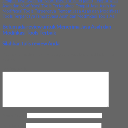
Tempat Jasa Asah dan Modifikasi Tools Terjamin
,
Tempat Jasa
Asah dan Modifikasi Tools Terlengkap
,
Tempat Jasa Asah dan
Modifikasi Tools Terpercaya
,
Tempat Jasa Asah dan Modifikasi
Tools TerpercayaTempat Jasa Asah dan Modifikasi Tools Asli
Belum ada review untuk Menerima Jasa Asah dan
Modifikasi Tools Terbaik
Silahkan tulis review Anda
Your email address will not be published.
Required fields are
marked
*
Review Anda
Nama Anda
*
Email Anda
*