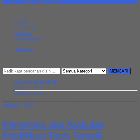
pt.simultan@gmail.com
MENU NAVIGASI
Home
Cara Order
Katalog
Alamat Kami
Beranda
Kategori
Mencari Sesuatu?
MENCARI
Produk Lapak Teknik
Uncategorized
Artikel Terbaru
Beranda
»
Blog
»
Menerima Jasa Asah dan Modifikasi Tools
Terbaik
Menerima Jasa Asah dan
Modifikasi Tools Terbaik