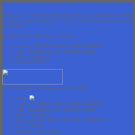
Lapak Teknik
JUAL ALAT TEKNIK TERUTAMA CUTTING TOOLS | MENERIMA
LIMBAH CARBIDE HARGA TINGGI | JASA PEMBUATAN MOLD
DAN PART
jam 08.00 s/d 17.00 Senin s/d Sabtu
Hotline - 081286555764 / 081298444638
SMS - 081286555764 / 081298444638
BBM - 5E52E815
KONTAK KAMI
KONTAK KAMI | Butuh bantuan? Klik disini!
Yahoo!
Hotline - 081286555764 / 081298444638
SMS - 081286555764 / 081298444638
BBM - 5E52E815
Whatsapp - 081286555764 / 081298444638
Line - LINEID
WeChat - WECHATID