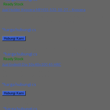
Ready Stock
Jual Holder Kyocera MFH35-S32-10-2T – Kyocera
Kami menjual Holder dengan merk Kyocera dengan spec MFH35-
S32-10-2T . Holder tersedia baru harga yang...
*harga hubungi cs
Hubungi Kami
Jual Holder Kyocera MFH35-S32-10-2T – Kyocera
*harga hubungi cs
Ready Stock
Jual Endmill Dia 10x40x100 45 HRC
Kami menjual Endmill Dia 10x40x100 4 Flute 45 HRC baru,
kualitas terjamin, dan harga kompetitif....
*harga hubungi cs
Hubungi Kami
Jual Endmill Dia 10x40x100 45 HRC
*harga hubungi cs