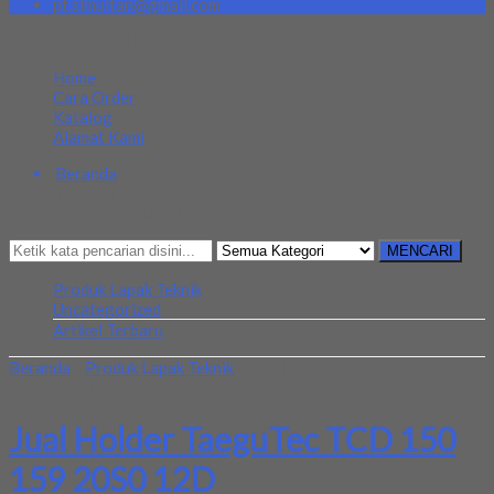
pt.simultan@gmail.com
MENU NAVIGASI
Home
Cara Order
Katalog
Alamat Kami
Beranda
Kategori
Mencari Sesuatu?
MENCARI
Produk Lapak Teknik
Uncategorized
Artikel Terbaru
Beranda
»
Produk Lapak Teknik
»
Jual Holder TaeguTec TCD 150
159 20S0 12D
Jual Holder TaeguTec TCD 150
159 20S0 12D