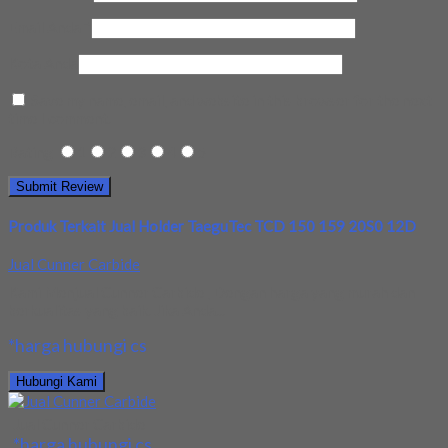
Email Anda
*
Kota Anda
Save my name, email, and website in this browser for the next
time I comment.
Rating
1
2
3
4
5
Produk Terkait Jual Holder TaeguTec TCD 150 159 20S0 12D
Jual Cunner Carbide
Kami Menjual Cunner Carbide , Dengan harga yang murah dan
berkualitas yang baik. Jika Anda...
*harga hubungi cs
Hubungi Kami
Jual Cunner Carbide
*harga hubungi cs