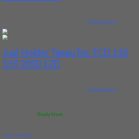
Kami menjual Holder TaeguTec TCD 150 159 20S0 12D terjamin
dan berkualitas. Tersedia ukuran dan spec yang lain. Jika anda
membutuhkan segera hubungi kami pada...
Selengkapnya
Jual Holder TaeguTec TCD 150
159 20S0 12D
Kami menjual Holder TaeguTec TCD 150 159 20S0 12D terjamin
dan berkualitas. Tersedia ukuran dan spec yang lain. Jika anda
membutuhkan segera hubungi kami pada...
Selengkapnya
Kode
:
-
Berat
:
0.5 kg
Stok
:
Ready Stock
Dilihat
:
371 kali
Review
:
Belum ada review
INFO HARGA