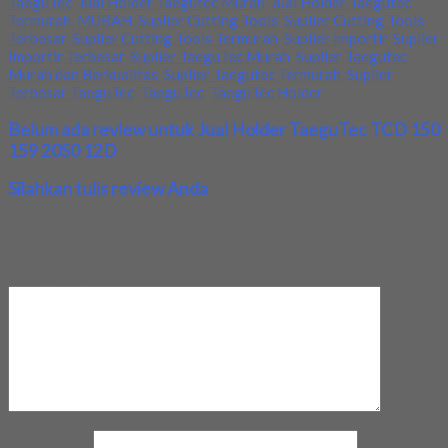
TaeguTec
,
Jual Holder Taegutec Murah
,
Jual Holder Taegutec
Termurah
,
MURAH
,
Suplier Cutting Tools
,
Suplier Cutting Tools
Terbesar
,
Suplier Cutting Tools Termurah
,
Suplier Importir
,
Suplier
Importir Terbesar
,
Suplier TaeguTec Murah
,
Suplier Taegutec
Murah dan Berkualitas
,
Suplier Taegutec Termurah
,
Suplier
Terbesar TaeguTec
,
TaeguTec
,
TaeguTec Holder
Belum ada review untuk Jual Holder TaeguTec TCD 150
159 20S0 12D
Silahkan tulis review Anda
Your email address will not be published.
Required fields are
marked
*
Review Anda
Nama Anda
*