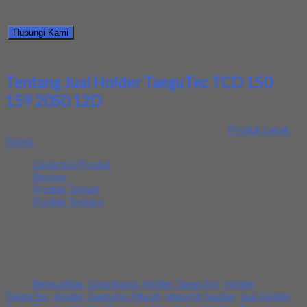
Silahkan menghubungi kontak kami untuk mendapatkan informasi
harga produk ini.
Hubungi Kami
Bagikan informasi tentang
Jual Holder TaeguTec TCD 150 159
20S0 12D
kepada teman atau kerabat Anda.
Tentang Jual Holder TaeguTec TCD 150
159 20S0 12D
Ditambahkan pada: 26 October 2023 / Kategori:
Produk Lapak
Teknik
Deskripsi Produk
Review
Produk Terkait
Produk Terbaru
Kami menjual Holder TaeguTec TCD 150 159 20S0 12D terjamin
dan berkualitas. Tersedia ukuran dan spec yang lain. Jika anda
membutuhkan segera hubungi kami pada nomor yang tertera.
Terima kasih.
Tags:
Berkualitas
,
Distributor Holder TaeguTec
,
Holder
TaeguTec
,
Holder Taegutec Murah
,
Importir Suplier
,
Jual Holder