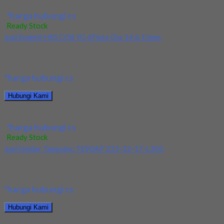
Jual Reamer Mesin Spiral HSS YG Dia 16mm
*harga hubungi cs
Ready Stock
Jual Endmill HSS CO8 YG 4Flute Dia 14 & 15mm
Kami menjual Endmill HSS CO8 YG 4Flute Dia 14 & 15mm
terjamin dan berkualitas. Tersedia...
*harga hubungi cs
Hubungi Kami
Jual Endmill HSS CO8 YG 4Flute Dia 14 & 15mm
*harga hubungi cs
Ready Stock
Jual Holder Taegutec TE90AP 233-32-17-L300
Kami menjual TE90AP 233-32-17-L300 terjamin dan berkualitas.
Tersedia ukuran dan spec yang lain. Jika anda...
*harga hubungi cs
Hubungi Kami