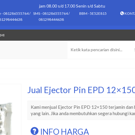
jam 08.00 s/d 17.00 Senin s/d Sabtu
e - 081286555764 /
SMS - 081286555764 /
BBM - 5E52E815
KONT
81298444638
081298444638
AMI
Jual Ejector Pin EPD 12×15
Kami menjual Ejector Pin EPD 12×150 terjamin dan b
yang lain. Jika anda membutuhkan segera hubungi k
INFO HARGA