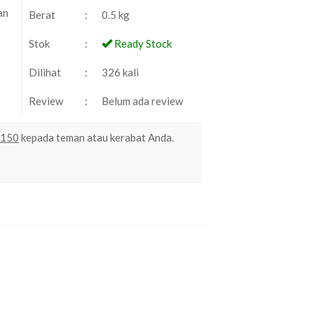
an
Berat
:
0.5 kg
Stok
:
Ready Stock
Dilihat
:
326 kali
Review
:
Belum ada review
×150
kepada teman atau kerabat Anda.