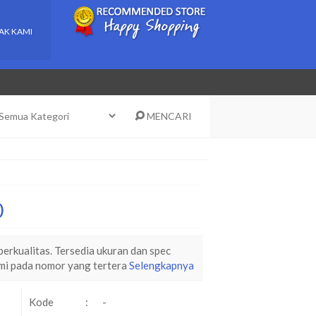
AK KAMI
MENCARI
0
erkualitas. Tersedia ukuran dan spec
ami pada nomor yang tertera
Selengkapnya
Kode
:
-