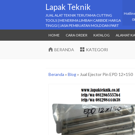
Lapak Teknik
Hotlin
JUAL ALAT TEKNIK TERUTAMA CUTTING
0
TOOLS | MENERIMA LIMBAH CARBIDE HARGA
TINGGI | JASA PEMBUATAN MOLD DAN PART
HOME
CARA ORDER
KATALOG
ALAMAT K
BERANDA
KATEGORI
Beranda
»
Blog
»
Jual Ejector Pin EPD 12×150