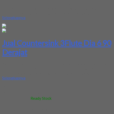
Kami menjual Countersink 3Flute Dia 6 90 Derajat terjamin dan
berkualitas. Tersedia ukuran dan spec yang lain. Jika anda
membutuhkan segera hubungi kami pada nomor yang...
Selengkapnya
Jual Countersink 3Flute Dia 6 90
Derajat
Kami menjual Countersink 3Flute Dia 6 90 Derajat terjamin dan
berkualitas. Tersedia ukuran dan spec yang lain. Jika anda
membutuhkan segera hubungi kami pada nomor yang...
Selengkapnya
Kode
:
-
Berat
:
0.5 kg
Stok
:
Ready Stock
Dilihat
:
260 kali
Review
:
Belum ada review