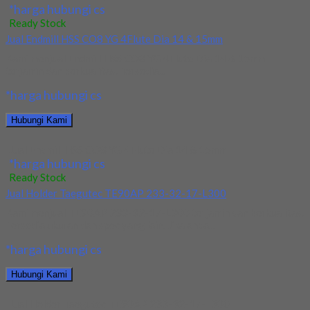
*harga hubungi cs
Ready Stock
Jual Endmill HSS CO8 YG 4Flute Dia 14 & 15mm
Kami menjual Endmill HSS CO8 YG 4Flute Dia 14 & 15mm
terjamin dan berkualitas. Tersedia...
*harga hubungi cs
Hubungi Kami
Jual Endmill HSS CO8 YG 4Flute Dia 14 & 15mm
*harga hubungi cs
Ready Stock
Jual Holder Taegutec TE90AP 233-32-17-L300
Kami menjual TE90AP 233-32-17-L300 terjamin dan berkualitas.
Tersedia ukuran dan spec yang lain. Jika anda...
*harga hubungi cs
Hubungi Kami
Jual Holder Taegutec TE90AP 233-32-17-L300