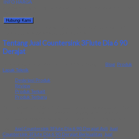
INFO HARGA
Silahkan menghubungi kontak kami untuk mendapatkan informasi
harga produk ini.
Hubungi Kami
Bagikan informasi tentang
Jual Countersink 3Flute Dia 6 90
Derajat
kepada teman atau kerabat Anda.
Tentang Jual Countersink 3Flute Dia 6 90
Derajat
Ditambahkan pada: 2 September 2024 / Kategori:
Blog
,
Produk
Lapak Teknik
Deskripsi Produk
Review
Produk Terkait
Produk Terbaru
Kami menjual Countersink 3Flute Dia 6 90 Derajat terjamin dan
berkualitas. Tersedia ukuran dan spec yang lain. Jika anda
membutuhkan segera hubungi kami pada nomor yang tertera
Tags:
Jual Countersink 3Flute Dia 6 90 Derajat Asli
,
Jual
Countersink 3Flute Dia 6 90 Derajat Berkualitas
,
Jual