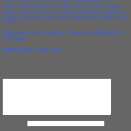
Countersink 3Flute Dia 6 90 Derajat Di Cikarang
,
Jual
Countersink 3Flute Dia 6 90 Derajat Terbaik
,
Jual Countersink
3Flute Dia 6 90 Derajat Terjamin
,
Jual Countersink 3Flute Dia 6
90 Derajat Terlengkap
,
Jual Countersink 3Flute Dia 6 90 Derajat
Termurah
Belum ada review untuk Jual Countersink 3Flute Dia 6
90 Derajat
Silahkan tulis review Anda
Your email address will not be published.
Required fields are
marked
*
Review Anda
Nama Anda
*