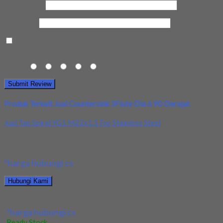
Email Anda
*
Kota Anda
Save my name, email, and website in this browser for the next
time I comment.
Rating
1
2
3
4
5
Produk Terkait Jual Countersink 3Flute Dia 6 90 Derajat
Jual Tap Spiral YG1 M22x1.5 For Stainless Steel
Kami menjual Tap Spiral YG1 M22x1.5 For Stainless Steel dengan
harga kompetitif dan kualitas bagus...
*harga hubungi cs
Hubungi Kami
Jual Tap Spiral YG1 M22x1.5 For Stainless Steel
*harga hubungi cs
Ready Stock