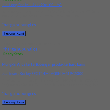
Jual Long End Mill 4x4x20x100 – YG
Kami menjual Long End Mill 4x4x20x100x4F brand YG, baru,
berkualitas, dan harga kompetitif tentunya. Jika...
*harga hubungi cs
Hubungi Kami
Jual Long End Mill 4x4x20x100 – YG
*harga hubungi cs
Ready Stock
Mungkin Anda tertarik dengan produk terbaru kami.
Jual Insert Korloy SEXT14M4AGSN-MM PC5300
Kami menjual Insert Korloy SEXT14M4AGSN-MM PC5300
terjamin dan berkualitas. Tersedia ukuran dan spec yang lain....
*harga hubungi cs
Hubungi Kami