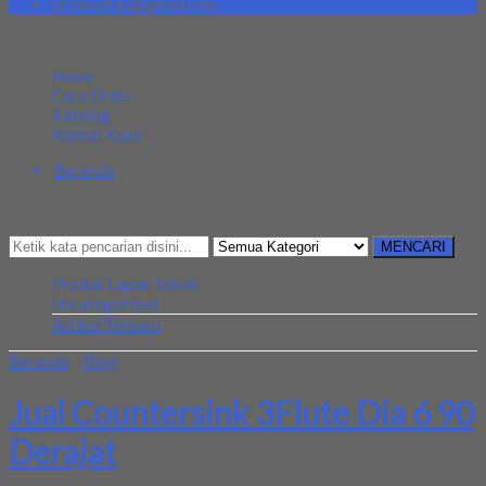
pt.simultan@gmail.com
MENU NAVIGASI
Home
Cara Order
Katalog
Alamat Kami
Beranda
Kategori
Mencari Sesuatu?
MENCARI
Produk Lapak Teknik
Uncategorized
Artikel Terbaru
Beranda
»
Blog
»
Jual Countersink 3Flute Dia 6 90 Derajat
Jual Countersink 3Flute Dia 6 90
Derajat