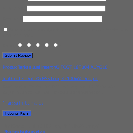
Email Anda
*
Kota Anda
Save my name, email, and website in this browser for the next
time I comment.
Rating
1
2
3
4
5
Produk Terkait Jual Insert YG TCGT 16T304 AL YG10
Jual Center Drill YG HSS Long 4x100x60Derajat
Kami menjual Center Drill YG HSS Long 4x100x60Derajat
terjamin dan berkualitas. Tersedia ukuran dan spec...
*harga hubungi cs
Hubungi Kami
Jual Center Drill YG HSS Long 4x100x60Derajat
*harga hubungi cs