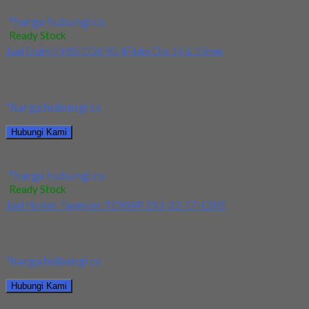
Jual Reamer Mesin Spiral HSS YG Dia 16mm
*harga hubungi cs
Ready Stock
Jual Endmill HSS CO8 YG 4Flute Dia 14 & 15mm
Kami menjual Endmill HSS CO8 YG 4Flute Dia 14 & 15mm
terjamin dan berkualitas. Tersedia...
*harga hubungi cs
Hubungi Kami
Jual Endmill HSS CO8 YG 4Flute Dia 14 & 15mm
*harga hubungi cs
Ready Stock
Jual Holder Taegutec TE90AP 233-32-17-L300
Kami menjual TE90AP 233-32-17-L300 terjamin dan berkualitas.
Tersedia ukuran dan spec yang lain. Jika anda...
*harga hubungi cs
Hubungi Kami