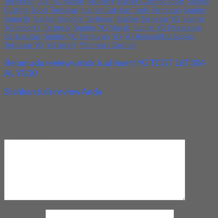
Termurah
,
Jual YG Murah
,
MURAH
,
Suplier Cutting Tools
,
Suplier
Cutting Tools Terbesar
,
Suplier Cutting Tools Termurah
,
Suplier
Importir
,
Suplier Importir Terbesar
,
Suplier Terbesar YG
,
Suplier
YG Importir Terbesar
,
Suplier YG Murah
,
Suplier YG Murah dan
Berkualitas
,
Suplier YG Termurah
,
YG
,
YG Berkualitas Suplier
Terbesar YG
,
YG Insert
,
YG Insert Carbide
Belum ada review untuk Jual Insert YG TCGT 16T304
AL YG10
Silahkan tulis review Anda
Your email address will not be published.
Required fields are
marked
*
Review Anda
Nama Anda
*