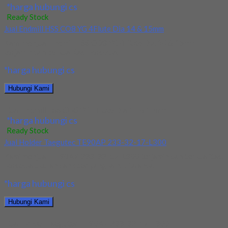
*harga hubungi cs
Ready Stock
Jual Endmill HSS CO8 YG 4Flute Dia 14 & 15mm
Kami menjual Endmill HSS CO8 YG 4Flute Dia 14 & 15mm
terjamin dan berkualitas. Tersedia...
*harga hubungi cs
Hubungi Kami
Jual Endmill HSS CO8 YG 4Flute Dia 14 & 15mm
*harga hubungi cs
Ready Stock
Jual Holder Taegutec TE90AP 233-32-17-L300
Kami menjual TE90AP 233-32-17-L300 terjamin dan berkualitas.
Tersedia ukuran dan spec yang lain. Jika anda...
*harga hubungi cs
Hubungi Kami
Jual Holder Taegutec TE90AP 233-32-17-L300