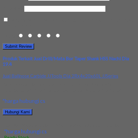
Kota Anda
Save my name, email, and website in this browser for the next
time I comment.
Rating
1
2
3
4
5
Produk Terkait Jual Drill/Mata Bor Taper Shank HSS Nachi Dia
19.4
Jual Ballnose Carbide JJTools Dia 2Rx4x20x60L JJSeries
Kami menjual Ballnose Carbide JJTools Dia 2Rx4x20x60L
JJSeries terjamin dan berkualitas. Tersedia ukuran dan spec...
*harga hubungi cs
Hubungi Kami
Jual Ballnose Carbide JJTools Dia 2Rx4x20x60L JJSeries
*harga hubungi cs
Ready Stock