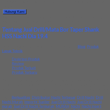
Silahkan menghubungi kontak kami untuk mendapatkan informasi
harga produk ini.
Hubungi Kami
Bagikan informasi tentang
Jual Drill/Mata Bor Taper Shank HSS
Nachi Dia 19.4
kepada teman atau kerabat Anda.
Tentang Jual Drill/Mata Bor Taper Shank
HSS Nachi Dia 19.4
Ditambahkan pada: 9 August 2024 / Kategori:
Blog
,
Produk
Lapak Teknik
Deskripsi Produk
Review
Produk Terkait
Produk Terbaru
Kami menjual Drill/Mata Bor Taper Shank HSS Nachi Dia 19.4
terjamin dan berkualitas. Tersedia ukuran dan spec yang lain. Jika
anda membutuhkan segera hubungi kami pada nomor yang tertera
Tags:
Berkualitas
,
Distributor Nachi Terbesar
,
Drill Nachi
,
Drill
Nachi Murah
,
Importir Suplier
,
Jual Drill Nachi
,
Jual Drill Nachi
murah
,
Jual Drill Nachi Termurah
,
MURAH
,
Nachi
,
Nachi Insert
,