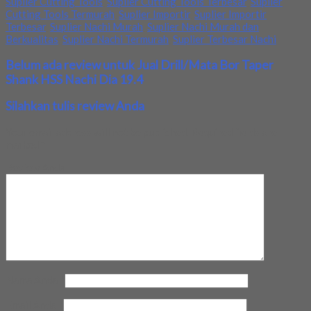
Suplier Cutting Tools
,
Suplier Cutting Tools Terbesar
,
Suplier
Cutting Tools Termurah
,
Suplier Importir
,
Suplier Importir
Terbesar
,
Suplier Nachi Murah
,
Suplier Nachi Murah dan
Berkualitas
,
Suplier Nachi Termurah
,
Suplier Terbesar Nachi
Belum ada review untuk Jual Drill/Mata Bor Taper
Shank HSS Nachi Dia 19.4
Silahkan tulis review Anda
Your email address will not be published.
Required fields are
marked
*
Review Anda
Nama Anda
*
Email Anda
*