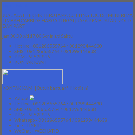
Lapak Teknik
JUAL ALAT TEKNIK TERUTAMA CUTTING TOOLS | MENERIMA
LIMBAH CARBIDE HARGA TINGGI | JASA PEMBUATAN MOLD
DAN PART
jam 08.00 s/d 17.00 Senin s/d Sabtu
Hotline - 081286555764 / 081298444638
SMS - 081286555764 / 081298444638
BBM - 5E52E815
KONTAK KAMI
KONTAK KAMI | Butuh bantuan? Klik disini!
Yahoo!
Hotline - 081286555764 / 081298444638
SMS - 081286555764 / 081298444638
BBM - 5E52E815
Whatsapp - 081286555764 / 081298444638
Line - LINEID
WeChat - WECHATID