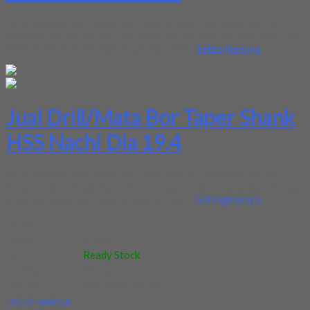
Kami menjual Drill/Mata Bor Taper Shank HSS Nachi Dia 19.4
terjamin dan berkualitas. Tersedia ukuran dan spec yang lain. Jika
anda membutuhkan segera hubungi kami...
Selengkapnya
Jual Drill/Mata Bor Taper Shank
HSS Nachi Dia 19.4
Kami menjual Drill/Mata Bor Taper Shank HSS Nachi Dia 19.4
terjamin dan berkualitas. Tersedia ukuran dan spec yang lain. Jika
anda membutuhkan segera hubungi kami...
Selengkapnya
Kode
:
-
Berat
:
0.5 kg
Stok
:
Ready Stock
Dilihat
:
235 kali
Review
:
Belum ada review
INFO HARGA