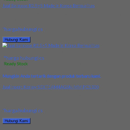
Jual Ballnose R2.5×5 Made in Korea Berkualitas
Kami menjual Ballnose R2.5×5 Made in Korea berkualitas dengan
harga kompetitif tentunya. Jika Anda membutuhkan...
*harga hubungi cs
Hubungi Kami
Jual Ballnose R2.5×5 Made in Korea Berkualitas
*harga hubungi cs
Ready Stock
/ Ballnose R2.5x5 Made in Korea
Mungkin Anda tertarik dengan produk terbaru kami.
Jual Insert Korloy SEXT14M4AGSN-MM PC5300
Kami menjual Insert Korloy SEXT14M4AGSN-MM PC5300
terjamin dan berkualitas. Tersedia ukuran dan spec yang lain....
*harga hubungi cs
Hubungi Kami