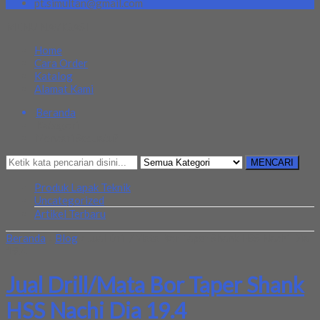
pt.simultan@gmail.com
MENU NAVIGASI
Home
Cara Order
Katalog
Alamat Kami
Beranda
Kategori
Mencari Sesuatu?
MENCARI
Produk Lapak Teknik
Uncategorized
Artikel Terbaru
Beranda
»
Blog
»
Jual Drill/Mata Bor Taper Shank HSS Nachi Dia
19.4
Jual Drill/Mata Bor Taper Shank
HSS Nachi Dia 19.4