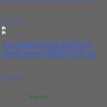
Kami menjual Holder SVJCR 2020 K16 Untuk Insert
VBMT/VCMT 16 terjamin dan berkualitas. Tersedia ukuran dan
spec yang lain. Jika anda membutuhkan segera hubungi kami...
Selengkapnya
Jual Holder SVJCR 2020 K16
Untuk Insert VBMT/VCMT 16
Kami menjual Holder SVJCR 2020 K16 Untuk Insert
VBMT/VCMT 16 terjamin dan berkualitas. Tersedia ukuran dan
spec yang lain. Jika anda membutuhkan segera hubungi kami...
Selengkapnya
Kode
:
-
Berat
:
0.5 kg
Stok
:
Ready Stock
Dilihat
:
316 kali