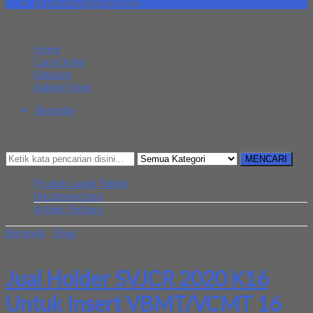
pt.simultan@gmail.com
MENU NAVIGASI
Home
Cara Order
Katalog
Alamat Kami
Beranda
Kategori
Mencari Sesuatu?
MENCARI
Produk Lapak Teknik
Uncategorized
Artikel Terbaru
Beranda
»
Blog
»
Jual Holder SVJCR 2020 K16 Untuk Insert
VBMT/VCMT 16
Jual Holder SVJCR 2020 K16
Untuk Insert VBMT/VCMT 16