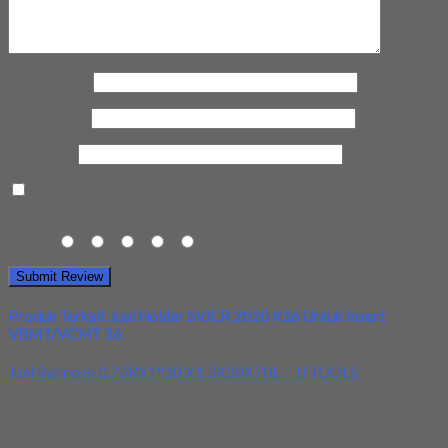
Nama Anda
*
Email Anda
*
Kota Anda
Save my name, email, and website in this browser for the next
time I comment.
Rating
1
2
3
4
5
Produk Terkait Jual Holder SVJCR 2020 K16 Untuk Insert
VBMT/VCMT 16
Jual Ballnose 0.75RX1°30’X1.5X30X70L – JJ TOOLS
Kami menjual Ballnose 0.75RX1°30’X1.5X30X70L brand JJ
TOOLS. Produk baru, memiliki kualitas terbaik, dan harga
kompetitif....