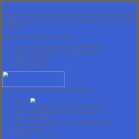
Lapak Teknik
JUAL ALAT TEKNIK TERUTAMA CUTTING TOOLS | MENERIMA
LIMBAH CARBIDE HARGA TINGGI | JASA PEMBUATAN MOLD
DAN PART
jam 08.00 s/d 17.00 Senin s/d Sabtu
Hotline - 081286555764 / 081298444638
SMS - 081286555764 / 081298444638
BBM - 5E52E815
KONTAK KAMI
KONTAK KAMI | Butuh bantuan? Klik disini!
Yahoo!
Hotline - 081286555764 / 081298444638
SMS - 081286555764 / 081298444638
BBM - 5E52E815
Whatsapp - 081286555764 / 081298444638
Line - LINEID
WeChat - WECHATID