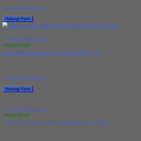
*harga hubungi cs
Hubungi Kami
Jual Ballnose 0.75RX1°30’X1.5X30X70L – JJ TOOLS
*harga hubungi cs
Ready Stock
Jual Endmill Dia 2x6x6x55 -E2412020 4F – YG
Kami menjual Endmill Dia 2x6x6x55 -E2412020 4F – YG.Barang
selalu tersedia baru, kualitas terbaik dan...
*harga hubungi cs
Hubungi Kami
Jual Endmill Dia 2x6x6x55 -E2412020 4F – YG
*harga hubungi cs
Ready Stock
Jual Insert Taegutec 4NKT 060308R-ML TT9080
Kami menjual Insert Taegutec 4NKT 060308R-ML TT9080
terjamin dan berkualitas. Tersedia ukuran dan spec yang...