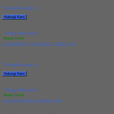
*harga hubungi cs
Hubungi Kami
Jual Ballnose Carbide YG Dia 10x10x20x75
*harga hubungi cs
Ready Stock
Jual Drill HSS YG Straight Dia 17x125x184
Kami menjual Drill HSS YG Straight Dia 17x125x184 terjamin
dan berkualitas. Tersedia ukuran dan spec...
*harga hubungi cs
Hubungi Kami
Jual Drill HSS YG Straight Dia 17x125x184
*harga hubungi cs
Ready Stock
Jual Hand Tap HSS YG M8x1.25 Set
Kami menjual Hand Tap HSS YG M8x1.25 Set terjamin dan
berkualitas. Tersedia ukuran dan spec...