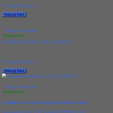
*harga hubungi cs
Hubungi Kami
Jual Insert Taegutec 4NKT 060308R-ML TT9080
*harga hubungi cs
Ready Stock
Jual Dream Drills Dia 11.5x12x55x102 YG
Kami menjual ream Drills Dia 11.5x12x55x102 merk YG terjamin
dan berkualitas. Tersedia ukuran dan spec...
*harga hubungi cs
Hubungi Kami
Jual Dream Drills Dia 11.5x12x55x102 YG
*harga hubungi cs
Ready Stock
Mungkin Anda tertarik dengan produk terbaru kami.
Jual Insert Korloy SEXT14M4AGSN-MM PC5300