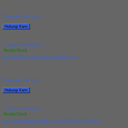
Kami menjual TE90AP 233-32-17-L300 terjamin dan berkualitas.
Tersedia ukuran dan spec yang lain. Jika anda...
*harga hubungi cs
Hubungi Kami
Jual Holder Taegutec TE90AP 233-32-17-L300
*harga hubungi cs
Ready Stock
Jual Tap Mesin Spiral HSS SUS M8x1.25
Kami menjual Tap Mesin Spiral HSS SUS M8x1.25 terjamin dan
berkualitas. Tersedia ukuran dan spec...
*harga hubungi cs
Hubungi Kami
Jual Tap Mesin Spiral HSS SUS M8x1.25
*harga hubungi cs
Ready Stock
Jual Drill/Mata Bor HSS Long SUS Dia 6x100x200L