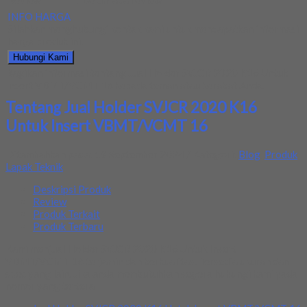
Review
:
Belum ada review
INFO HARGA
Silahkan menghubungi kontak kami untuk mendapatkan informasi
harga produk ini.
Hubungi Kami
Bagikan informasi tentang
Jual Holder SVJCR 2020 K16 Untuk
Insert VBMT/VCMT 16
kepada teman atau kerabat Anda.
Tentang Jual Holder SVJCR 2020 K16
Untuk Insert VBMT/VCMT 16
Ditambahkan pada: 19 September 2024 / Kategori:
Blog
,
Produk
Lapak Teknik
Deskripsi Produk
Review
Produk Terkait
Produk Terbaru
Kami menjual Holder SVJCR 2020 K16 Untuk Insert
VBMT/VCMT 16 terjamin dan berkualitas. Tersedia ukuran dan
spec yang lain. Jika anda membutuhkan segera hubungi kami pada
nomor yang tertera