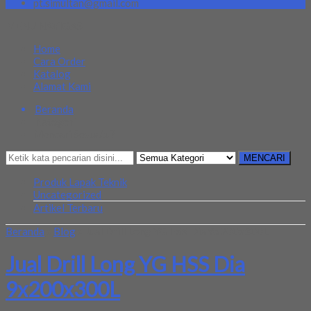
pt.simultan@gmail.com
MENU NAVIGASI
Home
Cara Order
Katalog
Alamat Kami
Beranda
Kategori
Mencari Sesuatu?
MENCARI
Produk Lapak Teknik
Uncategorized
Artikel Terbaru
Beranda
»
Blog
»
Jual Drill Long YG HSS Dia 9x200x300L
Jual Drill Long YG HSS Dia
9x200x300L