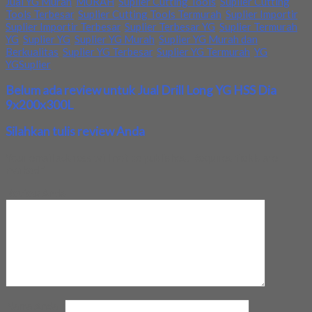
Jual YG Murah
,
MURAH
,
Suplier Cutting Tools
,
Suplier Cutting
Tools Terbesar
,
Suplier Cutting Tools Termurah
,
Suplier Importir
,
Suplier Importir Terbesar
,
Suplier Terbesar YG
,
Suplier Termurah
YG
,
Suplier YG
,
Suplier YG Murah
,
Suplier YG Murah dan
Berkualitas
,
Suplier YG Terbesar
,
Suplier YG Termurah
,
YG
,
YGSuplier
Belum ada review untuk Jual Drill Long YG HSS Dia
9x200x300L
Silahkan tulis review Anda
Your email address will not be published.
Required fields are
marked
*
Review Anda
Nama Anda
*