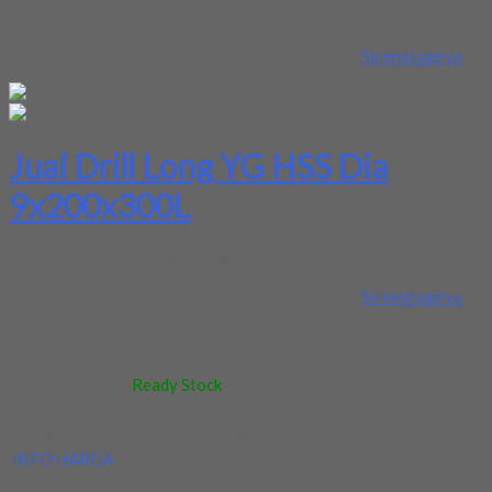
Kami menjual Drill Long YG HSS Dia 9x200x300L terjamin dan
berkualitas. Tersedia ukuran dan spec yang lain. Jika anda
membutuhkan segera hubungi kami pada nomor...
Selengkapnya
Jual Drill Long YG HSS Dia
9x200x300L
Kami menjual Drill Long YG HSS Dia 9x200x300L terjamin dan
berkualitas. Tersedia ukuran dan spec yang lain. Jika anda
membutuhkan segera hubungi kami pada nomor...
Selengkapnya
Kode
:
-
Berat
:
0.5 kg
Stok
:
Ready Stock
Dilihat
:
307 kali
Review
:
Belum ada review
INFO HARGA
Silahkan menghubungi kontak kami untuk mendapatkan informasi