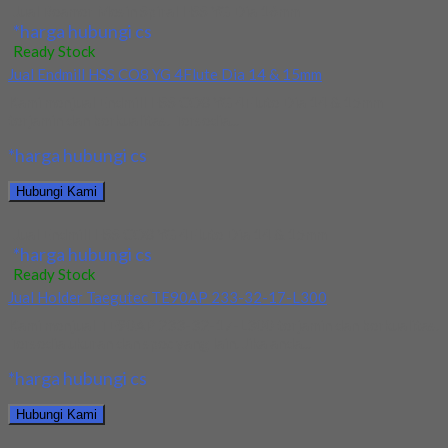
Jual Reamer Mesin Spiral HSS YG Dia 16mm
*harga hubungi cs
Ready Stock
Jual Endmill HSS CO8 YG 4Flute Dia 14 & 15mm
Kami menjual Endmill HSS CO8 YG 4Flute Dia 14 & 15mm
terjamin dan berkualitas. Tersedia...
*harga hubungi cs
Hubungi Kami
Jual Endmill HSS CO8 YG 4Flute Dia 14 & 15mm
*harga hubungi cs
Ready Stock
Jual Holder Taegutec TE90AP 233-32-17-L300
Kami menjual TE90AP 233-32-17-L300 terjamin dan berkualitas.
Tersedia ukuran dan spec yang lain. Jika anda...
*harga hubungi cs
Hubungi Kami