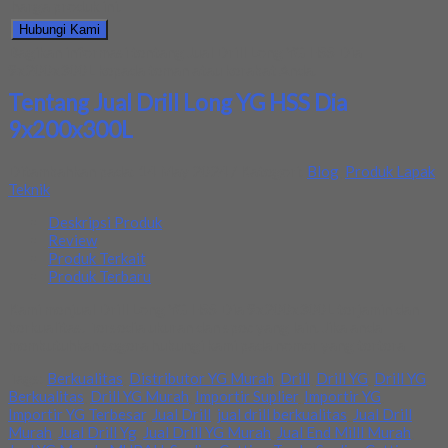
harga produk ini.
Hubungi Kami
Bagikan informasi tentang
Jual Drill Long YG HSS Dia
9x200x300L
kepada teman atau kerabat Anda.
Tentang Jual Drill Long YG HSS Dia
9x200x300L
Ditambahkan pada: 14 May 2024 / Kategori:
Blog
,
Produk Lapak
Teknik
Deskripsi Produk
Review
Produk Terkait
Produk Terbaru
Kami menjual Drill Long YG HSS Dia 9x200x300L terjamin dan
berkualitas. Tersedia ukuran dan spec yang lain. Jika anda
membutuhkan segera hubungi kami pada nomor yang tertera
Tags:
Berkualitas
,
Distributor YG Murah
,
Drill
,
Drill YG
,
Drill YG
Berkualitas
,
Drill YG Murah
,
Importir Suplier
,
Importir YG
,
Importir YG Terbesar
,
Jual Drill
,
jual drill berkualitas
,
Jual Drill
Murah
,
Jual Drill Yg
,
Jual Drill YG Murah
,
Jual End Milll Murah
,