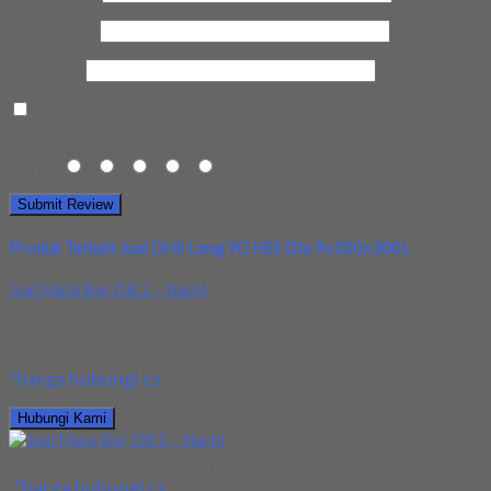
Email Anda
*
Kota Anda
Save my name, email, and website in this browser for the next
time I comment.
Rating
1
2
3
4
5
Produk Terkait Jual Drill Long YG HSS Dia 9x200x300L
Jual Mata Bor D8.2 – Nachi
Kami menjual mata bor diameter 8.2 merk nachi kualitas terbaik.
Juga tersedia ukuran lainnya.
*harga hubungi cs
Hubungi Kami
Jual Mata Bor D8.2 – Nachi
*harga hubungi cs