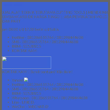
Lapak Teknik
JUAL ALAT TEKNIK TERUTAMA CUTTING TOOLS | MENERIMA
LIMBAH CARBIDE HARGA TINGGI | JASA PEMBUATAN MOLD
DAN PART
jam 08.00 s/d 17.00 Senin s/d Sabtu
Hotline - 081286555764 / 081298444638
SMS - 081286555764 / 081298444638
BBM - 5E52E815
KONTAK KAMI
KONTAK KAMI | Butuh bantuan? Klik disini!
Yahoo!
Hotline - 081286555764 / 081298444638
SMS - 081286555764 / 081298444638
BBM - 5E52E815
Whatsapp - 081286555764 / 081298444638
Line - LINEID
WeChat - WECHATID