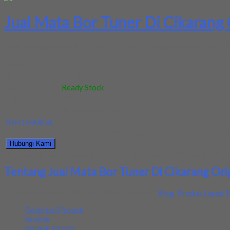
Jual Mata Bor Tuner Di Cikarang 
Kami menjual Mata Bor Tuner Di Cikarang Original terjamin dan ber
Kode
:
-
Berat
:
0.5 kg
Stok
:
Ready Stock
Dilihat
:
334 kali
Review
:
Belum ada review
INFO HARGA
Silahkan menghubungi kontak kami untuk mendapatkan informasi ha
Hubungi Kami
Bagikan informasi tentang
Jual Mata Bor Tuner Di Cikarang Origi
Tentang Jual Mata Bor Tuner Di Cikarang Ori
Ditambahkan pada: 24 May 2024 / Kategori:
Blog
,
Produk Lapak T
Deskripsi Produk
Review
Produk Terkait