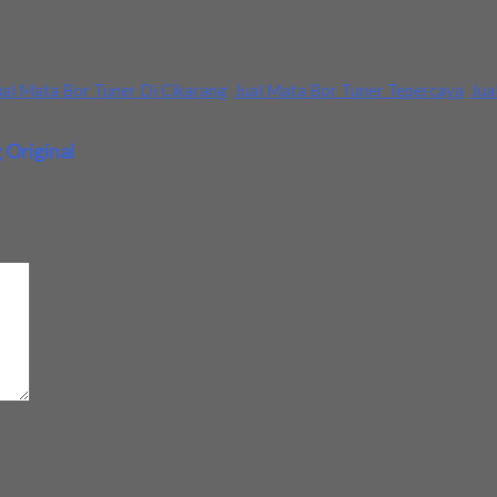
rkualitas. Tersedia ukuran dan spec yang lain. Jika anda membutuhk
ual Mata Bor Tuner Di Cikarang
,
Jual Mata Bor Tuner Tepercaya
,
Jua
 Original
d
*