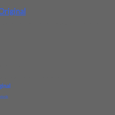
Original
kualitas. Tersedia ukuran dan spec yang lain. Jika anda membutuhka
rga produk ini.
nal
kepada teman atau kerabat Anda.
ginal
eknik