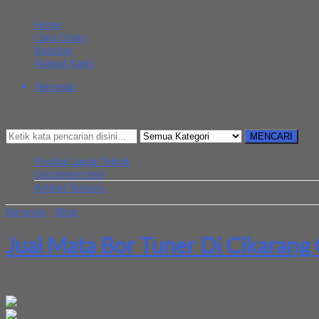
MENU NAVIGASI
Home
Cara Order
Katalog
Alamat Kami
Beranda
Kategori
Mencari Sesuatu?
MENCARI
Produk Lapak Teknik
Uncategorized
Artikel Terbaru
Beranda
»
Blog
»
Jual Mata Bor Tuner Di Cikarang Original
Jual Mata Bor Tuner Di Cikarang 
Kami menjual Mata Bor Tuner Di Cikarang Original terjamin dan ber