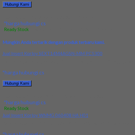
Hubungi Kami
Jual Insert ER16-2.5ISO PC3030T – KORLOY
*harga hubungi cs
Ready Stock
/ Insert ER16-2.5ISO PC3030T - KORLOY
Mungkin Anda tertarik dengan produk terbaru kami.
Jual Insert Korloy SEXT14M4AGSN-MM PC5300
Kami menjual Insert Korloy SEXT14M4AGSN-MM PC5300 terjamin dan
*harga hubungi cs
Hubungi Kami
Jual Insert Korloy SEXT14M4AGSN-MM PC5300
*harga hubungi cs
Ready Stock
Jual Insert Korloy WNMG 060408 HA H01
Kami menjual Insert Korloy WNMG 060408 HA H01 terjamin dan berk
*harga hubungi cs