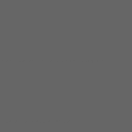
 berkualitas. Tersedia ukuran dan spec yang lain....
ualitas. Tersedia ukuran dan spec...