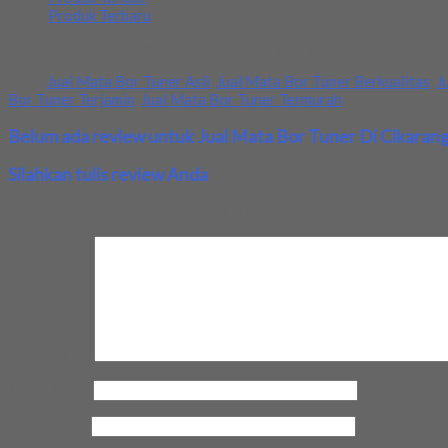
Produk Terbaru
Kami menjual Mata Bor Tuner Di Cikarang Original terjamin dan be
Tags:
Jual Mata Bor Tuner Asli
,
Jual Mata Bor Tuner Berkualitas
,
J
Bor Tuner Terjamin
,
Jual Mata Bor Tuner Termurah
Belum ada review untuk Jual Mata Bor Tuner Di Cikarang
Silahkan tulis review Anda
Your email address will not be published.
Required fields are marke
Review Anda
Nama Anda
*
Email Anda
*