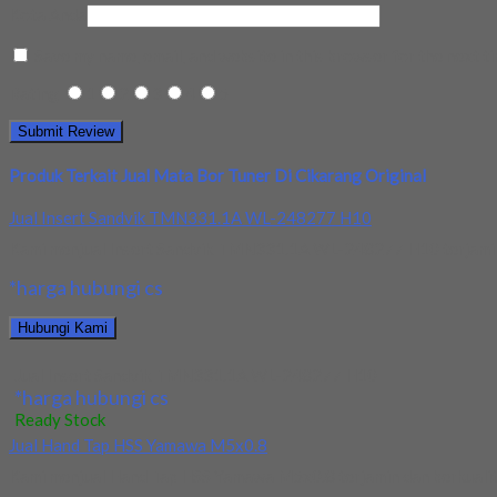
Kota Anda
Save my name, email, and website in this browser for the next t
Rating
1
2
3
4
5
Produk Terkait Jual Mata Bor Tuner Di Cikarang Original
Jual Insert Sandvik TMN331.1A WL-248277 H10
Kami menjual Insert Sandvik TMN331.1A WL-248277 H10 terjamin da
*harga hubungi cs
Hubungi Kami
Jual Insert Sandvik TMN331.1A WL-248277 H10
*harga hubungi cs
Ready Stock
Jual Hand Tap HSS Yamawa M5x0.8
Kami menjual Hand Tap HSS Yamawa M5x0.8 terjamin dan berkualitas