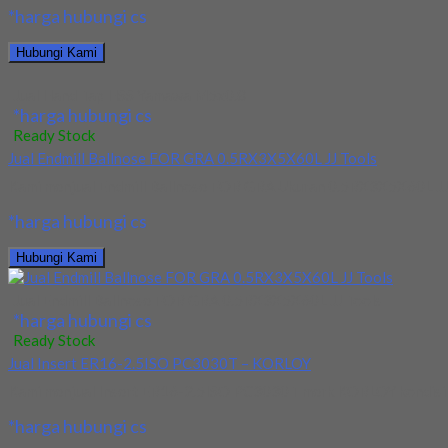
*harga hubungi cs
Hubungi Kami
Jual Hand Tap HSS Yamawa M5x0.8
*harga hubungi cs
Ready Stock
Jual Endmill Ballnose FOR GRA 0.5RX3X5X60L JJ Tools
Kami menjual Endmill Ballnose FOR GRA Ukuran 0.5RX3X5X60L JJ To
*harga hubungi cs
Hubungi Kami
Jual Endmill Ballnose FOR GRA 0.5RX3X5X60L JJ Tools
*harga hubungi cs
Ready Stock
Jual Insert ER16-2.5ISO PC3030T – KORLOY
Kami menjual Insert ER16-2.5ISO PC3030T merk KORLOY kondisi baru
*harga hubungi cs