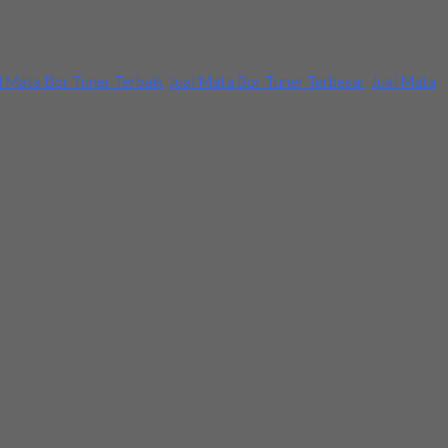
an segera hubungi kami pada nomor yang tertera
l Mata Bor Tuner Terbaik
,
Jual Mata Bor Tuner Terbesar
,
Jual Mata