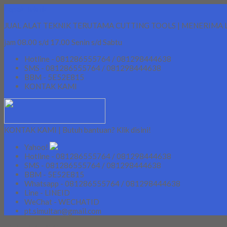
Lapak Teknik
JUAL ALAT TEKNIK TERUTAMA CUTTING TOOLS | MENERIMA 
jam 08.00 s/d 17.00 Senin s/d Sabtu
Hotline - 081286555764 / 081298444638
SMS - 081286555764 / 081298444638
BBM - 5E52E815
KONTAK KAMI
KONTAK KAMI | Butuh bantuan? Klik disini!
Yahoo!
Hotline - 081286555764 / 081298444638
SMS - 081286555764 / 081298444638
BBM - 5E52E815
Whatsapp - 081286555764 / 081298444638
Line - LINEID
WeChat - WECHATID
pt.simultan@gmail.com