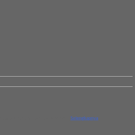
n segera hubungi kami pada nomor...
Selengkapnya