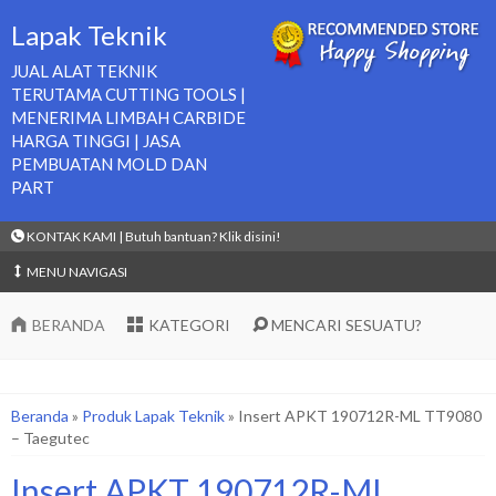
Lapak Teknik
JUAL ALAT TEKNIK
TERUTAMA CUTTING TOOLS |
MENERIMA LIMBAH CARBIDE
HARGA TINGGI | JASA
PEMBUATAN MOLD DAN
PART
KONTAK KAMI | Butuh bantuan? Klik disini!
MENU NAVIGASI
BERANDA
KATEGORI
MENCARI SESUATU?
Beranda
»
Produk Lapak Teknik
»
Insert APKT 190712R-ML TT9080
– Taegutec
Insert APKT 190712R-ML