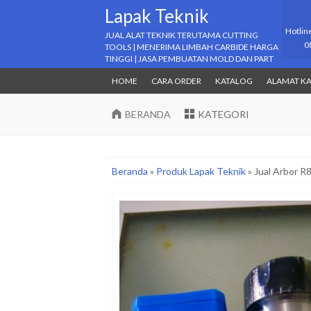
Lapak Teknik
Hotlin
JUAL ALAT TEKNIK TERUTAMA CUTTING
0
TOOLS | MENERIMA LIMBAH CARBIDE HARGA
TINGGI | JASA PEMBUATAN MOLD DAN PART
HOME
CARA ORDER
KATALOG
ALAMAT K
BERANDA
KATEGORI
Beranda
»
Produk Lapak Teknik
»
Jual Arbor R