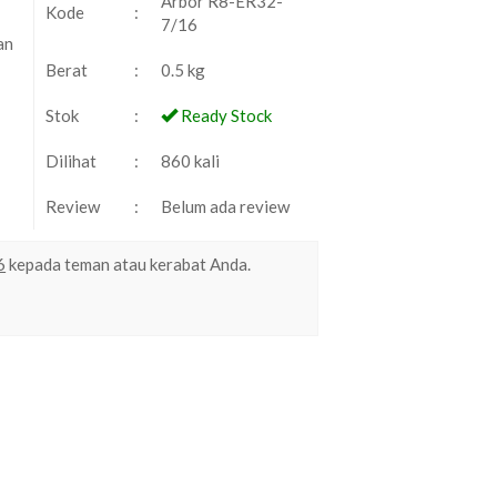
Arbor R8-ER32-
Kode
:
7/16
an
Berat
:
0.5 kg
Stok
:
Ready Stock
Dilihat
:
860 kali
Review
:
Belum ada review
6
kepada teman atau kerabat Anda.