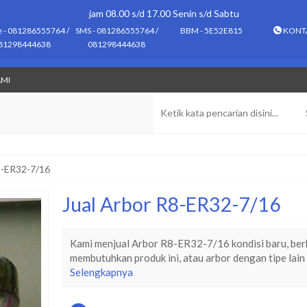
jam 08.00 s/d 17.00 Senin s/d Sabtu
e - 081286555764 /
SMS - 081286555764 /
BBM - 5E52E815
KONT
81298444638
081298444638
AMI
8-ER32-7/16
Jual Arbor R8-ER32-7/16
Kami menjual Arbor R8-ER32-7/16 kondisi baru, berku
membutuhkan produk ini, atau arbor dengan tipe lain
Selengkapnya