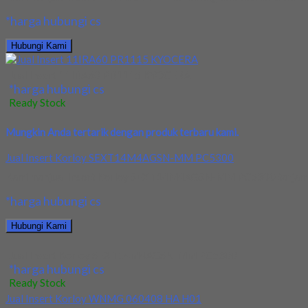
*harga hubungi cs
Hubungi Kami
Jual Insert 11IRA60 PR1115 KYOCERA
*harga hubungi cs
Ready Stock
Mungkin Anda tertarik dengan produk terbaru kami.
Jual Insert Korloy SEXT14M4AGSN-MM PC5300
Kami menjual Insert Korloy SEXT14M4AGSN-MM PC5300 terjamin dan
*harga hubungi cs
Hubungi Kami
Jual Insert Korloy SEXT14M4AGSN-MM PC5300
*harga hubungi cs
Ready Stock
Jual Insert Korloy WNMG 060408 HA H01