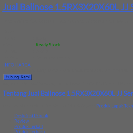
Jual Ballnose 1.5RX3X20X60L JJ S
Toko kami menjual berbagai macam alat teknik dengan kualitas yang 
Kode
:
-
Berat
:
0.5 kg
Stok
:
Ready Stock
Dilihat
:
763 kali
Review
:
Belum ada review
INFO HARGA
Silahkan menghubungi kontak kami untuk mendapatkan informasi ha
Hubungi Kami
Bagikan informasi tentang
Jual Ballnose 1.5RX3X20X60L JJ Series 
Tentang Jual Ballnose 1.5RX3X20X60L JJ Seri
Ditambahkan pada: 7 October 2019 / Kategori:
Produk Lapak Tekn
Deskripsi Produk
Review
Produk Terkait
Produk Terbaru