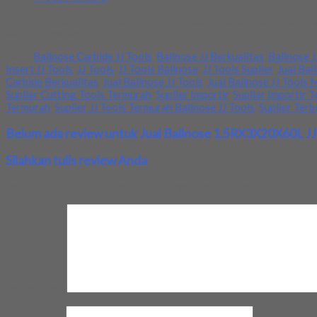
Toko kami menjual berbagai macam alat teknik dengan kualitas yang
kami. Terima kasih
Tags:
Ballnose Carbide JJ Tools
,
Ballnose JJ Berkualitas
,
Ballnose J
Insert JJ Tools
,
JJ Tools
,
JJ Tools Ballnose
,
JJ Tools Suplier
,
Jual Bal
Carbide Berkualitas
,
Jual Ballnose JJ Tools
,
Jual Ballnose JJ Tools
Suplier Cutting Tools Termurah
,
Suplier Importir
,
Suplier Importir T
Termurah
,
Suplier JJ Tools Termurah Ballnose JJ Tools
,
Suplier Terb
Belum ada review untuk Jual Ballnose 1.5RX3X20X60L JJ S
Silahkan tulis review Anda
Your email address will not be published.
Required fields are marke
Review Anda
Nama Anda
*