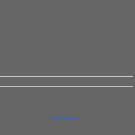
a Anda butuh ukuran dan...
Selengkapnya