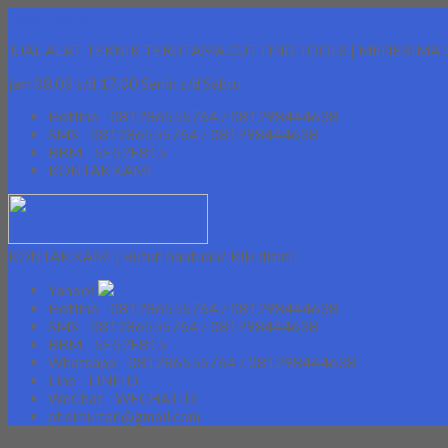
Lapak Teknik
JUAL ALAT TEKNIK TERUTAMA CUTTING TOOLS | MENERIMA 
jam 08.00 s/d 17.00 Senin s/d Sabtu
Hotline - 081286555764 / 081298444638
SMS - 081286555764 / 081298444638
BBM - 5E52E815
KONTAK KAMI
KONTAK KAMI | Butuh bantuan? Klik disini!
Yahoo!
Hotline - 081286555764 / 081298444638
SMS - 081286555764 / 081298444638
BBM - 5E52E815
Whatsapp - 081286555764 / 081298444638
Line - LINEID
WeChat - WECHATID
pt.simultan@gmail.com