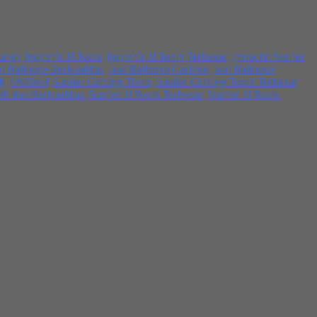
Jika Anda butuh ukuran dan merk lainnya bisa langsung menghubungi
Murah
,
Importir JJ Tools
,
Importir JJ Tools Terbesar
,
Importir Suplier
,
al Ballnose Berkualitas
,
Jual Ballnose Carbide
,
Jual Ballnose
ah
,
MURAH
,
Suplier Cutting Tools
,
Suplier Cutting Tools Terbesar
,
ah dan Berkualitas
,
Suplier JJ Tools Terbesar
,
Suplier JJ Tools