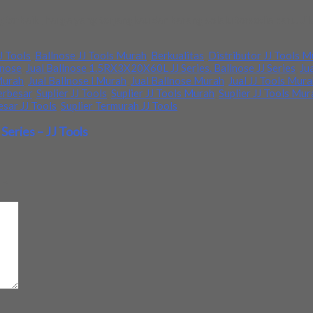
 terbaik , harga yang terjangkau dan barang selalu tersedia baru. 
J Tools
,
Ballnose JJ Tools Murah
,
Berkualitas
,
Distributor JJ Tools 
lnose
,
Jual Ballnose 1.5RX3X20X60L JJ Series. Ballnose JJ Series
,
Ju
 Murah
,
Jual Ballnose l Murah
,
Jual Ballnose Murah
,
Jual JJ Tools Mur
erbesar
,
Suplier JJ Tools
,
Suplier JJ Tools Murah
,
Suplier JJ Tools Mur
esar JJ Tools
,
Suplier Termurah JJ Tools
eries – JJ Tools
d
*