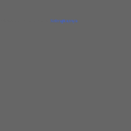
a Anda butuh ukuran dan...
Selengkapnya