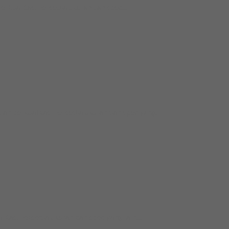
ualitas. Tersedia ukuran dan spec...
berkualitas. Tersedia ukuran dan spec yang...
as. Tersedia ukuran dan spec yang lain....