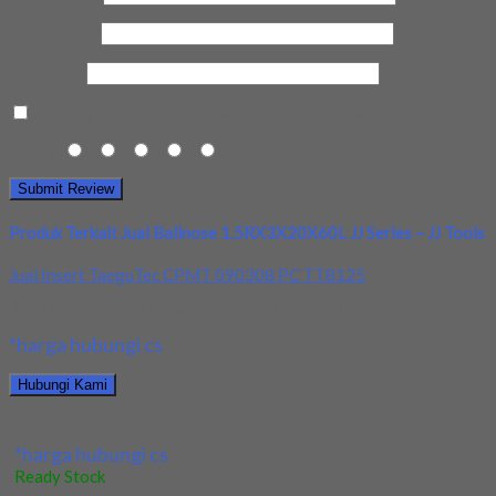
Email Anda
*
Kota Anda
Save my name, email, and website in this browser for the next t
Rating
1
2
3
4
5
Produk Terkait Jual Ballnose 1.5RX3X20X60L JJ Series – JJ Tools
Jual Insert TaeguTec CPMT 090308 PC TT8125
Kami menjual Insert TaeguTec CPMT 090308 PC TT8125 terjamin dan
*harga hubungi cs
Hubungi Kami
Jual Insert TaeguTec CPMT 090308 PC TT8125
*harga hubungi cs
Ready Stock