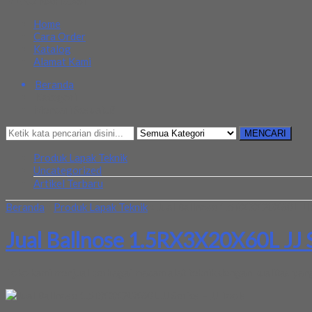
MENU NAVIGASI
Home
Cara Order
Katalog
Alamat Kami
Beranda
Kategori
Mencari Sesuatu?
MENCARI
Produk Lapak Teknik
Uncategorized
Artikel Terbaru
Beranda
»
Produk Lapak Teknik
»
Jual Ballnose 1.5RX3X20X60L JJ S
Jual Ballnose 1.5RX3X20X60L JJ S
Toko kami menjual berbagai macam alat teknik dengan kualitas yang 