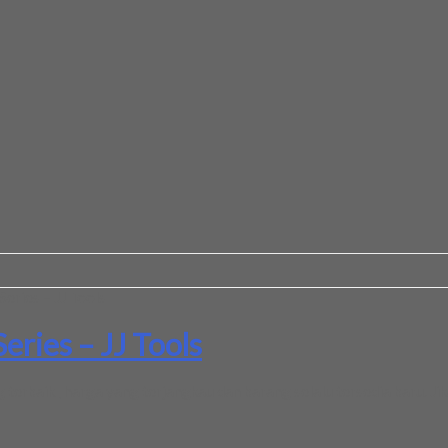
eries – JJ Tools
eries – JJ Tools
terbaik , harga yang terjangkau dan barang selalu tersedia baru. Jik