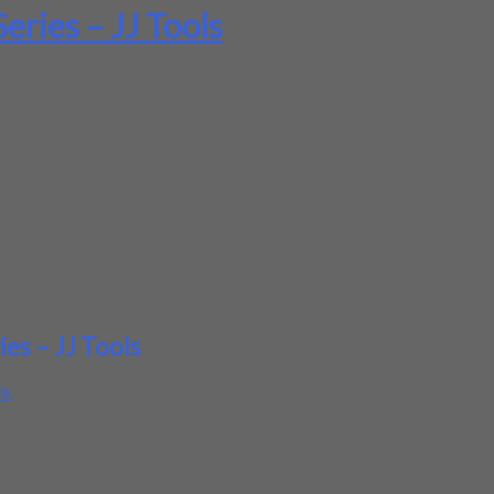
eries – JJ Tools
terbaik , harga yang terjangkau dan barang selalu tersedia baru. Jik
rga produk ini.
– JJ Tools
kepada teman atau kerabat Anda.
es – JJ Tools
ik