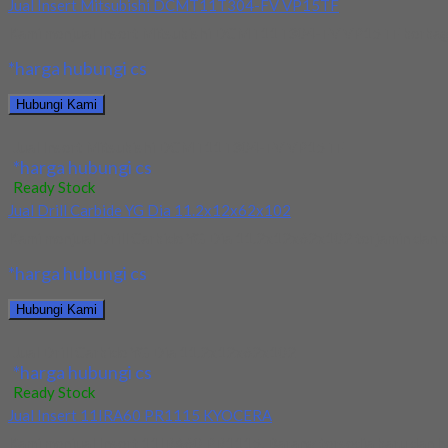
Jual Insert Mitsubishi DCMT11T304-FV VP15TF
Kami menjual Insert Mitsubishi DCMT11T304-FV VP15TF berbagai U
*harga hubungi cs
Hubungi Kami
Jual Insert Mitsubishi DCMT11T304-FV VP15TF
*harga hubungi cs
Ready Stock
Jual Drill Carbide YG Dia 11.2x12x62x102
Kami menjual Drill Carbide YG Dia 11.2x12x62x102 terjamin dan ber
*harga hubungi cs
Hubungi Kami
Jual Drill Carbide YG Dia 11.2x12x62x102
*harga hubungi cs
Ready Stock
Jual Insert 11IRA60 PR1115 KYOCERA
Kami menjual Insert 11IRA60 PR1115. Barang tersedia baru dan har