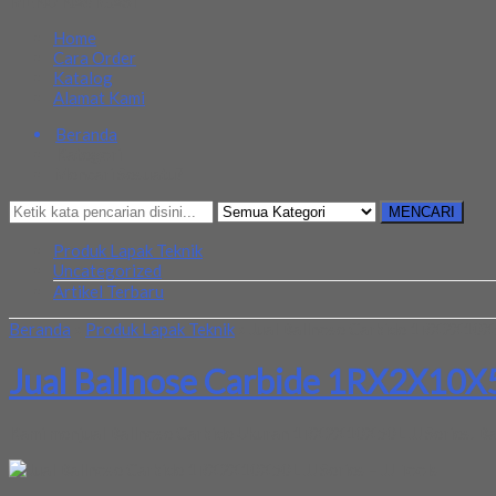
MENU NAVIGASI
Home
Cara Order
Katalog
Alamat Kami
Beranda
Kategori
Mencari Sesuatu?
MENCARI
Produk Lapak Teknik
Uncategorized
Artikel Terbaru
Beranda
»
Produk Lapak Teknik
»
Jual Ballnose Carbide 1RX2X10X50
Jual Ballnose Carbide 1RX2X10X50
Kami menjual Ballnose Carbide Ukuran 1RX2X10X50L JJ Series. Baran