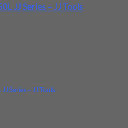
L JJ Series – JJ Tools
g selalu tersedia baru dan harga yang relatif murah, bisa hubungi 
rga produk ini.
Series – JJ Tools
kepada teman atau kerabat Anda.
J Series – JJ Tools