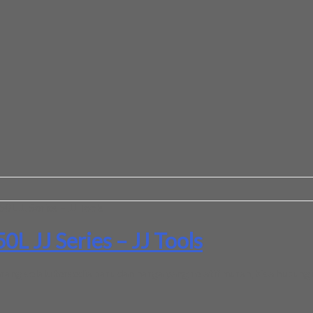
L JJ Series – JJ Tools
L JJ Series – JJ Tools
g selalu tersedia baru dan harga yang relatif murah, bisa hubungi 