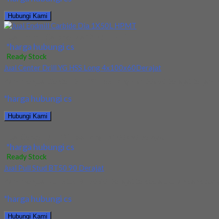
Hubungi Kami
Jual Endmill Carbide Dia 1X50L HPMT
*harga hubungi cs
Ready Stock
Jual Center Drill YG HSS Long 4x100x60Derajat
Kami menjual Center Drill YG HSS Long 4x100x60Derajat terjamin d
*harga hubungi cs
Hubungi Kami
Jual Center Drill YG HSS Long 4x100x60Derajat
*harga hubungi cs
Ready Stock
Jual Pull Stud BT50 90 Derajat
Kami menjual Pull Stud BT50 90 Derajat tersedia ukuran dan spec yan
*harga hubungi cs
Hubungi Kami