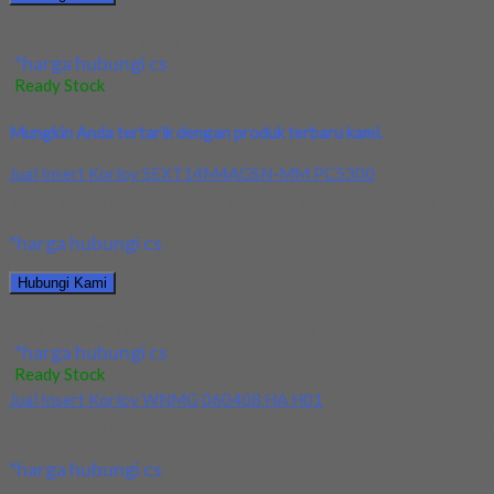
Jual Pull Stud BT50 90 Derajat
*harga hubungi cs
Ready Stock
Mungkin Anda tertarik dengan produk terbaru kami.
Jual Insert Korloy SEXT14M4AGSN-MM PC5300
Kami menjual Insert Korloy SEXT14M4AGSN-MM PC5300 terjamin dan
*harga hubungi cs
Hubungi Kami
Jual Insert Korloy SEXT14M4AGSN-MM PC5300
*harga hubungi cs
Ready Stock
Jual Insert Korloy WNMG 060408 HA H01
Kami menjual Insert Korloy WNMG 060408 HA H01 terjamin dan berk
*harga hubungi cs