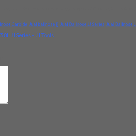
g selalu tersedia baru dan harga yang relatif murah, bisa hubungi 
llnose Carbide
,
Jual ballnose jj
,
Jual Ballnose JJ Series
,
Jual Ballnose J
0L JJ Series – JJ Tools
d
*