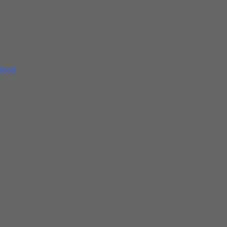
ime I comment.
Tools
sedia ukuran dan spec yang...
u , harga sangat terjangkau dan...