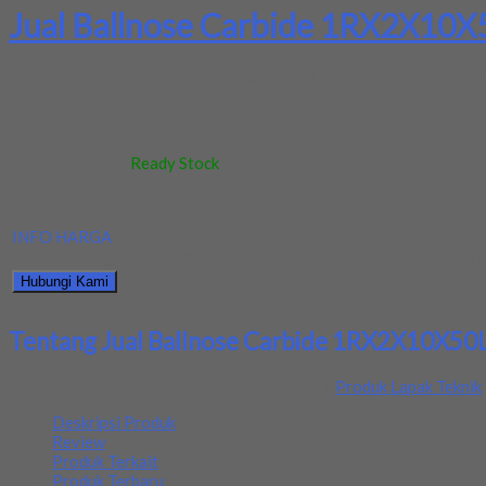
Jual Ballnose Carbide 1RX2X10X50
Kami menjual Ballnose Carbide Ukuran 1RX2X10X50L JJ Series. Baran
Kode
:
-
Berat
:
0.5 kg
Stok
:
Ready Stock
Dilihat
:
708 kali
Review
:
Belum ada review
INFO HARGA
Silahkan menghubungi kontak kami untuk mendapatkan informasi ha
Hubungi Kami
Bagikan informasi tentang
Jual Ballnose Carbide 1RX2X10X50L JJ 
Tentang Jual Ballnose Carbide 1RX2X10X50L J
Ditambahkan pada: 23 April 2019 / Kategori:
Produk Lapak Teknik
Deskripsi Produk
Review
Produk Terkait
Produk Terbaru