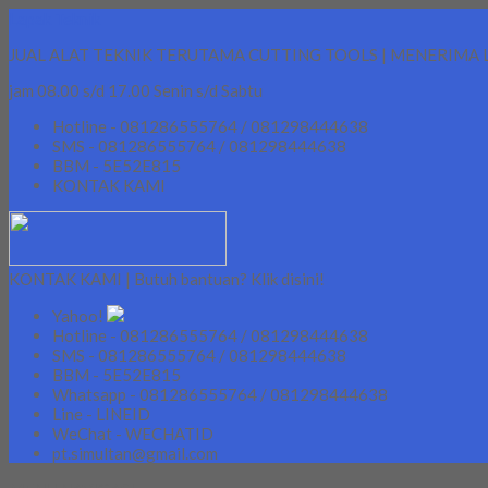
Lapak Teknik
JUAL ALAT TEKNIK TERUTAMA CUTTING TOOLS | MENERIMA 
jam 08.00 s/d 17.00 Senin s/d Sabtu
Hotline - 081286555764 / 081298444638
SMS - 081286555764 / 081298444638
BBM - 5E52E815
KONTAK KAMI
KONTAK KAMI | Butuh bantuan? Klik disini!
Yahoo!
Hotline - 081286555764 / 081298444638
SMS - 081286555764 / 081298444638
BBM - 5E52E815
Whatsapp - 081286555764 / 081298444638
Line - LINEID
WeChat - WECHATID
pt.simultan@gmail.com