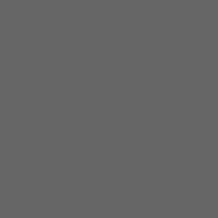
 berkualitas. Tersedia ukuran dan spec yang lain....
ualitas. Tersedia ukuran dan spec...