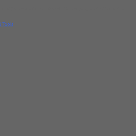
kami jika membutuhkan item dari brand yang kami miliki. Terima
J Tools