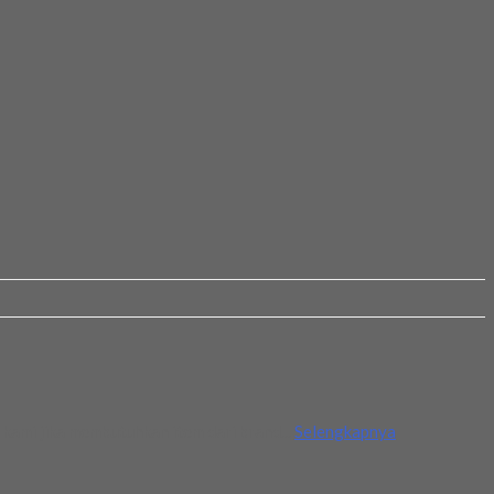
kami jika membutuhkan item dari brand...
Selengkapnya