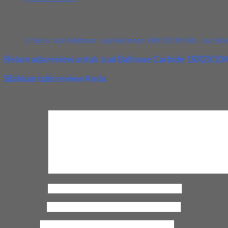
Kami menjual Ballnose Carbide Ukuran 1RX2X10X50L JJ Series. Baran
kasih
Tags:
JJ Tools
,
Jual Ballnose
,
Jual Ballnose 1RX2X10X50L
,
Jual Ba
Belum ada review untuk Jual Ballnose Carbide 1RX2X10X5
Silahkan tulis review Anda
Your email address will not be published.
Required fields are marke
Review Anda
Nama Anda
*
Email Anda
*
Kota Anda