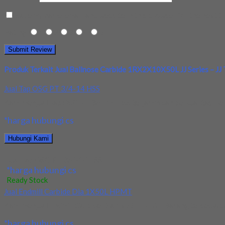
Save my name, email, and website in this browser for the next t
Rating
1
2
3
4
5
Produk Terkait Jual Ballnose Carbide 1RX2X10X50L JJ Series – JJ 
Jual Tap OSG PT 3/4-14 HSS
Kami menjual Tap OSG PT 3/4-14 HSS terjamin dan berkualitas. Ter
*harga hubungi cs
Hubungi Kami
Jual Tap OSG PT 3/4-14 HSS
*harga hubungi cs
Ready Stock
Jual Endmill Carbide Dia 1X50L HPMT
Kami menjual Endmill Carbide Dia 1x50L HPMT. Barang tersedia bar
*harga hubungi cs