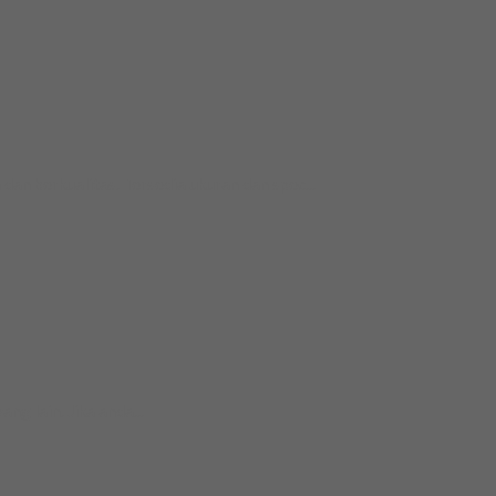
an berkualitas. Tersedia ukuran dan spec...
g lain. Jika anda...