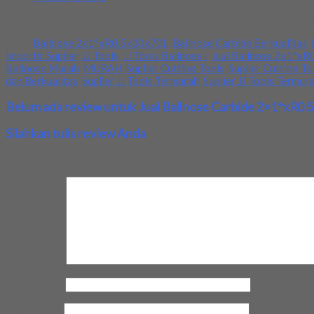
Kami menjual berbagai macam endmill dan ballnose dengan ukuran y
Tags:
Ballnose 2x1°xR0.5x30x70L
,
Ballnose Carbide Berkualitas
,
Importir Suplier
,
JJ Tools
,
JJ Tools Ballnose l
,
Jual Ballnose 2x1°xR
Ballnose Murah
,
MURAH
,
Suplier Cutting Tools
,
Suplier Cutting To
dan Berkualitas
,
Suplier JJ Tools Termurah
,
Suplier JJ Tools Termura
Belum ada review untuk Jual Ballnose Carbide 2×1°xR0.5x
Silahkan tulis review Anda
Your email address will not be published.
Required fields are marke
Review Anda
Nama Anda
*
Email Anda
*