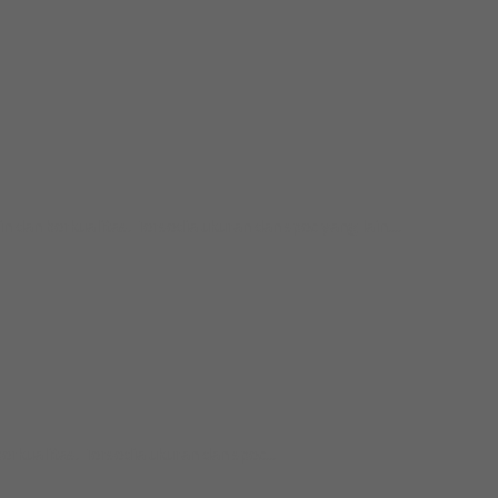
 berkualitas. Tersedia ukuran dan spec yang lain....
ualitas. Tersedia ukuran dan spec...