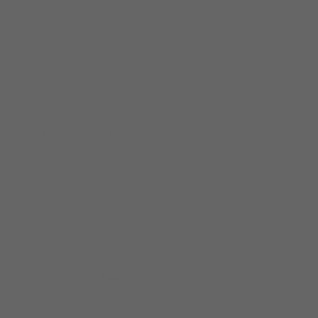
s cutting. Salah satunya kepala bor...
ng lain. Jika anda membutuhkan segera...