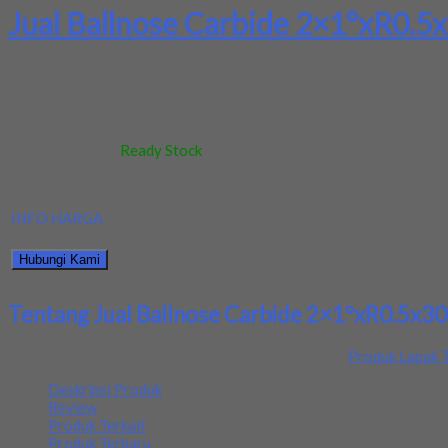
Jual Ballnose Carbide 2×1°xR0.5x
Kami menjual berbagai macam endmill dan ballnose dengan ukuran y
Kode
:
-
Berat
:
0.5 kg
Stok
:
Ready Stock
Dilihat
:
698 kali
Review
:
Belum ada review
INFO HARGA
Silahkan menghubungi kontak kami untuk mendapatkan informasi ha
Hubungi Kami
Bagikan informasi tentang
Jual Ballnose Carbide 2×1°xR0.5x30x70L
Tentang Jual Ballnose Carbide 2×1°xR0.5x30x
Ditambahkan pada: 17 September 2019 / Kategori:
Produk Lapak T
Deskripsi Produk
Review
Produk Terkait
Produk Terbaru