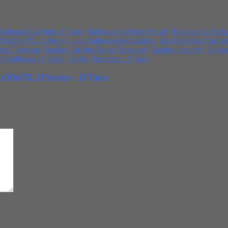
ang berbeda. Kualitas yang terbaik dan harga yang terjangkau. Jik
Ballnose Carbide JJ Tools
,
Ballnose Carbide Murah
,
Ballnose JJ Berk
0.5x30x70L JJ Series
,
Jual Ballnose Berkualitas
,
Jual Ballnose Carbid
ols Terbesar
,
Suplier Cutting Tools Termurah
,
Suplier Importir
,
Suplie
h Ballnose JJ Tools
,
Suplier Terbesar JJ Tools
30x70L JJ Series – JJ Tools
d
*