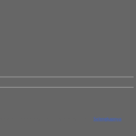
 Anda butuh bisa langsung menghubungi kami....
Selengkapnya