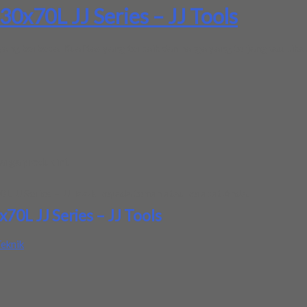
30x70L JJ Series – JJ Tools
ang berbeda. Kualitas yang terbaik dan harga yang terjangkau. Jika
rga produk ini.
 JJ Series – JJ Tools
kepada teman atau kerabat Anda.
70L JJ Series – JJ Tools
eknik