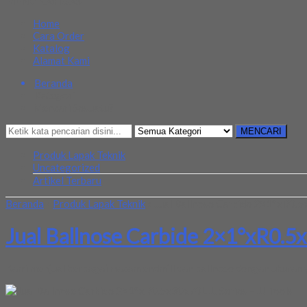
MENU NAVIGASI
Home
Cara Order
Katalog
Alamat Kami
Beranda
Kategori
Mencari Sesuatu?
MENCARI
Produk Lapak Teknik
Uncategorized
Artikel Terbaru
Beranda
»
Produk Lapak Teknik
»
Jual Ballnose Carbide 2×1°xR0.5x
Jual Ballnose Carbide 2×1°xR0.5x
Kami menjual berbagai macam endmill dan ballnose dengan ukuran y