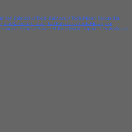
a Anda butuh bisa langsung menghubungi kami. Terimakasih
ualitas
,
Ballnose JJ Tools
,
Ballnose JJ Tools Murah
,
Berkualitas
,
e
,
Jual Ballnose JJ Tools
,
Jual Ballnose JJ Tools Murah
,
Jual
r Importir Terbesar
,
Suplier JJ Tools Murah
,
Suplier JJ Tools Murah