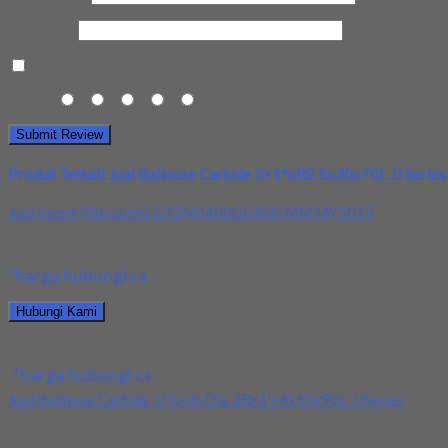
Kota Anda
Save my name, email, and website in this browser for the next t
Rating
1
2
3
4
5
Produk Terkait Jual Ballnose Carbide 2×1°xR0.5x30x70L JJ Series 
Jual Insert Mitsubishi GY2M0400G040N MM MY5015
Kami menjual Insert Mitsubishi GY2M0400G040N MM MY5015 terjam
*harga hubungi cs
Hubungi Kami
Jual Insert Mitsubishi GY2M0400G040N MM MY5015
*harga hubungi cs
Jual Ballnose Carbide JJTools Dia 2Rx1’x4x50x90L JJSeries
Kami menjual Ballnose Carbide JJTools Dia 2Rx1’x4x50x90L JJSeries