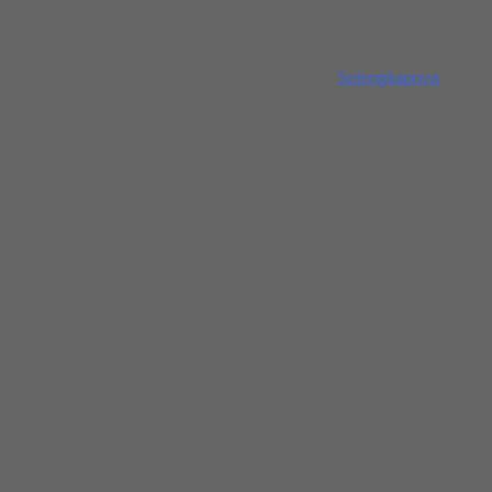
 Anda butuh bisa langsung menghubungi kami....
Selengkapnya