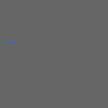
ime I comment.
– JJ Tools
in dan berkualitas. Tersedia ukuran dan spec yang...
 terjamin dan berkualitas. Tersedia ukuran dan spec...