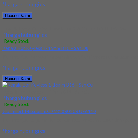
*harga hubungi cs
Hubungi Kami
Jual Ballnose Carbide JJTools Dia 2Rx1’x4x50x90L JJSeries
*harga hubungi cs
Ready Stock
Kepala Bor Keyless 1-16mm B16 – San Ou
Kami menjual berbagai macam alat teknik baik generan maupun khusu
*harga hubungi cs
Hubungi Kami
Kepala Bor Keyless 1-16mm B16 – San Ou
*harga hubungi cs
Ready Stock
Jual Insert Mitsubishi CPMX 080208 UE6110
Kami menjual terjamin dan berkualitas. Tersedia ukuran dan spec ya
*harga hubungi cs