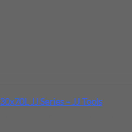
30x70L JJ Series – JJ Tools
30x70L JJ Series – JJ Tools
ang berbeda. Kualitas yang terbaik dan harga yang terjangkau. Jika