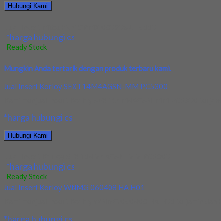
Hubungi Kami
Jual Insert Mitsubishi CPMX 080208 UE6110
*harga hubungi cs
Ready Stock
Mungkin Anda tertarik dengan produk terbaru kami.
Jual Insert Korloy SEXT14M4AGSN-MM PC5300
Kami menjual Insert Korloy SEXT14M4AGSN-MM PC5300 terjamin dan
*harga hubungi cs
Hubungi Kami
Jual Insert Korloy SEXT14M4AGSN-MM PC5300
*harga hubungi cs
Ready Stock
Jual Insert Korloy WNMG 060408 HA H01
Kami menjual Insert Korloy WNMG 060408 HA H01 terjamin dan berk
*harga hubungi cs