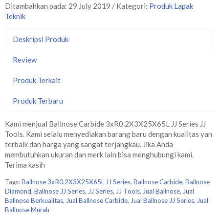
Ditambahkan pada: 29 July 2019 / Kategori:
Produk Lapak
Teknik
Deskripsi Produk
Review
Produk Terkait
Produk Terbaru
Kami menjual Ballnose Carbide 3xR0.2X3X25X65L JJ Series JJ
Tools. Kami selalu menyediakan barang baru dengan kualitas yan
terbaik dan harga yang sangat terjangkau. Jika Anda
membutuhkan ukuran dan merk lain bisa menghubungi kami.
Terima kasih
Tags:
Ballnose 3xR0.2X3X25X65L JJ Series
,
Ballnose Carbide
,
Ballnose
Diamond
,
Ballnose JJ Series
,
JJ Series
,
JJ Tools
,
Jual Ballnose
,
Jual
Ballnose Berkualitas
,
Jual Ballnose Carbide
,
Jual Ballnose JJ Series
,
Jual
Ballnose Murah