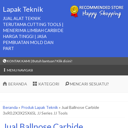
Lapak Teknik
JUAL ALAT TEKNIK
TERUTAMA CUTTING TOOLS |
MENERIMA LIMBAH CARBIDE
HARGA TINGGI | JASA
PEMBUATAN MOLD DAN
PART
KONTAK KAMI | Butuh bantuan? Klik disini!
MENU NAVIGASI
BERANDA
KATEGORI
MENCARI SESUATU?
Beranda
»
Produk Lapak Teknik
»
Jual Ballnose Carbide
3xR0.2X3X25X65L JJ Series JJ Tools
Jual Ballnose Carbide