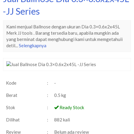
-JJ Series
Kami menjual Ballnose dengan ukuran Dia 0.3×0.6x2x45L
Merk JJ tools . Barang tersedia baru, apabila mungkin ada
yang berminat dapat menghubungi kami untuk memgetahuii
detil...
Selengkapnya
Kode
:
-
Berat
:
0.5 kg
Stok
:
Ready Stock
Dilihat
:
882 kali
Review
:
Belum ada review