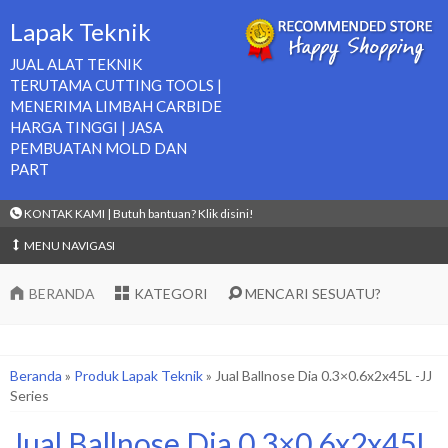
Lapak Teknik
JUAL ALAT TEKNIK
TERUTAMA CUTTING TOOLS |
MENERIMA LIMBAH CARBIDE
HARGA TINGGI | JASA
PEMBUATAN MOLD DAN
PART
KONTAK KAMI | Butuh bantuan? Klik disini!
MENU NAVIGASI
BERANDA
KATEGORI
MENCARI SESUATU?
Beranda
»
Produk Lapak Teknik
»
Jual Ballnose Dia 0.3×0.6x2x45L -JJ
Series
Jual Ballnose Dia 0.3×0.6x2x45L