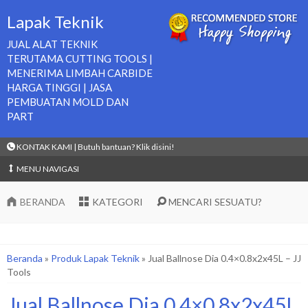
Lapak Teknik
JUAL ALAT TEKNIK
TERUTAMA CUTTING TOOLS |
MENERIMA LIMBAH CARBIDE
HARGA TINGGI | JASA
PEMBUATAN MOLD DAN
PART
KONTAK KAMI | Butuh bantuan? Klik disini!
MENU NAVIGASI
BERANDA
KATEGORI
MENCARI SESUATU?
Beranda
»
Produk Lapak Teknik
»
Jual Ballnose Dia 0.4×0.8x2x45L – JJ
Tools
Jual Ballnose Dia 0.4×0.8x2x45L