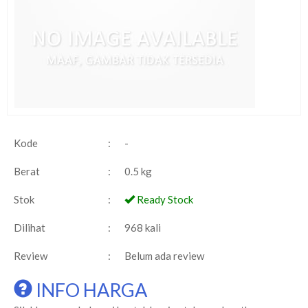
Kode
:
-
Berat
:
0.5 kg
Stok
:
Ready Stock
Dilihat
:
968 kali
Review
:
Belum ada review
INFO HARGA