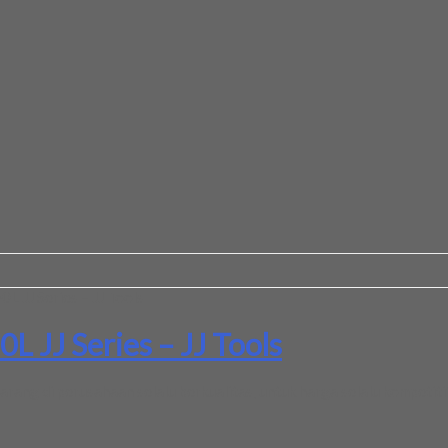
 JJ Series – JJ Tools
 JJ Series – JJ Tools
ang di perusahaan selalu berkualitas, untuk harga selalu kompetitif