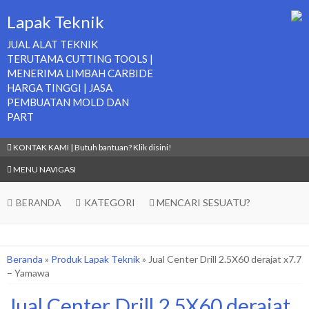
Lapak Teknik
JUAL ALAT TEKNIK
TERUTAMA CUTTING TOOLS |
MENERIMA LIMBAH CARBIDE
HARGA TINGGI | JASA
PEMBUATAN MOLD DAN
PART
KONTAK KAMI | Butuh bantuan? Klik disini!
MENU NAVIGASI
BERANDA
KATEGORI
MENCARI SESUATU?
Beranda
»
Produk Lapak Teknik
»
Jual Center Drill 2.5X60 derajat x7.7
– Yamawa
Jual Center Drill 2.5X60 derajat