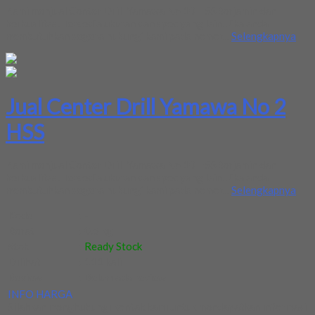
Kami menjual Center Drill Yamawa No 10 HSS terjamin dan
berkualitas. Tersedia ukuran dan spec yang lain. Jika anda
membutuhkan segera hubungi kami pada nomor...
Selengkapnya
Jual Center Drill Yamawa No 2
HSS
Kami menjual Center Drill Yamawa No 10 HSS terjamin dan
berkualitas. Tersedia ukuran dan spec yang lain. Jika anda
membutuhkan segera hubungi kami pada nomor...
Selengkapnya
Kode
:
-
Berat
:
0.5 kg
Stok
:
Ready Stock
Dilihat
:
111 kali
Review
:
Belum ada review
INFO HARGA
Silahkan menghubungi kontak kami untuk mendapatkan informasi