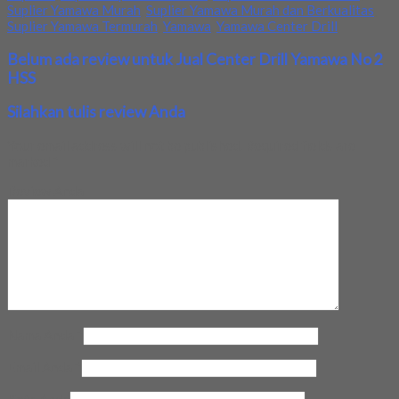
Suplier Yamawa Murah
,
Suplier Yamawa Murah dan Berkualitas
,
Suplier Yamawa Termurah
,
Yamawa
,
Yamawa Center Drill
Belum ada review untuk Jual Center Drill Yamawa No 2
HSS
Silahkan tulis review Anda
Your email address will not be published.
Required fields are
marked
*
Review Anda
Nama Anda
*
Email Anda
*
Kota Anda