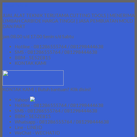
Lapak Teknik
JUAL ALAT TEKNIK TERUTAMA CUTTING TOOLS | MENERIMA
LIMBAH CARBIDE HARGA TINGGI | JASA PEMBUATAN MOLD
DAN PART
jam 08.00 s/d 17.00 Senin s/d Sabtu
Hotline - 081286555764 / 081298444638
SMS - 081286555764 / 081298444638
BBM - 5E52E815
KONTAK KAMI
KONTAK KAMI | Butuh bantuan? Klik disini!
Yahoo!
Hotline - 081286555764 / 081298444638
SMS - 081286555764 / 081298444638
BBM - 5E52E815
Whatsapp - 081286555764 / 081298444638
Line - LINEID
WeChat - WECHATID