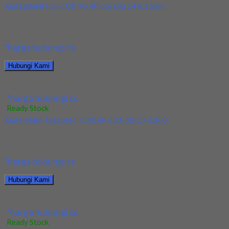
Jual Endmill HSS CO8 YG 4Flute Dia 14 & 15mm
Kami menjual Endmill HSS CO8 YG 4Flute Dia 14 & 15mm
terjamin dan berkualitas. Tersedia...
*harga hubungi cs
Hubungi Kami
Jual Endmill HSS CO8 YG 4Flute Dia 14 & 15mm
*harga hubungi cs
Ready Stock
Jual Holder Taegutec TE90AP 233-32-17-L300
Kami menjual TE90AP 233-32-17-L300 terjamin dan berkualitas.
Tersedia ukuran dan spec yang lain. Jika anda...
*harga hubungi cs
Hubungi Kami
Jual Holder Taegutec TE90AP 233-32-17-L300
*harga hubungi cs
Ready Stock