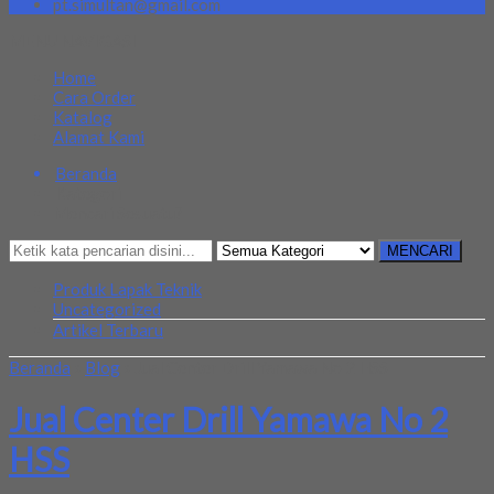
pt.simultan@gmail.com
MENU NAVIGASI
Home
Cara Order
Katalog
Alamat Kami
Beranda
Kategori
Mencari Sesuatu?
MENCARI
Produk Lapak Teknik
Uncategorized
Artikel Terbaru
Beranda
»
Blog
»
Jual Center Drill Yamawa No 2 HSS
Jual Center Drill Yamawa No 2
HSS