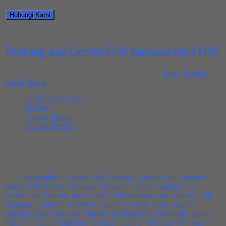
harga produk ini.
Hubungi Kami
Bagikan informasi tentang
Jual Center Drill Yamawa No 2 HSS
kepada teman atau kerabat Anda.
Tentang Jual Center Drill Yamawa No 2 HSS
Ditambahkan pada: 8 October 2025 / Kategori:
Blog
,
Produk
Lapak Teknik
Deskripsi Produk
Review
Produk Terkait
Produk Terbaru
Kami menjual Center Drill Yamawa No 10 HSS terjamin dan
berkualitas. Tersedia ukuran dan spec yang lain. Jika anda
membutuhkan segera hubungi kami pada nomor yang tertera
Tags:
Berkualitas
,
Center Drill Yamawa
,
Center Drill Yamawa
Murah
,
Distributor Yamawa Terbesar
,
Importir Suplier
,
Jual
Center Drill Murah
,
Jual Center Drill Yamawa
,
Jual Center Drill
Yamawa Termurah
,
MURAH
,
Suplier Cutting Tools
,
Suplier
Cutting Tools Terbesar
,
Suplier Cutting Tools Termurah
,
Suplier
Importir
,
Suplier Importir Terbesar
,
Suplier Terbesar Yamawa
,