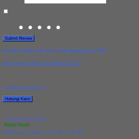
Save my name, email, and website in this browser for the next
time I comment.
Rating
1
2
3
4
5
Produk Terkait Jual Center Drill Yamawa No 2 HSS
Jual Holder E-Chain EDJNR 2020 K11
Kami menjual Holder E-Chain EDJNR 2020 K11 terjamin dan
berkualitas. Tersedia ukuran dan spec yang...
*harga hubungi cs
Hubungi Kami
Jual Holder E-Chain EDJNR 2020 K11
*harga hubungi cs
Ready Stock
Jual Holder TaeguTec TGTER 2525 M16