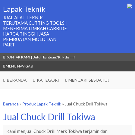
Lapak Teknik
JUAL ALAT TEKNIK
TERUTAMA CUTTING TOOLS |
MENERIMA LIMBAH CARBIDE
HARGA TINGGI | JASA
PEMBUATAN MOLD DAN
PART
KONTAK KAMI | Butuh bantuan? Klik disini!
MENU NAVIGASI
BERANDA
KATEGORI
MENCARI SESUATU?
Beranda
»
Produk Lapak Teknik
»
Jual Chuck Drill Tokiwa
Jual Chuck Drill Tokiwa
Kami menjual Chuck Drill Merk Tokiwa terjamin dan