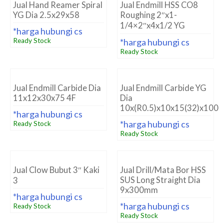
Jual Hand Reamer Spiral
Jual Endmill HSS CO8
YG Dia 2.5x29x58
Roughing 2″x1-
1/4×2″x4x1/2 YG
*harga hubungi cs
Ready Stock
*harga hubungi cs
Ready Stock
Jual Endmill Carbide Dia
Jual Endmill Carbide YG
11x12x30x75 4F
Dia
10x(R0.5)x10x15(32)x100
*harga hubungi cs
*harga hubungi cs
Ready Stock
Ready Stock
Jual Clow Bubut 3″ Kaki
Jual Drill/Mata Bor HSS
SUS Long Straight Dia
3
9x300mm
*harga hubungi cs
*harga hubungi cs
Ready Stock
Ready Stock