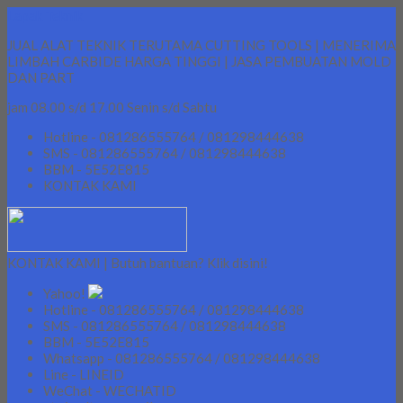
Lapak Teknik
JUAL ALAT TEKNIK TERUTAMA CUTTING TOOLS | MENERIMA
LIMBAH CARBIDE HARGA TINGGI | JASA PEMBUATAN MOLD
DAN PART
jam 08.00 s/d 17.00 Senin s/d Sabtu
Hotline - 081286555764 / 081298444638
SMS - 081286555764 / 081298444638
BBM - 5E52E815
KONTAK KAMI
KONTAK KAMI | Butuh bantuan? Klik disini!
Yahoo!
Hotline - 081286555764 / 081298444638
SMS - 081286555764 / 081298444638
BBM - 5E52E815
Whatsapp - 081286555764 / 081298444638
Line - LINEID
WeChat - WECHATID