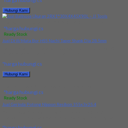
Hubungi Kami
Jual Ballnose Ukuran 2RX1°30X4X45X90L – JJ Tools
*harga hubungi cs
Ready Stock
Jual Drill/Mata Bor HSS Nachi Taper Shank Dia 28.5mm
Kami menjual Drill/Mata Bor HSS Nachi Taper Shank Dia 28.5mm
terjamin dan berkualitas. Tersedia ukuran...
*harga hubungi cs
Hubungi Kami
Jual Drill/Mata Bor HSS Nachi Taper Shank Dia 28.5mm
*harga hubungi cs
Ready Stock
Jual Gerinda Potong Nippon Resibon 355x3x25.4
Kami menjual Gerinda Potong Nippon Resibon 355×325.4
Kualitas Terbaik. Jika anda membutuhkan segera hubungi kami...
*harga hubungi cs