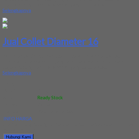
segera hubungi kami pada nomor yang tertera atau...
Selengkapnya
Jual Collet Diameter 16
Kami menjual Collet Diameter 16 terjamin dan berkualitas.
Tersedia ukuran dan spec yang lain. Jika anda membutuhkan
segera hubungi kami pada nomor yang tertera atau...
Selengkapnya
Kode
:
-
Berat
:
0.5 kg
Stok
:
Ready Stock
Dilihat
:
396 kali
Review
:
Belum ada review
INFO HARGA
Silahkan menghubungi kontak kami untuk mendapatkan informasi
harga produk ini.
Hubungi Kami