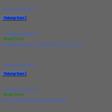
terjamin dan berkualitas. Tersedia...
*harga hubungi cs
Hubungi Kami
Jual Endmill HSS CO8 YG 4Flute Dia 14 & 15mm
*harga hubungi cs
Ready Stock
Jual Holder Taegutec TE90AP 233-32-17-L300
Kami menjual TE90AP 233-32-17-L300 terjamin dan berkualitas.
Tersedia ukuran dan spec yang lain. Jika anda...
*harga hubungi cs
Hubungi Kami
Jual Holder Taegutec TE90AP 233-32-17-L300
*harga hubungi cs
Ready Stock
Jual Tap Mesin Spiral HSS SUS M8x1.25
Kami menjual Tap Mesin Spiral HSS SUS M8x1.25 terjamin dan
berkualitas. Tersedia ukuran dan spec...