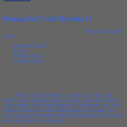
Bagikan informasi tentang
Jual Collet Diameter 16
kepada teman
atau kerabat Anda.
Tentang Jual Collet Diameter 16
Ditambahkan pada: 14 July 2021 / Kategori:
Blog
,
Produk Lapak
Teknik
Deskripsi Produk
Review
Produk Terkait
Produk Terbaru
Kami menjual Collet Diameter 16 terjamin dan berkualitas.
Tersedia ukuran dan spec yang lain. Jika anda membutuhkan
segera hubungi kami pada nomor yang tertera atau datang
langsung ke lapak kami. Terima kasih.
Tags:
COLLET
,
Collet Diameter 16
,
Diameter 16
,
Jual Collet
Diameter 16
,
Jual Collet Diameter 16 Asli
,
Jual Collet Diameter
16 Berkualitas
,
Jual Collet Diameter 16 Di Cikarang
,
Jual Collet
Diameter 16 Terbaru
,
Jual Collet Diameter 16 Terbesar
,
Jual
Collet Diameter 16 Terjamin
,
Jual Collet Diameter 16 Terlengkap
,
Jual Collet Diameter 16 Termurah