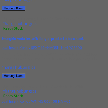
Hubungi Kami
Jual Gerinda Potong Nippon Resibon 355x3x25.4
*harga hubungi cs
Ready Stock
Mungkin Anda tertarik dengan produk terbaru kami.
Jual Insert Korloy SEXT14M4AGSN-MM PC5300
Kami menjual Insert Korloy SEXT14M4AGSN-MM PC5300
terjamin dan berkualitas. Tersedia ukuran dan spec yang lain....
*harga hubungi cs
Hubungi Kami
Jual Insert Korloy SEXT14M4AGSN-MM PC5300
*harga hubungi cs
Ready Stock
Jual Insert Korloy WNMG 060408 HA H01