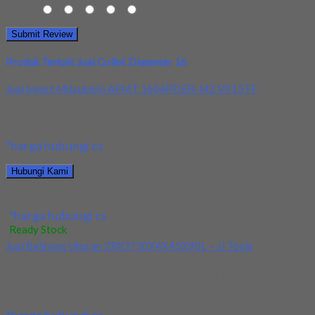
Rating
1
2
3
4
5
Produk Terkait Jual Collet Diameter 16
Jual Insert Mitsubishi APMT 1604PDER-M2 VP15TF
Kami menjual Insert Mitsubishi APMT 1604PDER-M2 VP15TF
terjamin dan berkualitas. Tersedia ukuran dan spec yang...
*harga hubungi cs
Hubungi Kami
Jual Insert Mitsubishi APMT 1604PDER-M2 VP15TF
*harga hubungi cs
Ready Stock
Jual Ballnose Ukuran 2RX1°30X4X45X90L – JJ Tools
Kami menjual Endmill Ballnose dengan ukuran
2RX1°30X4X45X90L – JJ Tools. Barang baru, Kualitas terbaik
dan...
*harga hubungi cs