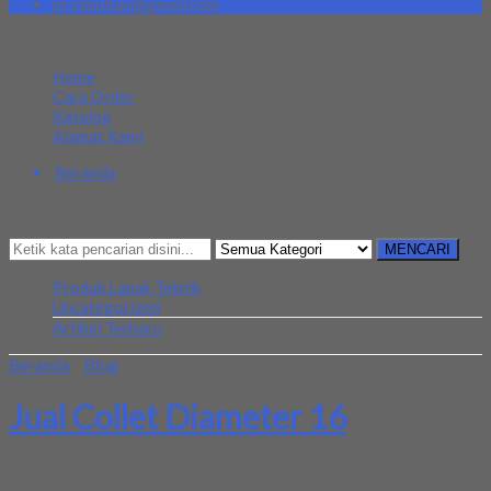
pt.simultan@gmail.com
MENU NAVIGASI
Home
Cara Order
Katalog
Alamat Kami
Beranda
Kategori
Mencari Sesuatu?
MENCARI
Produk Lapak Teknik
Uncategorized
Artikel Terbaru
Beranda
»
Blog
»
Jual Collet Diameter 16
Jual Collet Diameter 16
Kami menjual Collet Diameter 16 terjamin dan berkualitas.
Tersedia ukuran dan spec yang lain. Jika anda membutuhkan