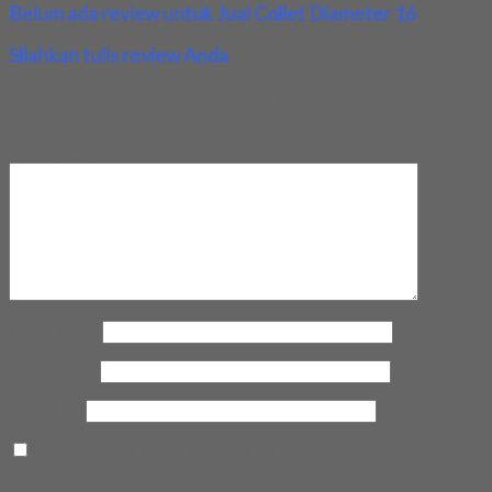
Belum ada review untuk Jual Collet Diameter 16
Silahkan tulis review Anda
Your email address will not be published.
Required fields are
marked
*
Review Anda
Nama Anda
*
Email Anda
*
Kota Anda
Save my name, email, and website in this browser for the next
time I comment.