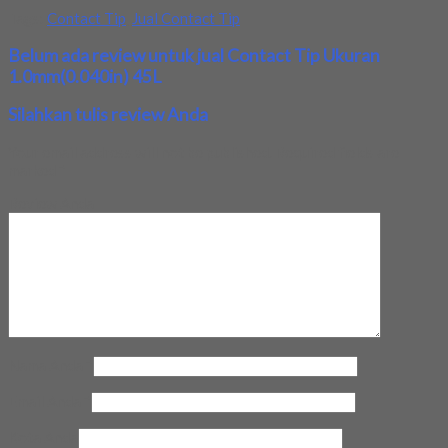
Tags:
Contact Tip
,
Jual Contact Tip
Belum ada review untuk jual Contact Tip Ukuran
1.0mm(0.040in) 45L
Silahkan tulis review Anda
Your email address will not be published.
Required fields are
marked
*
Review Anda
Nama Anda
*
Email Anda
*
Kota Anda