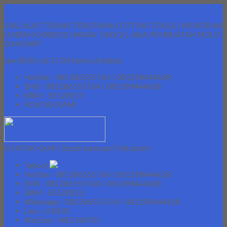
Lapak Teknik
JUAL ALAT TEKNIK TERUTAMA CUTTING TOOLS | MENERIMA
LIMBAH CARBIDE HARGA TINGGI | JASA PEMBUATAN MOLD
DAN PART
jam 08.00 s/d 17.00 Senin s/d Sabtu
Hotline - 081286555764 / 081298444638
SMS - 081286555764 / 081298444638
BBM - 5E52E815
KONTAK KAMI
KONTAK KAMI | Butuh bantuan? Klik disini!
Yahoo!
Hotline - 081286555764 / 081298444638
SMS - 081286555764 / 081298444638
BBM - 5E52E815
Whatsapp - 081286555764 / 081298444638
Line - LINEID
WeChat - WECHATID