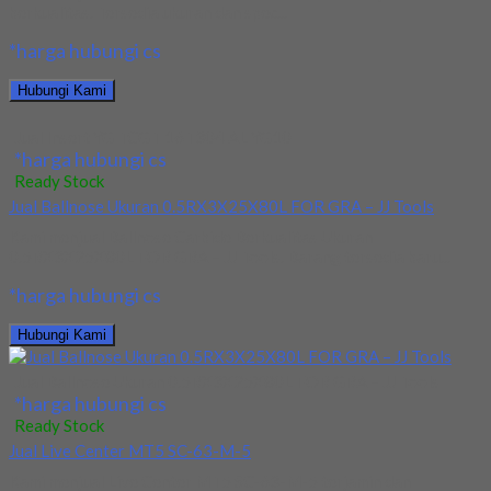
berkualitas. Tersedia ukuran dan spec...
*harga hubungi cs
Hubungi Kami
Jual Insert YG TCGT 16T304 AL YG10
*harga hubungi cs
Ready Stock
Jual Ballnose Ukuran 0.5RX3X25X80L FOR GRA – JJ Tools
Kami menjual Ballnose Carbide Berkualitas Ukuran
0.5RX3X25X80L FOR GRA – JJ Tools. Barang tersedia baru...
*harga hubungi cs
Hubungi Kami
Jual Ballnose Ukuran 0.5RX3X25X80L FOR GRA – JJ Tools
*harga hubungi cs
Ready Stock
Jual Live Center MT5 SC-63-M-5
Kami menjual Live Center MT5 SC-63-M-5 terjamin dan