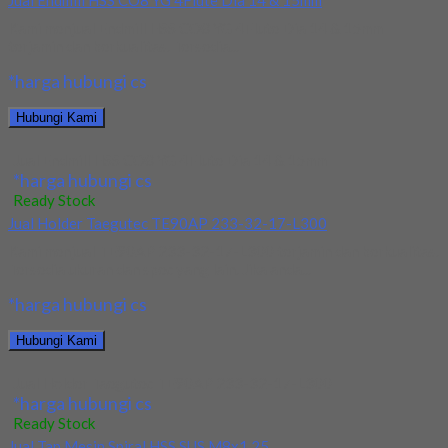
Jual Endmill HSS CO8 YG 4Flute Dia 14 & 15mm
Kami menjual Endmill HSS CO8 YG 4Flute Dia 14 & 15mm
terjamin dan berkualitas. Tersedia...
*harga hubungi cs
Hubungi Kami
Jual Endmill HSS CO8 YG 4Flute Dia 14 & 15mm
*harga hubungi cs
Ready Stock
Jual Holder Taegutec TE90AP 233-32-17-L300
Kami menjual TE90AP 233-32-17-L300 terjamin dan berkualitas.
Tersedia ukuran dan spec yang lain. Jika anda...
*harga hubungi cs
Hubungi Kami
Jual Holder Taegutec TE90AP 233-32-17-L300
*harga hubungi cs
Ready Stock
Jual Tap Mesin Spiral HSS SUS M8x1.25