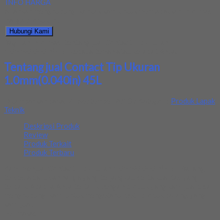
INFO HARGA
Silahkan menghubungi kontak kami untuk mendapatkan informasi
harga produk ini.
Hubungi Kami
Bagikan informasi tentang
jual Contact Tip Ukuran
1.0mm(0.040in) 45L
kepada teman atau kerabat Anda.
Tentang jual Contact Tip Ukuran
1.0mm(0.040in) 45L
Ditambahkan pada: 24 September 2018 / Kategori:
Produk Lapak
Teknik
Deskripsi Produk
Review
Produk Terkait
Produk Terbaru
Kami menjual Contact Tip Ukuran 1.0mm(0.040in) 45L. Barang
tersedia baru dan harga yang terjangkau serta kualitas yang
terbaik. Apabila Anda tertarik dengan produk yang kami jual bisa
menghubungi kami untuk mengetahui detil produk barang yang
kami jual.
Terimakasih