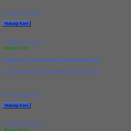
berkualitas. Tersedia ukuran dan spec yang lain....
*harga hubungi cs
Hubungi Kami
Jual Live Center MT5 SC-63-M-5
*harga hubungi cs
Ready Stock
Mungkin Anda tertarik dengan produk terbaru kami.
Jual Insert Korloy SEXT14M4AGSN-MM PC5300
Kami menjual Insert Korloy SEXT14M4AGSN-MM PC5300
terjamin dan berkualitas. Tersedia ukuran dan spec yang lain....
*harga hubungi cs
Hubungi Kami
Jual Insert Korloy SEXT14M4AGSN-MM PC5300
*harga hubungi cs
Ready Stock