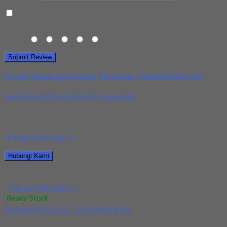
Save my name, email, and website in this browser for the next
time I comment.
Rating
1
2
3
4
5
Produk Terkait jual Contact Tip Ukuran 1.0mm(0.040in) 45L
Jual Endmill JJTools Dia 0.8×1.6x4x45L
Kami menjual Endmill JJTools Dia 0.8×1.6x4x45L terjamin dan
berkualitas. Tersedia ukuran dan spec yang lain....
*harga hubungi cs
Hubungi Kami
Jual Endmill JJTools Dia 0.8×1.6x4x45L
*harga hubungi cs
Ready Stock
Jual Insert YG TCGT 16T304 AL YG10
Kami menjual Insert YG TCGT 16T304 AL YG10 terjamin dan