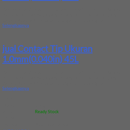
Kami menjual Contact Tip Ukuran 1.0mm(0.040in) 45L. Barang
tersedia baru dan harga yang terjangkau serta kualitas yang
terbaik. Apabila Anda tertarik dengan produk yang kami...
Selengkapnya
jual Contact Tip Ukuran
1.0mm(0.040in) 45L
Kami menjual Contact Tip Ukuran 1.0mm(0.040in) 45L. Barang
tersedia baru dan harga yang terjangkau serta kualitas yang
terbaik. Apabila Anda tertarik dengan produk yang kami...
Selengkapnya
Kode
:
-
Berat
:
0.5 kg
Stok
:
Ready Stock
Dilihat
:
941 kali
Review
:
Belum ada review