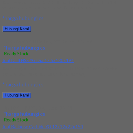
Kami menjual Mata Bor/Drill HSS Long YG Dia 5x100x150
terjamin dan berkualitas. Tersedia ukuran dan...
*harga hubungi cs
Hubungi Kami
Mata Bor/Drill HSS Long YG Dia 5x100x150
*harga hubungi cs
Ready Stock
Jual Drill HSS YG Dia 17.5x130x191
Kami menjual Drill HSS YG Dia 17.5x130x191 terjamin dan
berkualitas. Tersedia ukuran dan spec yang...
*harga hubungi cs
Hubungi Kami
Jual Drill HSS YG Dia 17.5x130x191
*harga hubungi cs
Ready Stock
Jual Ballnose Carbide YG 12x12x22x150