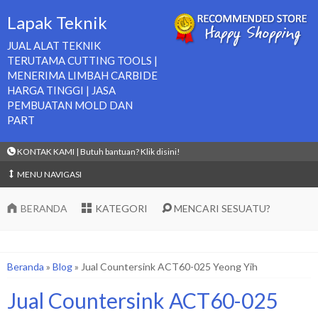
Lapak Teknik
JUAL ALAT TEKNIK
TERUTAMA CUTTING TOOLS |
MENERIMA LIMBAH CARBIDE
HARGA TINGGI | JASA
PEMBUATAN MOLD DAN
PART
KONTAK KAMI | Butuh bantuan? Klik disini!
MENU NAVIGASI
BERANDA
KATEGORI
MENCARI SESUATU?
Beranda
»
Blog
»
Jual Countersink ACT60-025 Yeong Yih
Jual Countersink ACT60-025