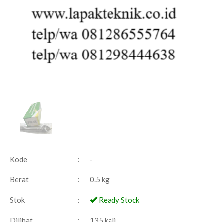
Kode
:
-
Berat
:
0.5 kg
Stok
:
Ready Stock
Dilihat
:
135 kali