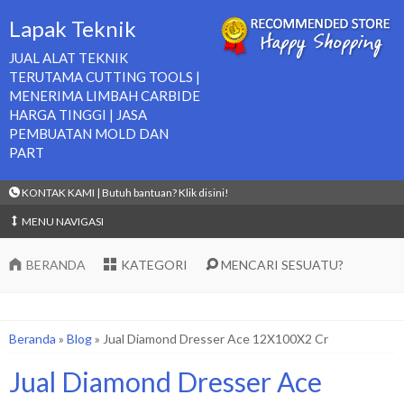
Lapak Teknik
JUAL ALAT TEKNIK
TERUTAMA CUTTING TOOLS |
MENERIMA LIMBAH CARBIDE
HARGA TINGGI | JASA
PEMBUATAN MOLD DAN
PART
KONTAK KAMI | Butuh bantuan? Klik disini!
MENU NAVIGASI
BERANDA
KATEGORI
MENCARI SESUATU?
Beranda
»
Blog
»
Jual Diamond Dresser Ace 12X100X2 Cr
Jual Diamond Dresser Ace