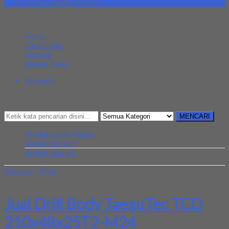
pt.simultan@gmail.com
MENU NAVIGASI
Home
Cara Order
Katalog
Alamat Kami
Beranda
Kategori
Mencari Sesuatu?
MENCARI
Produk Lapak Teknik
Uncategorized
Artikel Terbaru
Beranda
»
Blog
»
Jual Drill Body TaeguTec TCD 210x48x25T2-
M24
Jual Drill Body TaeguTec TCD
210x48x25T2-M24