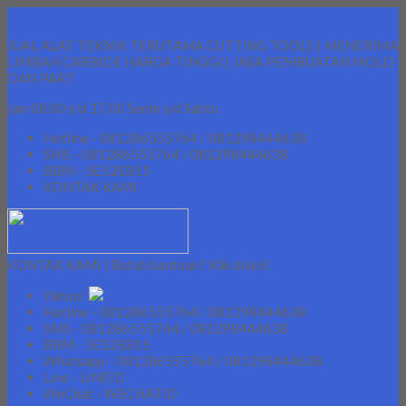
Lapak Teknik
JUAL ALAT TEKNIK TERUTAMA CUTTING TOOLS | MENERIMA
LIMBAH CARBIDE HARGA TINGGI | JASA PEMBUATAN MOLD
DAN PART
jam 08.00 s/d 17.00 Senin s/d Sabtu
Hotline - 081286555764 / 081298444638
SMS - 081286555764 / 081298444638
BBM - 5E52E815
KONTAK KAMI
KONTAK KAMI | Butuh bantuan? Klik disini!
Yahoo!
Hotline - 081286555764 / 081298444638
SMS - 081286555764 / 081298444638
BBM - 5E52E815
Whatsapp - 081286555764 / 081298444638
Line - LINEID
WeChat - WECHATID