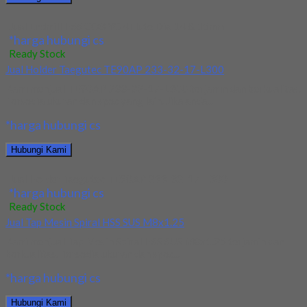
Jual Endmill HSS CO8 YG 4Flute Dia 14 & 15mm
*harga hubungi cs
Ready Stock
Jual Holder Taegutec TE90AP 233-32-17-L300
Kami menjual TE90AP 233-32-17-L300 terjamin dan berkualitas.
Tersedia ukuran dan spec yang lain. Jika anda...
*harga hubungi cs
Hubungi Kami
Jual Holder Taegutec TE90AP 233-32-17-L300
*harga hubungi cs
Ready Stock
Jual Tap Mesin Spiral HSS SUS M8x1.25
Kami menjual Tap Mesin Spiral HSS SUS M8x1.25 terjamin dan
berkualitas. Tersedia ukuran dan spec...
*harga hubungi cs
Hubungi Kami