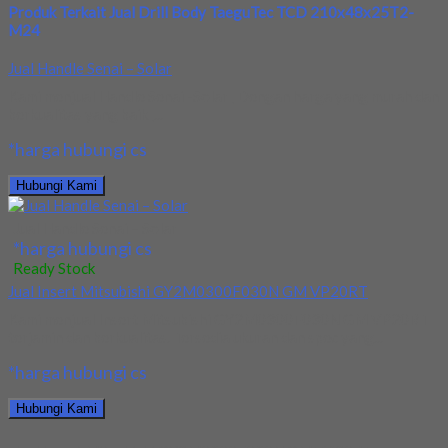
Produk Terkait Jual Drill Body TaeguTec TCD 210x48x25T2-
M24
Jual Handle Senai – Solar
Kami menjual Handle Senai -Solar , Dengan harga yang murah dan
berkualitas yang baik ,...
*harga hubungi cs
Hubungi Kami
Jual Handle Senai – Solar
*harga hubungi cs
Ready Stock
Jual Insert Mitsubishi GY2M0300F030N GM VP20RT
Kami menjual Insert Mitsubishi GY2M0300F030N GM VP20RT
terjamin dan berkualitas. Tersedia ukuran dan spec yang...
*harga hubungi cs
Hubungi Kami