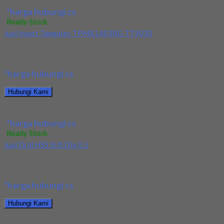
Jual Insert Mitsubishi GY2M0300F030N GM VP20RT
*harga hubungi cs
Ready Stock
Jual Insert Taegutec TPMX1403RG TT9030
Kami menjual Insert Taegutec TPMX1403RG TT9030. Tersedia
ukuran dan spec yang lain. Jika anda membutuhkan...
*harga hubungi cs
Hubungi Kami
Jual Insert Taegutec TPMX1403RG TT9030
*harga hubungi cs
Ready Stock
Jual Drill HSS SUS Dia 0.5
Kami menjual Drill HSS SUS Dia 0.5 terjamin dan berkualitas.
Tersedia ukuran dan spec yang...
*harga hubungi cs
Hubungi Kami