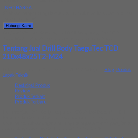
Review
:
Belum ada review
INFO HARGA
Silahkan menghubungi kontak kami untuk mendapatkan informasi
harga produk ini.
Hubungi Kami
Bagikan informasi tentang
Jual Drill Body TaeguTec TCD
210x48x25T2-M24
kepada teman atau kerabat Anda.
Tentang Jual Drill Body TaeguTec TCD
210x48x25T2-M24
Ditambahkan pada: 3 September 2021 / Kategori:
Blog
,
Produk
Lapak Teknik
Deskripsi Produk
Review
Produk Terkait
Produk Terbaru
Kami menjual Drill Body TaeguTec TCD 210x48x25T2-M24
terjamin dan berkualitas. Tersedia ukuran dan spec yang lain. Jika
anda membutuhkan segera hubungi kami pada nomor yang tertera
atau datang langsung ke lapak kami. Terima kasih.