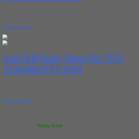
Kami menjual Drill Body TaeguTec TCD 210x48x25T2-M24
terjamin dan berkualitas. Tersedia ukuran dan spec yang lain. Jika
anda membutuhkan segera hubungi kami pada nomor yang...
Selengkapnya
Jual Drill Body TaeguTec TCD
210x48x25T2-M24
Kami menjual Drill Body TaeguTec TCD 210x48x25T2-M24
terjamin dan berkualitas. Tersedia ukuran dan spec yang lain. Jika
anda membutuhkan segera hubungi kami pada nomor yang...
Selengkapnya
Kode
:
-
Berat
:
0.5 kg
Stok
:
Ready Stock
Dilihat
:
387 kali