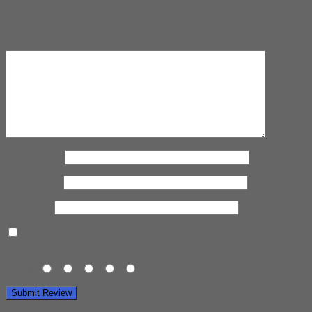
Your email address will not be published.
Required fields are
marked
*
Review Anda
Nama Anda
*
Email Anda
*
Kota Anda
Save my name, email, and website in this browser for the next
time I comment.
Rating
1
2
3
4
5