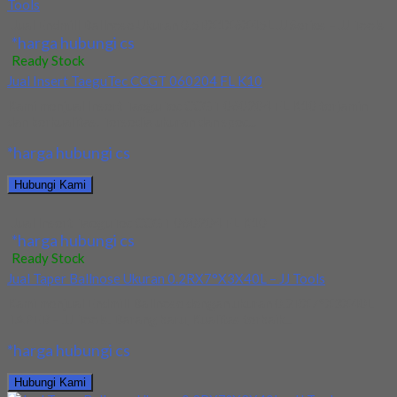
Jual Endmill Ballnose Ukuran 0.5RX1X6X45L JJ Series – JJ Tools
*harga hubungi cs
Ready Stock
Jual Insert TaeguTec CCGT 060204 FL K10
Kami menjual Insert TaeguTec CCGT 060204 FL K10 terjamin
dan berkualitas. Tersedia ukuran dan spec...
*harga hubungi cs
Hubungi Kami
Jual Insert TaeguTec CCGT 060204 FL K10
*harga hubungi cs
Ready Stock
Jual Taper Ballnose Ukuran 0.2RX7°X3X40L – JJ Tools
Kami menjual Endmill Ballnose dengan ukuran 0.2RX7°X3X40L
TAPER – JJ Tools. Barang baru, Kualitas terbaik...
*harga hubungi cs
Hubungi Kami