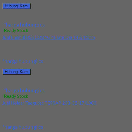
Hubungi Kami
Jual Reamer Mesin Spiral HSS YG Dia 16mm
*harga hubungi cs
Ready Stock
Jual Endmill HSS CO8 YG 4Flute Dia 14 & 15mm
Kami menjual Endmill HSS CO8 YG 4Flute Dia 14 & 15mm
terjamin dan berkualitas. Tersedia...
*harga hubungi cs
Hubungi Kami
Jual Endmill HSS CO8 YG 4Flute Dia 14 & 15mm
*harga hubungi cs
Ready Stock
Jual Holder Taegutec TE90AP 233-32-17-L300
Kami menjual TE90AP 233-32-17-L300 terjamin dan berkualitas.
Tersedia ukuran dan spec yang lain. Jika anda...
*harga hubungi cs