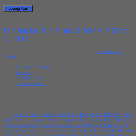
harga produk ini.
Hubungi Kami
Bagikan informasi tentang
Jual Drill Chuck 3-16MM JT3 Set
Kunci 16
kepada teman atau kerabat Anda.
Tentang Jual Drill Chuck 3-16MM JT3 Set
Kunci 16
Ditambahkan pada: 6 March 2020 / Kategori:
Produk Lapak
Teknik
Deskripsi Produk
Review
Produk Terkait
Produk Terbaru
Kami menjual Drill Chuck 3-16MM JT3 Set Kunci 16. Barang
tersedia baru dan harga yang sangat terjangkau. Jika Anda butuh
bisa langsung menghubungi kami. Terima kasih
Tags:
Alat Teknik
,
Cikarang Teknik
,
Drill Chuck
,
Drill Reamer
,
Jasa
Asah Tools
,
Jasa Asah Tools Cikarang
,
Jasa Regrinding Drill
,
Jasa
regrinding endmill
,
Jasa regrinding taps
,
Jasa Regrinding Tools
,
Jasa Special Tools
,
Jasa Tools Special
,
Jual Alat Teknik
,
Jual Chuck