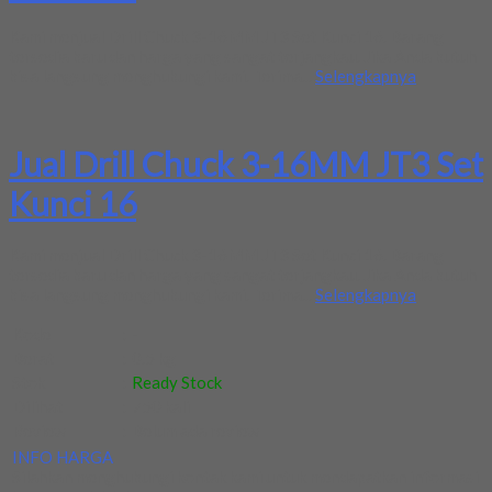
Kami menjual Drill Chuck 3-16MM JT3 Set Kunci 16. Barang
tersedia baru dan harga yang sangat terjangkau. Jika Anda butuh
bisa langsung menghubungi kami. Terima...
Selengkapnya
Jual Drill Chuck 3-16MM JT3 Set
Kunci 16
Kami menjual Drill Chuck 3-16MM JT3 Set Kunci 16. Barang
tersedia baru dan harga yang sangat terjangkau. Jika Anda butuh
bisa langsung menghubungi kami. Terima...
Selengkapnya
Kode
:
-
Berat
:
0.5 kg
Stok
:
Ready Stock
Dilihat
:
750 kali
Review
:
Belum ada review
INFO HARGA
Silahkan menghubungi kontak kami untuk mendapatkan informasi