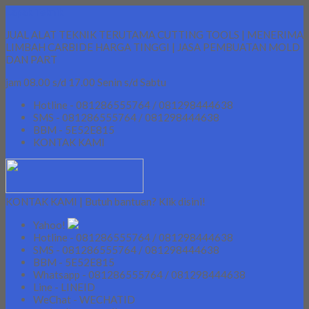
Lapak Teknik
JUAL ALAT TEKNIK TERUTAMA CUTTING TOOLS | MENERIMA
LIMBAH CARBIDE HARGA TINGGI | JASA PEMBUATAN MOLD
DAN PART
jam 08.00 s/d 17.00 Senin s/d Sabtu
Hotline - 081286555764 / 081298444638
SMS - 081286555764 / 081298444638
BBM - 5E52E815
KONTAK KAMI
KONTAK KAMI | Butuh bantuan? Klik disini!
Yahoo!
Hotline - 081286555764 / 081298444638
SMS - 081286555764 / 081298444638
BBM - 5E52E815
Whatsapp - 081286555764 / 081298444638
Line - LINEID
WeChat - WECHATID