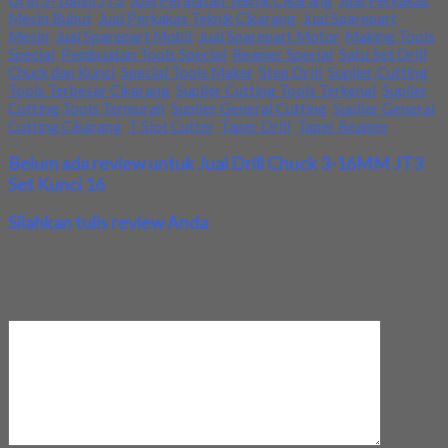
Drill 3-16mm JT3
,
Jual Peralatan Teknik Cikarang
,
Jual Perkakas
Mesin Bubut
,
Jual Perkakas Teknik Cikarang
,
Jual Sparepart
Mesin
,
Jual Sparepart Mobil
,
Jual Sparepart Motor
,
Making Tools
Special
,
Pembuatan Tools Special
,
Reamer Special
,
Satu Set Drill
Chuck dan Kunci
,
Special Tools Maker
,
Step Drill
,
Suplier Cutting
Tools Terbesar Cikarang
,
Suplier Cutting Tools Terkenal
,
Suplier
Cutting Tools Termurah
,
Suplier General Cutting
,
Suplier General
Cutting Cikarang
,
T Slot Cutter
,
Taper Drill
,
Taper Reamer
Belum ada review untuk Jual Drill Chuck 3-16MM JT3
Set Kunci 16
Silahkan tulis review Anda
Your email address will not be published.
Required fields are
marked
*
Review Anda