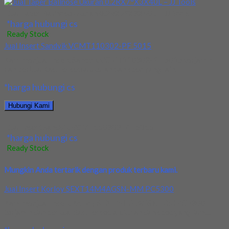
Jual Taper Ballnose Ukuran 0.2RX7°X3X40L – JJ Tools
*harga hubungi cs
Ready Stock
Jual Insert Sandvik VCMT110302-PF 5015
Kami menjual Insert Sandvik VCMT110302-PF 5015 terjamin
dan berkualitas. Tersedia ukuran dan spec yang lain....
*harga hubungi cs
Hubungi Kami
Jual Insert Sandvik VCMT110302-PF 5015
*harga hubungi cs
Ready Stock
Mungkin Anda tertarik dengan produk terbaru kami.
Jual Insert Korloy SEXT14M4AGSN-MM PC5300
Kami menjual Insert Korloy SEXT14M4AGSN-MM PC5300
terjamin dan berkualitas. Tersedia ukuran dan spec yang lain....