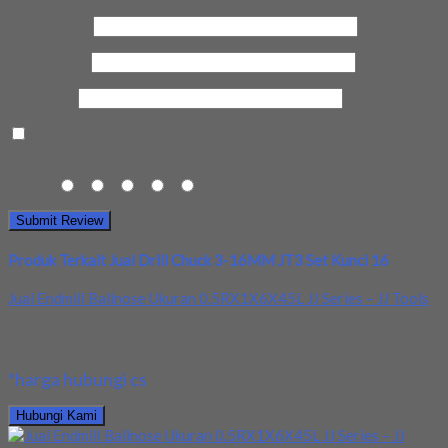
Nama Anda
*
Email Anda
*
Kota Anda
Save my name, email, and website in this browser for the next
time I comment.
Rating
1
2
3
4
5
Produk Terkait Jual Drill Chuck 3-16MM JT3 Set Kunci 16
Jual Endmill Ballnose Ukuran 0.5RX1X6X45L JJ Series – JJ Tools
Kami menjual Endmill Ballnose Ukuran 0.5RX1X6X45L JJ Series –
JJ Tools. Barang di perusahaan kami...
*harga hubungi cs
Hubungi Kami