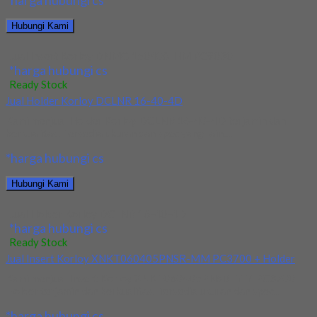
*harga hubungi cs
Hubungi Kami
Jual Insert Korloy DNMG 150408-HM PC9030
*harga hubungi cs
Ready Stock
Jual Holder Korloy DCLNR 16-40-4D
Kami menjual Holder Korloy DCLNR 16-40-4D terjamin dan
berkualitas. Tersedia ukuran dan spec yang lain....
*harga hubungi cs
Hubungi Kami
Jual Holder Korloy DCLNR 16-40-4D
*harga hubungi cs
Ready Stock
Jual Insert Korloy XNKT060405PNSR-MM PC3700 + Holder
Kami menjual Insert Korloy XNKT060405PNSR-MM PC3700 +
Holder terjamin dan berkualitas. Tersedia ukuran dan spec...
*harga hubungi cs