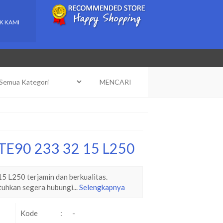
K KAMI
MENCARI
P TE90 233 32 15 L250
5 L250 terjamin dan berkualitas.
tuhkan segera hubungi...
Selengkapnya
Kode
:
-