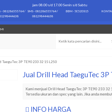
jam 08.00 s/d 17.00 Senin s/d Sabtu
e - 081286555764 /
SMS - 081286555764 /
BBM - 5E52E815
KONTA
81298444638
081298444638
AMI
ead TaeguTec 3P TE90 233 32 15 L250
Jual Drill Head TaeguTec 3
Kami menjual Drill Head TaeguTec 3P TE90 233 32 1
Tersedia ukuran dan spec yang lain. Jika anda membu
INFO HARGA