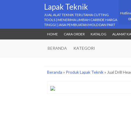
Lapak Teknik
Hotlin
JUAL ALAT TEKNIK TERUTAMA CUTTING
0
TOOLS | MENERIMA LIMBAH CARBIDE HARGA
TINGGI | JASA PEMBUATAN MOLD DAN PART
HOME
CARA ORDER
KATALOG
ALAMAT K
BERANDA
KATEGORI
Beranda
»
Produk Lapak Teknik
»
Jual Drill H