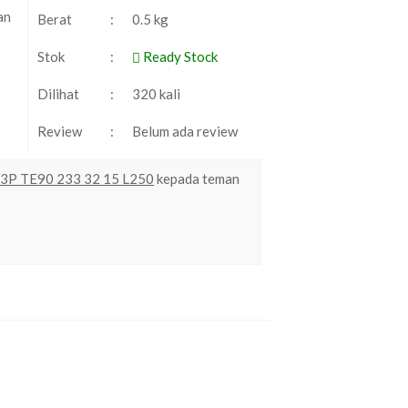
an
Berat
:
0.5 kg
Stok
:
Ready Stock
Dilihat
:
320 kali
Review
:
Belum ada review
c 3P TE90 233 32 15 L250
kepada teman