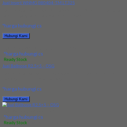
Jual Insert WNMG 080404-TM LT325
Kami menjual Insert WNMG 080404-TM LT325, tersedia ukuran
dan spec yang lain. Jika anda membutuhkan...
*harga hubungi cs
Hubungi Kami
Jual Insert WNMG 080404-TM LT325
*harga hubungi cs
Ready Stock
Jual Ballnose R2.5×5 – OSG
Kami menjual Ballnose R2.5×5 Brand: OSG Diameter: 5 Flute: 2
Panjang Flute: 10 Total Panjang:...
*harga hubungi cs
Hubungi Kami
Jual Ballnose R2.5×5 – OSG
*harga hubungi cs
Ready Stock
/ Ballnose R2.5x5 - OSG