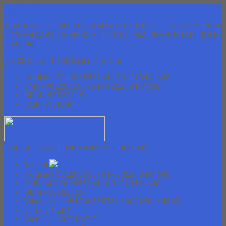
Lapak Teknik
JUAL ALAT TEKNIK TERUTAMA CUTTING TOOLS | MENERIMA
LIMBAH CARBIDE HARGA TINGGI | JASA PEMBUATAN MOLD
DAN PART
jam 08.00 s/d 17.00 Senin s/d Sabtu
Hotline - 081286555764 / 081298444638
SMS - 081286555764 / 081298444638
BBM - 5E52E815
KONTAK KAMI
KONTAK KAMI | Butuh bantuan? Klik disini!
Yahoo!
Hotline - 081286555764 / 081298444638
SMS - 081286555764 / 081298444638
BBM - 5E52E815
Whatsapp - 081286555764 / 081298444638
Line - LINEID
WeChat - WECHATID