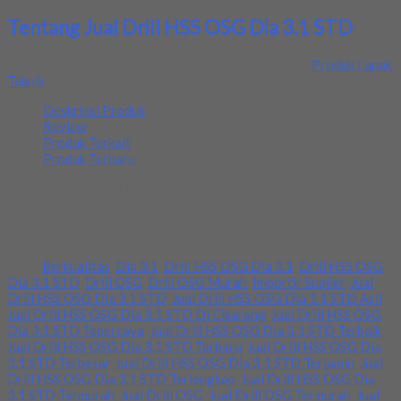
Tentang Jual Drill HSS OSG Dia 3.1 STD
Ditambahkan pada: 13 September 2021 / Kategori:
Produk Lapak
Teknik
Deskripsi Produk
Review
Produk Terkait
Produk Terbaru
Kami menjual Drill HSS OSG Dia 3.1 STD terjamin dan
berkualitas. Tersedia ukuran dan spec yang lain. Jika anda
membutuhkan segera hubungi kami pada nomor yang tertera.
Terima kasih.
Tags:
Berkualitas
,
Dia 3.1
,
Drill HSS OSG Dia 3.1
,
Drill HSS OSG
Dia 3.1 STD
,
Drill OSG
,
Drill OSG Murah
,
Importir Suplier
,
Jual
Drill HSS OSG Dia 3.1 STD
,
Jual Drill HSS OSG Dia 3.1 STD Asli
,
Jual Drill HSS OSG Dia 3.1 STD Di Cikarang
,
Jual Drill HSS OSG
Dia 3.1 STD Tepercaya
,
Jual Drill HSS OSG Dia 3.1 STD Terbaik
,
Jual Drill HSS OSG Dia 3.1 STD Terbaru
,
Jual Drill HSS OSG Dia
3.1 STD Terbesar
,
Jual Drill HSS OSG Dia 3.1 STD Terjamin
,
Jual
Drill HSS OSG Dia 3.1 STD Terlengkap
,
Jual Drill HSS OSG Dia
3.1 STD Termurah
,
Jual Drill OSG
,
Jual Drill OSG Termurah
,
Jual