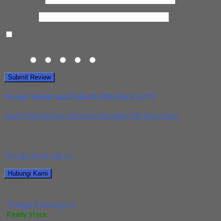
Kota Anda
Save my name, email, and website in this browser for the next
time I comment.
Rating
1
2
3
4
5
Produk Terkait Jual Drill HSS OSG Dia 3.1 STD
Jual Drill/Mata Bor Stainless Straight SUS Dia 5.1mm
Kami menjual Drill/Mata Bor Stainless Straight SUS Dia 5.1mm
terjamin dan berkualitas. Tersedia ukuran dan...
*harga hubungi cs
Hubungi Kami
Jual Drill/Mata Bor Stainless Straight SUS Dia 5.1mm
*harga hubungi cs
Ready Stock