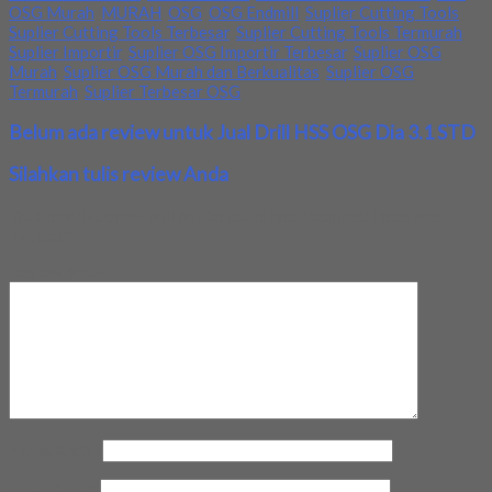
OSG Murah
,
MURAH
,
OSG
,
OSG Endmill
,
Suplier Cutting Tools
,
Suplier Cutting Tools Terbesar
,
Suplier Cutting Tools Termurah
,
Suplier Importir
,
Suplier OSG Importir Terbesar
,
Suplier OSG
Murah
,
Suplier OSG Murah dan Berkualitas
,
Suplier OSG
Termurah
,
Suplier Terbesar OSG
Belum ada review untuk Jual Drill HSS OSG Dia 3.1 STD
Silahkan tulis review Anda
Your email address will not be published.
Required fields are
marked
*
Review Anda
Nama Anda
*
Email Anda
*