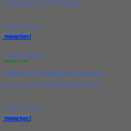
Jual Ballnose R1.5×3 – OSG Berkualitas!
Kami menjual berbagai macam ukuran ballnose brand OSG. Salah
satunya adalah ballnose ukuran R1.5 (60x8x6)...
*harga hubungi cs
Hubungi Kami
Jual Ballnose R1.5×3 – OSG Berkualitas!
*harga hubungi cs
Ready Stock
/ Ballnose R1.5x3 - OSG
Mungkin Anda tertarik dengan produk terbaru kami.
Jual Insert Korloy SEXT14M4AGSN-MM PC5300
Kami menjual Insert Korloy SEXT14M4AGSN-MM PC5300
terjamin dan berkualitas. Tersedia ukuran dan spec yang lain....
*harga hubungi cs
Hubungi Kami
Jual Insert Korloy SEXT14M4AGSN-MM PC5300