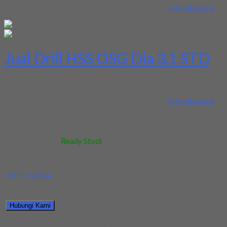
membutuhkan segera hubungi kami pada nomor...
Selengkapnya
Jual Drill HSS OSG Dia 3.1 STD
Kami menjual Drill HSS OSG Dia 3.1 STD terjamin dan
berkualitas. Tersedia ukuran dan spec yang lain. Jika anda
membutuhkan segera hubungi kami pada nomor...
Selengkapnya
Kode
:
-
Berat
:
0.5 kg
Stok
:
Ready Stock
Dilihat
:
388 kali
Review
:
Belum ada review
INFO HARGA
Silahkan menghubungi kontak kami untuk mendapatkan informasi
harga produk ini.
Hubungi Kami
Bagikan informasi tentang
Jual Drill HSS OSG Dia 3.1 STD
kepada teman atau kerabat Anda.