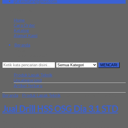
pt.simultan@gmail.com
MENU NAVIGASI
Home
Cara Order
Katalog
Alamat Kami
Beranda
Kategori
Mencari Sesuatu?
MENCARI
Produk Lapak Teknik
Uncategorized
Artikel Terbaru
Beranda
»
Produk Lapak Teknik
»
Jual Drill HSS OSG Dia 3.1 STD
Jual Drill HSS OSG Dia 3.1 STD
Kami menjual Drill HSS OSG Dia 3.1 STD terjamin dan
berkualitas. Tersedia ukuran dan spec yang lain. Jika anda