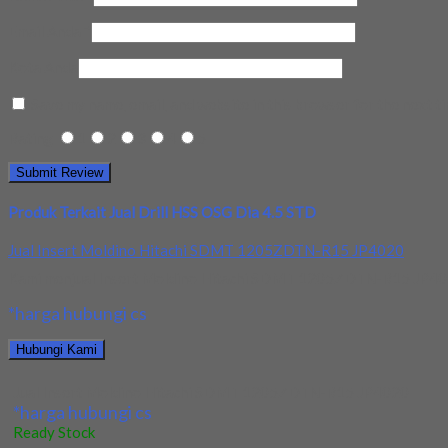
Email Anda
*
Kota Anda
Save my name, email, and website in this browser for the next t
Rating
1
2
3
4
5
Produk Terkait Jual Drill HSS OSG Dia 4.5 STD
Jual Insert Moldino Hitachi SDMT 1205ZDTN-R15 JP4020
Kami menjual Insert Moldino Hitachi SDMT 1205ZDTN-R15 JP4020 t
*harga hubungi cs
Hubungi Kami
Jual Insert Moldino Hitachi SDMT 1205ZDTN-R15 JP4020
*harga hubungi cs
Ready Stock