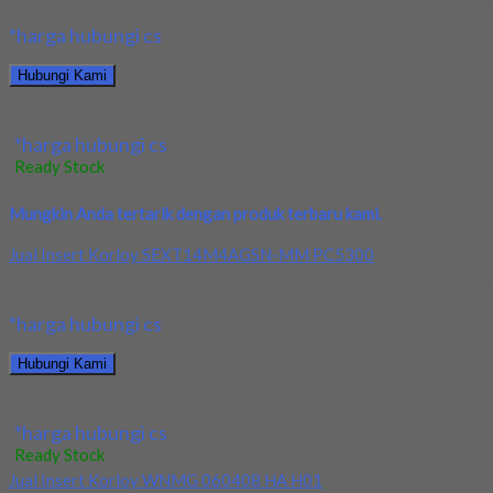
*harga hubungi cs
Hubungi Kami
Jual Endmill Dia 20 – YANGRIMM
*harga hubungi cs
Ready Stock
Mungkin Anda tertarik dengan produk terbaru kami.
Jual Insert Korloy SEXT14M4AGSN-MM PC5300
Kami menjual Insert Korloy SEXT14M4AGSN-MM PC5300 terjamin dan
*harga hubungi cs
Hubungi Kami
Jual Insert Korloy SEXT14M4AGSN-MM PC5300
*harga hubungi cs
Ready Stock
Jual Insert Korloy WNMG 060408 HA H01