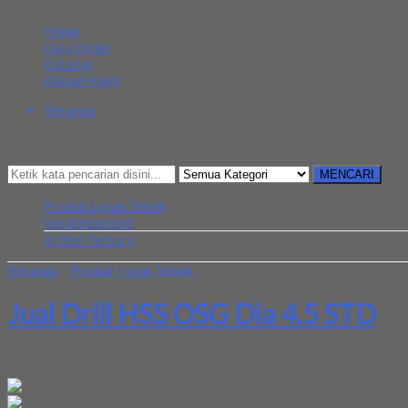
MENU NAVIGASI
Home
Cara Order
Katalog
Alamat Kami
Beranda
Kategori
Mencari Sesuatu?
MENCARI
Produk Lapak Teknik
Uncategorized
Artikel Terbaru
Beranda
»
Produk Lapak Teknik
»
Jual Drill HSS OSG Dia 4.5 STD
Jual Drill HSS OSG Dia 4.5 STD
Kami menjual Drill HSS OSG Dia 4.5 STD terjamin dan berkualitas. 