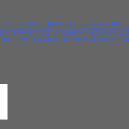
Tersedia ukuran dan spec yang lain. Jika anda membutuhkan segera h
a 4.5 STD
,
Drill OSG
,
Drill OSG Murah
,
Importir Suplier
,
Jual Drill 
 Di Cikarang
,
Jual Drill HSS OSG Dia 4.5 STD Tepercaya
,
Jual Drill 
OSG Dia 4.5 STD Terlengkap
,
Jual Drill HSS OSG Dia 4.5 STD Termura
Tools Terbesar
,
Suplier Cutting Tools Termurah
,
Suplier Importir
,
Supl
d
*