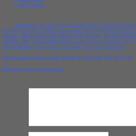
Produk Terbaru
Kami menjual Drill HSS OSG Dia 4.5 STD terjamin dan berkualitas. 
Tags:
Berkualitas
,
Dia 4.5
,
Drill HSS OSG Dia 4.5
,
Drill HSS OSG Di
HSS OSG Dia 4.5 STD Berkualitas
,
Jual Drill HSS OSG Dia 4.5 STD
Terbaru
,
Jual Drill HSS OSG Dia 4.5 STD Terjamin
,
Jual Drill HSS 
MURAH
,
OSG
,
OSG Endmill
,
Suplier Cutting Tools
,
Suplier Cutting 
dan Berkualitas
,
Suplier OSG Termurah
,
Suplier Terbesar OSG
Belum ada review untuk Jual Drill HSS OSG Dia 4.5 STD
Silahkan tulis review Anda
Your email address will not be published.
Required fields are marke
Review Anda
Nama Anda
*