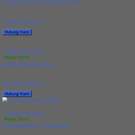
Jual Insert APMT1135 PDER H LT330
Kami menjual Insert APMT1135 PDER H LT330. Tersedia ukuran dan 
*harga hubungi cs
Hubungi Kami
Jual Insert APMT1135 PDER H LT330
*harga hubungi cs
Ready Stock
Jual Bor Piramind 4-20mm
Jual bor piramiD 4-20 mm dengan harga terbaik
*harga hubungi cs
Hubungi Kami
Jual Bor Piramind 4-20mm
*harga hubungi cs
Ready Stock
Jual Endmill Dia 20 – YANGRIMM
Kami menjual Endmill dengan merk YANGRIMM buatan dari germany. 