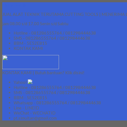
Lapak Teknik
JUAL ALAT TEKNIK TERUTAMA CUTTING TOOLS | MENERIMA 
jam 08.00 s/d 17.00 Senin s/d Sabtu
Hotline - 081286555764 / 081298444638
SMS - 081286555764 / 081298444638
BBM - 5E52E815
KONTAK KAMI
KONTAK KAMI | Butuh bantuan? Klik disini!
Yahoo!
Hotline - 081286555764 / 081298444638
SMS - 081286555764 / 081298444638
BBM - 5E52E815
Whatsapp - 081286555764 / 081298444638
Line - LINEID
WeChat - WECHATID
pt.simultan@gmail.com