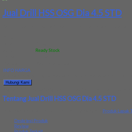
Jual Drill HSS OSG Dia 4.5 STD
Kami menjual Drill HSS OSG Dia 4.5 STD terjamin dan berkualitas. 
Kode
:
-
Berat
:
0.5 kg
Stok
:
Ready Stock
Dilihat
:
421 kali
Review
:
Belum ada review
INFO HARGA
Silahkan menghubungi kontak kami untuk mendapatkan informasi ha
Hubungi Kami
Bagikan informasi tentang
Jual Drill HSS OSG Dia 4.5 STD
kepada 
Tentang Jual Drill HSS OSG Dia 4.5 STD
Ditambahkan pada: 13 September 2021 / Kategori:
Produk Lapak T
Deskripsi Produk
Review
Produk Terkait