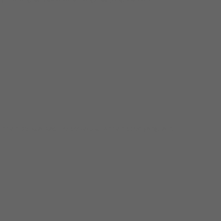
 berkualitas. Tersedia ukuran dan spec yang lain....