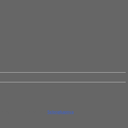
ubungi kami pada nomor...
Selengkapnya