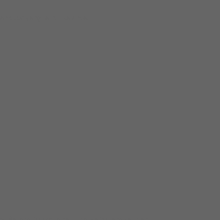
spec yang lain. Jika anda...
Barang tersedia baru, harga terjangkau dan...