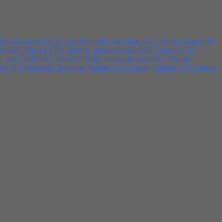
ubungi kami pada nomor yang tertera. Terima kasih.
HSS OSG Dia 4.5 STD
,
Jual Drill HSS OSG Dia 4.5 STD Asli
,
Jual Drill
HSS OSG Dia 4.5 STD Terbaik
,
Jual Drill HSS OSG Dia 4.5 STD
h
,
Jual Drill OSG
,
Jual Drill OSG Termurah
,
Jual OSG Murah
,
ier OSG Importir Terbesar
,
Suplier OSG Murah
,
Suplier OSG Murah