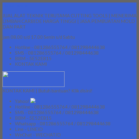
Lapak Teknik
JUAL ALAT TEKNIK TERUTAMA CUTTING TOOLS | MENERIMA
LIMBAH CARBIDE HARGA TINGGI | JASA PEMBUATAN MOLD
DAN PART
jam 08.00 s/d 17.00 Senin s/d Sabtu
Hotline - 081286555764 / 081298444638
SMS - 081286555764 / 081298444638
BBM - 5E52E815
KONTAK KAMI
KONTAK KAMI | Butuh bantuan? Klik disini!
Yahoo!
Hotline - 081286555764 / 081298444638
SMS - 081286555764 / 081298444638
BBM - 5E52E815
Whatsapp - 081286555764 / 081298444638
Line - LINEID
WeChat - WECHATID