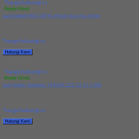
*harga hubungi cs
Ready Stock
Jual Endmill HSS CO8 YG 4Flute Dia 14 & 15mm
Kami menjual Endmill HSS CO8 YG 4Flute Dia 14 & 15mm
terjamin dan berkualitas. Tersedia...
*harga hubungi cs
Hubungi Kami
Jual Endmill HSS CO8 YG 4Flute Dia 14 & 15mm
*harga hubungi cs
Ready Stock
Jual Holder Taegutec TE90AP 233-32-17-L300
Kami menjual TE90AP 233-32-17-L300 terjamin dan berkualitas.
Tersedia ukuran dan spec yang lain. Jika anda...
*harga hubungi cs
Hubungi Kami
Jual Holder Taegutec TE90AP 233-32-17-L300