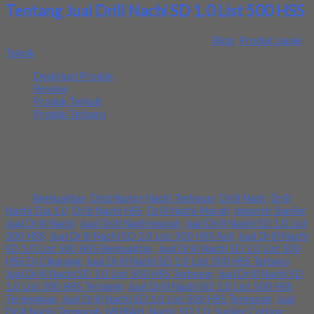
Tentang Jual Drill Nachi SD 1.0 List 500 HSS
Ditambahkan pada: 16 July 2021 / Kategori:
Blog
,
Produk Lapak
Teknik
Deskripsi Produk
Review
Produk Terkait
Produk Terbaru
Kami menjual Drill Nachi SD 1.0 List 500 HSS terjamin dan
berkualitas. Tersedia ukuran dan spec yang lain. Jika anda
membutuhkan segera hubungi kami pada nomor yang tertera atau
datang langsung ke lapak kami. Terima kasih.
Tags:
Berkualitas
,
Distributor Nachi Terbesar
,
Drill Nach
,
Drill
Nachi Dia 1.0
,
Drill Nachi HSS
,
Drill Nachi Murah
,
Importir Suplier
,
Jual Drill Nachi
,
Jual Drill Nachi murah
,
Jual Drill Nachi SD 1.0 List
500 HSS
,
Jual Drill Nachi SD 1.0 List 500 HSS Asli
,
Jual Drill Nachi
SD 1.0 List 500 HSS Berkualitas
,
Jual Drill Nachi SD 1.0 List 500
HSS Di Cikarang
,
Jual Drill Nachi SD 1.0 List 500 HSS Terbaru
,
Jual Drill Nachi SD 1.0 List 500 HSS Terbesar
,
Jual Drill Nachi SD
1.0 List 500 HSS Terjamin
,
Jual Drill Nachi SD 1.0 List 500 HSS
Terlengkap
,
Jual Drill Nachi SD 1.0 List 500 HSS Termurah
,
Jual
Drill Nachi Termurah
,
MURAH
,
Nachi
,
SD 1.0
,
Suplier Cutting