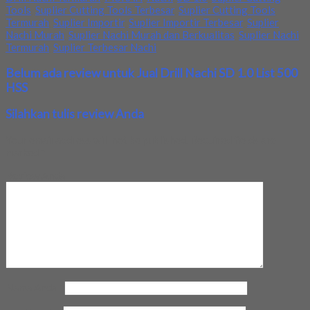
Tools
,
Suplier Cutting Tools Terbesar
,
Suplier Cutting Tools
Termurah
,
Suplier Importir
,
Suplier Importir Terbesar
,
Suplier
Nachi Murah
,
Suplier Nachi Murah dan Berkualitas
,
Suplier Nachi
Termurah
,
Suplier Terbesar Nachi
Belum ada review untuk Jual Drill Nachi SD 1.0 List 500
HSS
Silahkan tulis review Anda
Your email address will not be published.
Required fields are
marked
*
Review Anda
Nama Anda
*