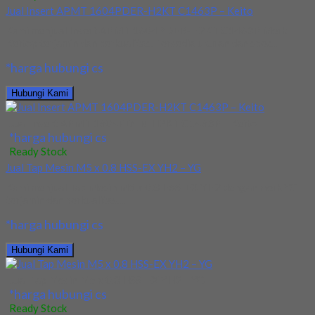
Jual Insert APMT 1604PDER-H2KT C1463P – Keito
Kami menjual Insert APMT 1604PDER-H2KT C1463P Merk
Keitop terjamin dan berkualitas. Tersedia ukuran dan spec...
*harga hubungi cs
Hubungi Kami
Jual Insert APMT 1604PDER-H2KT C1463P – Keito
*harga hubungi cs
Ready Stock
Jual Tap Mesin M5 x 0.8 HSS-EX YH2 – YG
Kami menjual Tap Mesin M5 x 0.8 HSS-EX YH2 dengan merk YG
terjamin dan berkualitas....
*harga hubungi cs
Hubungi Kami
Jual Tap Mesin M5 x 0.8 HSS-EX YH2 – YG
*harga hubungi cs
Ready Stock