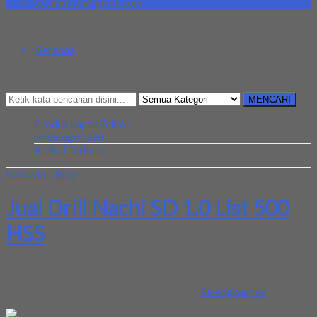
pt.simultan@gmail.com
MENU NAVIGASI
Beranda
Kategori
Mencari Sesuatu?
MENCARI
Produk Lapak Teknik
Uncategorized
Artikel Terbaru
Beranda
»
Blog
»
Jual Drill Nachi SD 1.0 List 500 HSS
Jual Drill Nachi SD 1.0 List 500
HSS
Kami menjual Drill Nachi SD 1.0 List 500 HSS terjamin dan
berkualitas. Tersedia ukuran dan spec yang lain. Jika anda
membutuhkan segera hubungi kami pada...
Selengkapnya