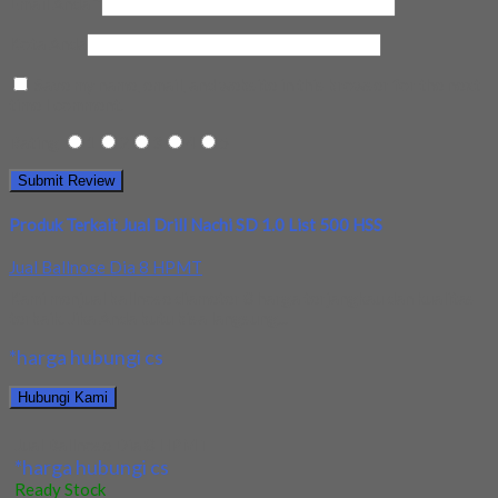
Email Anda
*
Kota Anda
Save my name, email, and website in this browser for the next
time I comment.
Rating
1
2
3
4
5
Produk Terkait Jual Drill Nachi SD 1.0 List 500 HSS
Jual Ballnose Dia 8 HPMT
Kami menjual ballnose diameter 8 harga terjangkau dan kualitas
terbaik. Jika Anda butu bisa langsung...
*harga hubungi cs
Hubungi Kami
Jual Ballnose Dia 8 HPMT
*harga hubungi cs
Ready Stock