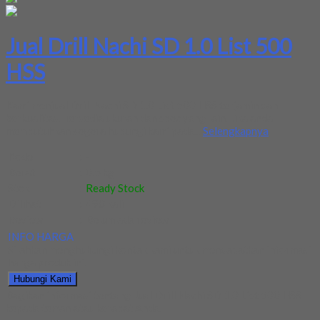
Jual Drill Nachi SD 1.0 List 500
HSS
Kami menjual Drill Nachi SD 1.0 List 500 HSS terjamin dan
berkualitas. Tersedia ukuran dan spec yang lain. Jika anda
membutuhkan segera hubungi kami pada...
Selengkapnya
Kode
:
-
Berat
:
0.5 kg
Stok
:
Ready Stock
Dilihat
:
498 kali
Review
:
Belum ada review
INFO HARGA
Silahkan menghubungi kontak kami untuk mendapatkan informasi
harga produk ini.
Hubungi Kami
Bagikan informasi tentang
Jual Drill Nachi SD 1.0 List 500 HSS
kepada teman atau kerabat Anda.