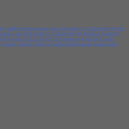
gera hubungi kami pada nomor yang tertera atau datang langsung ke
chi
,
Jual Drill Nachi murah
,
Jual Drill Nachi SD 5.5 List 500 HSS Asli
,
Terbaru
,
Jual Drill Nachi SD 5.5 List 500 HSS Terbesar
,
Jual Drill
l Drill Nachi SD 5.5 List 500 HSS Terpercaya
,
Jual Drill Nachi
r
,
Suplier Importir Terbesar
,
Suplier Nachi Murah
,
Suplier Nachi