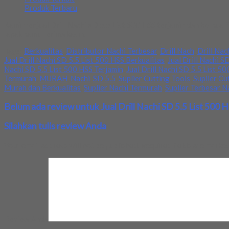
Produk Terbaru
Kami menjual Drill Nachi SD 5.5 List 500 HSS terjamin dan berkual
lapak kami. Terima kasih.
Tags:
Berkualitas
,
Distributor Nachi Terbesar
,
Drill Nach
,
Drill Nac
Jual Drill Nachi SD 5.5 List 500 HSS Berkualitas
,
Jual Drill Nachi S
Nachi SD 5.5 List 500 HSS Terjamin
,
Jual Drill Nachi SD 5.5 List 5
Termurah
,
MURAH
,
Nachi
,
SD 5.5
,
Suplier Cutting Tools
,
Suplier Cu
Murah dan Berkualitas
,
Suplier Nachi Termurah
,
Suplier Terbesar N
Belum ada review untuk Jual Drill Nachi SD 5.5 List 500 
Silahkan tulis review Anda
Your email address will not be published.
Required fields are marke
Review Anda