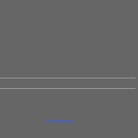
ra hubungi kami pada...
Selengkapnya