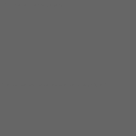
 tersedia baru dan harga yang...
 berkualitas. Tersedia ukuran dan spec yang lain....