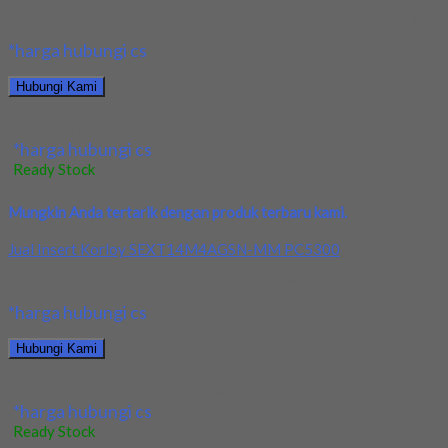
Kami menjual Insert 16IRM AG60 TT9030 – TaeguTec. Barang selau
*harga hubungi cs
Hubungi Kami
Jual Insert 16IRM AG60 TT9030 – TaeguTec
*harga hubungi cs
Ready Stock
Mungkin Anda tertarik dengan produk terbaru kami.
Jual Insert Korloy SEXT14M4AGSN-MM PC5300
Kami menjual Insert Korloy SEXT14M4AGSN-MM PC5300 terjamin dan
*harga hubungi cs
Hubungi Kami
Jual Insert Korloy SEXT14M4AGSN-MM PC5300
*harga hubungi cs
Ready Stock