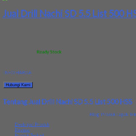
Jual Drill Nachi SD 5.5 List 500 H
Kami menjual Drill Nachi SD 5.5 List 500 HSS terjamin dan berkuali
Kode
:
-
Berat
:
0.5 kg
Stok
:
Ready Stock
Dilihat
:
751 kali
Review
:
Belum ada review
INFO HARGA
Silahkan menghubungi kontak kami untuk mendapatkan informasi ha
Hubungi Kami
Bagikan informasi tentang
Jual Drill Nachi SD 5.5 List 500 HSS
kep
Tentang Jual Drill Nachi SD 5.5 List 500 HSS
Ditambahkan pada: 8 July 2021 / Kategori:
Blog
,
Produk Lapak Tek
Deskripsi Produk
Review
Produk Terkait