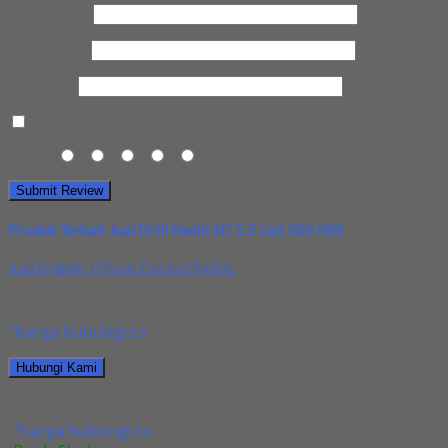
Nama Anda
*
Email Anda
*
Kota Anda
Save my name, email, and website in this browser for the next t
Rating
1
2
3
4
5
Produk Terkait Jual Drill Nachi SD 5.5 List 500 HSS
Jual Endmill JJTools Dia 6x19x60L
Kami menjual Endmill JJTools Dia 6x19x60L terjamin dan berkualitas
*harga hubungi cs
Hubungi Kami
Jual Endmill JJTools Dia 6x19x60L
*harga hubungi cs