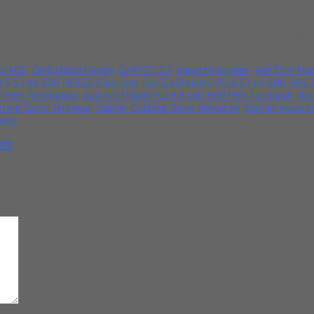
itas. Tersedia ukuran dan spec yang lain. Jika anda membutuhkan se
hi HSS
,
Drill Nachi Murah
,
Drill SD 5.5
,
Importir Suplier
,
Jual Drill Na
D 5.5 List 500 HSS Di Cikarang
,
Jual Drill Nachi SD 5.5 List 500 HSS 
00 HSS Terlengkap
,
Jual Drill Nachi SD 5.5 List 500 HSS Termurah
,
Jua
tting Tools Terbesar
,
Suplier Cutting Tools Termurah
,
Suplier Importi
achi
HSS
d
*