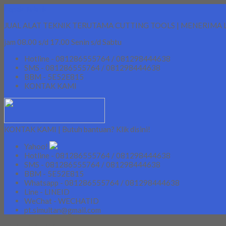
Lapak Teknik
JUAL ALAT TEKNIK TERUTAMA CUTTING TOOLS | MENERIMA 
jam 08.00 s/d 17.00 Senin s/d Sabtu
Hotline - 081286555764 / 081298444638
SMS - 081286555764 / 081298444638
BBM - 5E52E815
KONTAK KAMI
KONTAK KAMI | Butuh bantuan? Klik disini!
Yahoo!
Hotline - 081286555764 / 081298444638
SMS - 081286555764 / 081298444638
BBM - 5E52E815
Whatsapp - 081286555764 / 081298444638
Line - LINEID
WeChat - WECHATID
pt.simultan@gmail.com