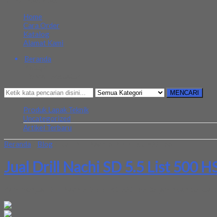
MENU NAVIGASI
Home
Cara Order
Katalog
Alamat Kami
Beranda
Kategori
Mencari Sesuatu?
MENCARI
Produk Lapak Teknik
Uncategorized
Artikel Terbaru
Beranda
»
Blog
»
Jual Drill Nachi SD 5.5 List 500 HSS
Jual Drill Nachi SD 5.5 List 500 H
Kami menjual Drill Nachi SD 5.5 List 500 HSS terjamin dan berkuali