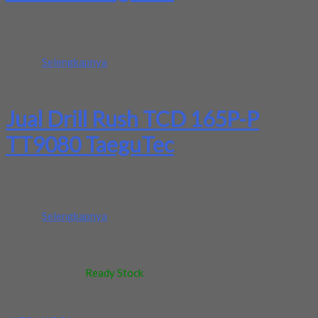
Kami menjual Drill Rush TCD 165P-P TT9080 TaeguTec.
Perusahaan kami menjual product dengan brand yang terbaik
salah satunya TaeguTec. Taegutec memiliki kualitas yang bagus
harga...
Selengkapnya
Jual Drill Rush TCD 165P-P
TT9080 TaeguTec
Kami menjual Drill Rush TCD 165P-P TT9080 TaeguTec.
Perusahaan kami menjual product dengan brand yang terbaik
salah satunya TaeguTec. Taegutec memiliki kualitas yang bagus
harga...
Selengkapnya
Kode
:
-
Berat
:
0.5 kg
Stok
:
Ready Stock
Dilihat
:
794 kali
Review
:
Belum ada review