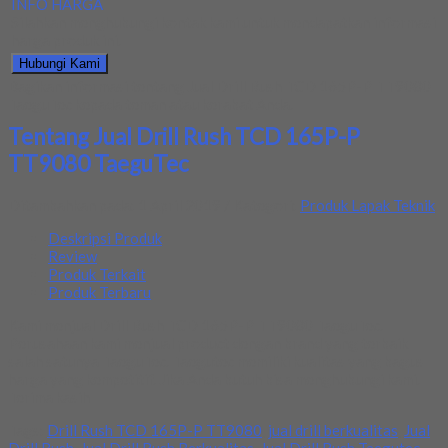
INFO HARGA
Silahkan menghubungi kontak kami untuk mendapatkan informasi
harga produk ini.
Hubungi Kami
Bagikan informasi tentang
Jual Drill Rush TCD 165P-P TT9080
TaeguTec
kepada teman atau kerabat Anda.
Tentang Jual Drill Rush TCD 165P-P
TT9080 TaeguTec
Ditambahkan pada: 1 April 2019 / Kategori:
Produk Lapak Teknik
Deskripsi Produk
Review
Produk Terkait
Produk Terbaru
Kami menjual Drill Rush TCD 165P-P TT9080 TaeguTec.
Perusahaan kami menjual product dengan brand yang terbaik
salah satunya TaeguTec. Taegutec memiliki kualitas yang bagus
harga yang kempetitif. Jika Anda butuh bisa menghubungi kami.
Terima kasih
Tags:
Drill Rush TCD 165P-P TT9080
,
jual drill berkualitas
,
Jual