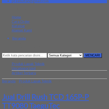
pt.simultan@gmail.com
MENU NAVIGASI
Home
Cara Order
Katalog
Alamat Kami
Beranda
Kategori
Mencari Sesuatu?
MENCARI
Produk Lapak Teknik
Uncategorized
Artikel Terbaru
Beranda
»
Produk Lapak Teknik
»
Jual Drill Rush TCD 165P-P
TT9080 TaeguTec
Jual Drill Rush TCD 165P-P
TT9080 TaeguTec