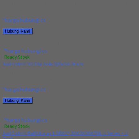
Kami menjual Mill Rush TaeguTec 6N TE90 225 W25 06 terjamin
dan berkualitas. Tersedia ukuran...
*harga hubungi cs
Hubungi Kami
Jual Mill Rush TaeguTec 6N TE90 225 W25 06
*harga hubungi cs
Ready Stock
Jual Endmill YG Dia 2x4x3(8)x50 2Flute
Kami menjual Endmill YG Dia 4×6(12)x50 2Flute terjamin dan
berkualitas. Tersedia ukuran dan spec yang...
*harga hubungi cs
Hubungi Kami
Jual Endmill YG Dia 2x4x3(8)x50 2Flute
*harga hubungi cs
Ready Stock
Jual Endmill Ball Ukuran 1.5RX1° 30X3X30X70L JJ Series – JJ
Tools