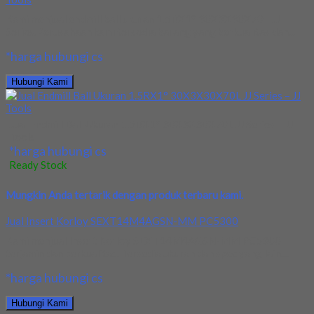
Kami menjual endmill ball ukuran 1.5RX1° 30X3X30X70L JJ
Series.Perusahaan kami tersedia barang yang berkualitas dan...
*harga hubungi cs
Hubungi Kami
Jual Endmill Ball Ukuran 1.5RX1° 30X3X30X70L JJ Series – JJ
Tools
*harga hubungi cs
Ready Stock
Mungkin Anda tertarik dengan produk terbaru kami.
Jual Insert Korloy SEXT14M4AGSN-MM PC5300
Kami menjual Insert Korloy SEXT14M4AGSN-MM PC5300
terjamin dan berkualitas. Tersedia ukuran dan spec yang lain....
*harga hubungi cs
Hubungi Kami