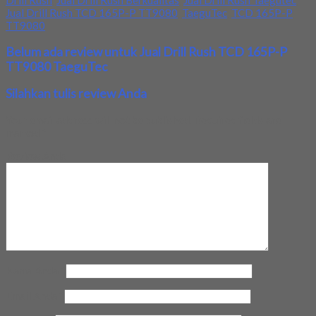
Drill Rush
,
Jual Drill Rush Berkualitas
,
Jual Drill Rush Taegutec
,
Jual Drill Rush TCD 165P-P TT9080
,
TaeguTec
,
TCD 165P-P
TT9080
Belum ada review untuk Jual Drill Rush TCD 165P-P
TT9080 TaeguTec
Silahkan tulis review Anda
Your email address will not be published.
Required fields are
marked
*
Review Anda
Nama Anda
*
Email Anda
*