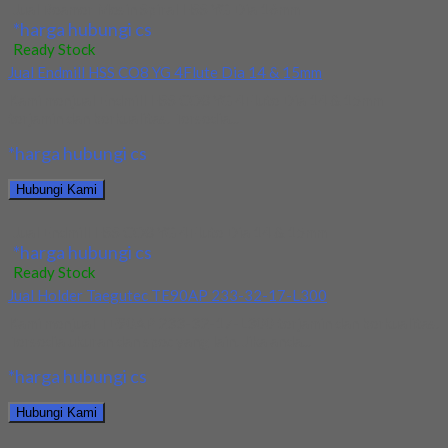
Jual Reamer Mesin Spiral HSS YG Dia 16mm
*harga hubungi cs
Ready Stock
Jual Endmill HSS CO8 YG 4Flute Dia 14 & 15mm
Kami menjual Endmill HSS CO8 YG 4Flute Dia 14 & 15mm
terjamin dan berkualitas. Tersedia...
*harga hubungi cs
Hubungi Kami
Jual Endmill HSS CO8 YG 4Flute Dia 14 & 15mm
*harga hubungi cs
Ready Stock
Jual Holder Taegutec TE90AP 233-32-17-L300
Kami menjual TE90AP 233-32-17-L300 terjamin dan berkualitas.
Tersedia ukuran dan spec yang lain. Jika anda...
*harga hubungi cs
Hubungi Kami