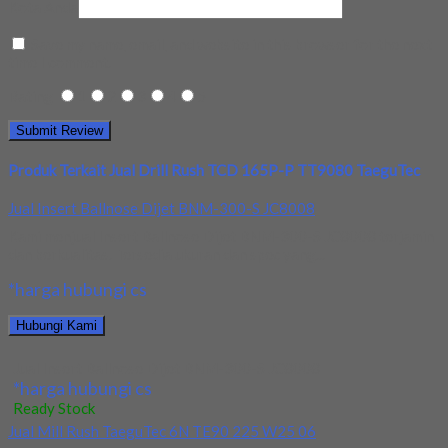
Kota Anda
Save my name, email, and website in this browser for the next
time I comment.
Rating
1
2
3
4
5
Produk Terkait Jual Drill Rush TCD 165P-P TT9080 TaeguTec
Jual Insert Ballnose Dijet BNM-300-S JC8008
Kami menjual Insert Ballnose Dijet BNM-300-S JC8008 terjamin
dan berkualitas. Tersedia ukuran dan spec yang...
*harga hubungi cs
Hubungi Kami
Jual Insert Ballnose Dijet BNM-300-S JC8008
*harga hubungi cs
Ready Stock
Jual Mill Rush TaeguTec 6N TE90 225 W25 06