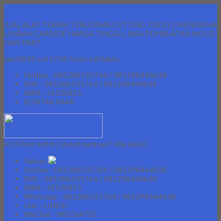
Lapak Teknik
JUAL ALAT TEKNIK TERUTAMA CUTTING TOOLS | MENERIMA
LIMBAH CARBIDE HARGA TINGGI | JASA PEMBUATAN MOLD
DAN PART
jam 08.00 s/d 17.00 Senin s/d Sabtu
Hotline - 081286555764 / 081298444638
SMS - 081286555764 / 081298444638
BBM - 5E52E815
KONTAK KAMI
KONTAK KAMI | Butuh bantuan? Klik disini!
Yahoo!
Hotline - 081286555764 / 081298444638
SMS - 081286555764 / 081298444638
BBM - 5E52E815
Whatsapp - 081286555764 / 081298444638
Line - LINEID
WeChat - WECHATID