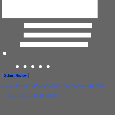
Nama Anda
*
Email Anda
*
Kota Anda
Save my name, email, and website in this browser for the next
time I comment.
Rating
1
2
3
4
5
Produk Terkait Jual End Mill Carbide Dia 3x45x8x6 2F OSG
Jual Insert Korloy TPGT 080202L
Kami menjual Insert Korloy TPGT 080202L terjamin dan
berkualitas. Tersedia ukuran dan spec yang lain....