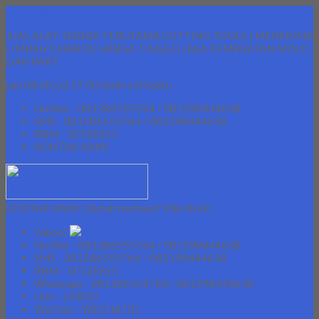
Lapak Teknik
JUAL ALAT TEKNIK TERUTAMA CUTTING TOOLS | MENERIMA
LIMBAH CARBIDE HARGA TINGGI | JASA PEMBUATAN MOLD
DAN PART
jam 08.00 s/d 17.00 Senin s/d Sabtu
Hotline - 081286555764 / 081298444638
SMS - 081286555764 / 081298444638
BBM - 5E52E815
KONTAK KAMI
KONTAK KAMI | Butuh bantuan? Klik disini!
Yahoo!
Hotline - 081286555764 / 081298444638
SMS - 081286555764 / 081298444638
BBM - 5E52E815
Whatsapp - 081286555764 / 081298444638
Line - LINEID
WeChat - WECHATID