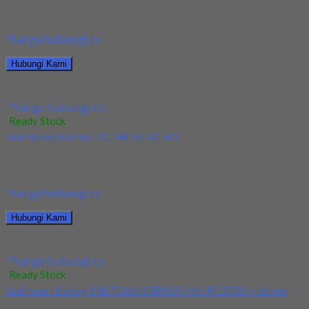
Kami menjual Insert Korloy DNMG 150408-HM PC9030
terjamin dan berkualitas. Tersedia ukuran dan spec yang...
*harga hubungi cs
Hubungi Kami
Jual Insert Korloy DNMG 150408-HM PC9030
*harga hubungi cs
Ready Stock
Jual Holder Korloy DCLNR 16-40-4D
Kami menjual Holder Korloy DCLNR 16-40-4D terjamin dan
berkualitas. Tersedia ukuran dan spec yang lain....
*harga hubungi cs
Hubungi Kami
Jual Holder Korloy DCLNR 16-40-4D
*harga hubungi cs
Ready Stock
Jual Insert Korloy XNKT060405PNSR-MM PC3700 + Holder