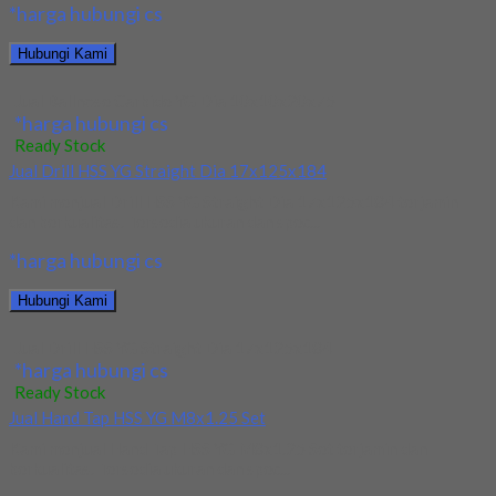
*harga hubungi cs
Hubungi Kami
Jual Ballnose Carbide YG Dia 10x10x20x75
*harga hubungi cs
Ready Stock
Jual Drill HSS YG Straight Dia 17x125x184
Kami menjual Drill HSS YG Straight Dia 17x125x184 terjamin
dan berkualitas. Tersedia ukuran dan spec...
*harga hubungi cs
Hubungi Kami
Jual Drill HSS YG Straight Dia 17x125x184
*harga hubungi cs
Ready Stock
Jual Hand Tap HSS YG M8x1.25 Set
Kami menjual Hand Tap HSS YG M8x1.25 Set terjamin dan
berkualitas. Tersedia ukuran dan spec...