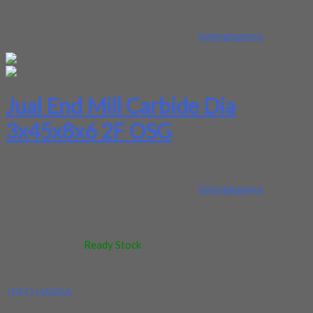
Kami menjual End Mill Carbide Dia 3x45x8x6 2F OSG terjamin
dan berkualitas. Tersedia ukuran dan spec yang lain. Jika anda
membutuhkan segera hubungi kami pada...
Selengkapnya
Jual End Mill Carbide Dia
3x45x8x6 2F OSG
Kami menjual End Mill Carbide Dia 3x45x8x6 2F OSG terjamin
dan berkualitas. Tersedia ukuran dan spec yang lain. Jika anda
membutuhkan segera hubungi kami pada...
Selengkapnya
Kode
:
-
Berat
:
0.5 kg
Stok
:
Ready Stock
Dilihat
:
401 kali
Review
:
Belum ada review
INFO HARGA
Silahkan menghubungi kontak kami untuk mendapatkan informasi