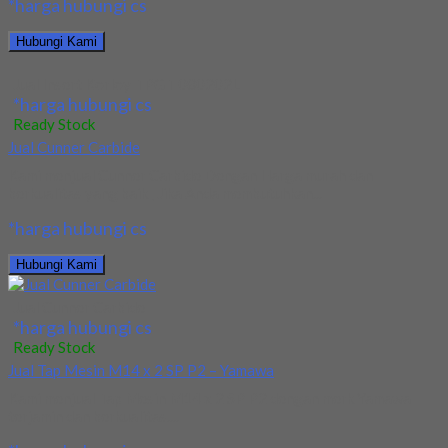
*harga hubungi cs
Hubungi Kami
Jual Insert Korloy TPGT 080202L
*harga hubungi cs
Ready Stock
Jual Cunner Carbide
Kami menjual Cunner Carbide Dengan Harga murah dan
berkualitas yang baik , Jika Anda membutuhkan...
*harga hubungi cs
Hubungi Kami
Jual Cunner Carbide
*harga hubungi cs
Ready Stock
Jual Tap Mesin M14 x 2 SP P2 – Yamawa
Kami menjual Tap Mesin M14 x 2 SP P2 dengan merk Yamawa
terjamin dan berkualitas....