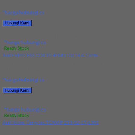
dan berkualitas. Tersedia ukuran dan...
*harga hubungi cs
Hubungi Kami
Jual Reamer Mesin Spiral HSS YG Dia 16mm
*harga hubungi cs
Ready Stock
Jual Endmill HSS CO8 YG 4Flute Dia 14 & 15mm
Kami menjual Endmill HSS CO8 YG 4Flute Dia 14 & 15mm
terjamin dan berkualitas. Tersedia...
*harga hubungi cs
Hubungi Kami
Jual Endmill HSS CO8 YG 4Flute Dia 14 & 15mm
*harga hubungi cs
Ready Stock
Jual Holder Taegutec TE90AP 233-32-17-L300
Kami menjual TE90AP 233-32-17-L300 terjamin dan berkualitas.