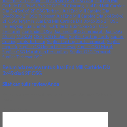
Jual End Mill Carbide Dia 3x45x8x6 2F OSG Asli
,
Jual End Mill
Carbide Dia 3x45x8x6 2F OSG Di Cikarang
,
Jual End Mill Carbide
Dia 3x45x8x6 2F OSG Terbaru
,
Jual End Mill Carbide Dia
3x45x8x6 2F OSG Terbesar
,
Jual End Mill Carbide Dia 3x45x8x6
2F OSG Terjamin
,
Jual End Mill Carbide Dia 3x45x8x6 2F OSG
Terlengkap
,
Jual End Mill Carbide Dia 3x45x8x6 2F OSG
Termurah
,
Jual EndmillOSG
,
Jual EndmillOSG Termurah
,
Jual OSG
Murah
,
MURAH
,
OSG
,
OSG Endmill
,
Suplier Cutting Tools
,
Suplier
Cutting Tools Terbesar
,
Suplier Cutting Tools Termurah
,
Suplier
Importir
,
Suplier OSG Importir Terbesar
,
Suplier OSG Murah
,
Suplier OSG Murah dan Berkualitas
,
Suplier OSG Termurah
,
Suplier Terbesar OSG
Belum ada review untuk Jual End Mill Carbide Dia
3x45x8x6 2F OSG
Silahkan tulis review Anda
Your email address will not be published.
Required fields are
marked
*
Review Anda