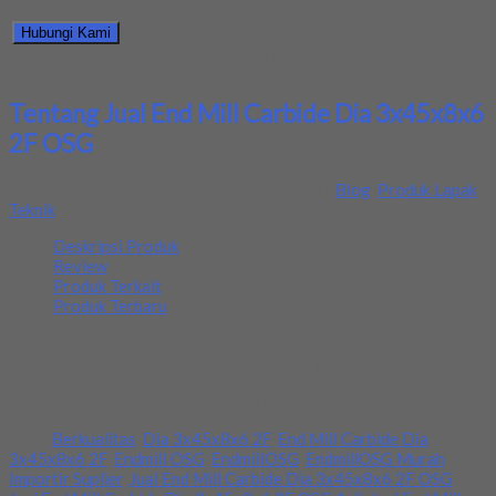
harga produk ini.
Hubungi Kami
Bagikan informasi tentang
Jual End Mill Carbide Dia 3x45x8x6
2F OSG
kepada teman atau kerabat Anda.
Tentang Jual End Mill Carbide Dia 3x45x8x6
2F OSG
Ditambahkan pada: 12 July 2021 / Kategori:
Blog
,
Produk Lapak
Teknik
Deskripsi Produk
Review
Produk Terkait
Produk Terbaru
Kami menjual End Mill Carbide Dia 3x45x8x6 2F OSG terjamin
dan berkualitas. Tersedia ukuran dan spec yang lain. Jika anda
membutuhkan segera hubungi kami pada nomor yang tertera atau
datang langsung ke lapak kami. Terima kasih.
Tags:
Berkualitas
,
Dia 3x45x8x6 2F
,
End Mill Carbide Dia
3x45x8x6 2F
,
Endmill OSG
,
EndmillOSG
,
EndmillOSG Murah
,
Importir Suplier
,
Jual End Mill Carbide Dia 3x45x8x6 2F OSG
,