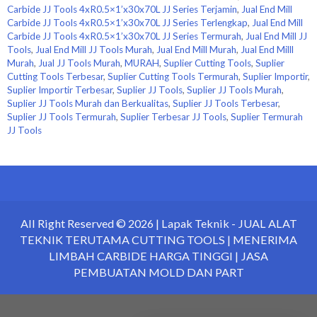
Carbide JJ Tools 4xR0.5×1’x30x70L JJ Series Terjamin
,
Jual End Mill
Carbide JJ Tools 4xR0.5×1’x30x70L JJ Series Terlengkap
,
Jual End Mill
Carbide JJ Tools 4xR0.5×1’x30x70L JJ Series Termurah
,
Jual End Mill JJ
Tools
,
Jual End Mill JJ Tools Murah
,
Jual End Mill Murah
,
Jual End Milll
Murah
,
Jual JJ Tools Murah
,
MURAH
,
Suplier Cutting Tools
,
Suplier
Cutting Tools Terbesar
,
Suplier Cutting Tools Termurah
,
Suplier Importir
,
Suplier Importir Terbesar
,
Suplier JJ Tools
,
Suplier JJ Tools Murah
,
Suplier JJ Tools Murah dan Berkualitas
,
Suplier JJ Tools Terbesar
,
Suplier JJ Tools Termurah
,
Suplier Terbesar JJ Tools
,
Suplier Termurah
JJ Tools
All Right Reserved © 2026 |
Lapak Teknik
- JUAL ALAT
TEKNIK TERUTAMA CUTTING TOOLS | MENERIMA
LIMBAH CARBIDE HARGA TINGGI | JASA
PEMBUATAN MOLD DAN PART