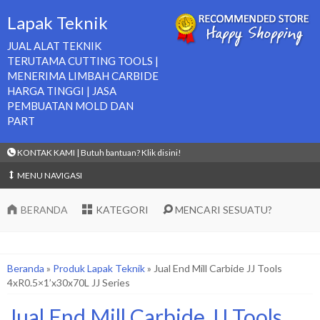
Lapak Teknik
JUAL ALAT TEKNIK
TERUTAMA CUTTING TOOLS |
MENERIMA LIMBAH CARBIDE
HARGA TINGGI | JASA
PEMBUATAN MOLD DAN
PART
KONTAK KAMI | Butuh bantuan? Klik disini!
MENU NAVIGASI
BERANDA
KATEGORI
MENCARI SESUATU?
Beranda
»
Produk Lapak Teknik
»
Jual End Mill Carbide JJ Tools
4xR0.5×1’x30x70L JJ Series
Jual End Mill Carbide JJ Tools