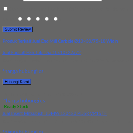
Save my name, email, and website in this browser for the next t
Rating
1
2
3
4
5
Produk Terkait Jual End Mill Carbide Ø10×30/75-10 Widin
Jual Endmill HSS Toki Dia 10x10x22x72
Kami menjual Endmill HSS Toki Dia 10x10x22x72 terjamin dan berkua
*harga hubungi cs
Hubungi Kami
Jual Endmill HSS Toki Dia 10x10x22x72
*harga hubungi cs
Ready Stock
Jual Insert Mitsubishi JDMW 120420 PDSR VP15TF
Kami menjual Insert Mitsubishi JDMW 120420 PDSR VP15TF Kualit
*harga hubungi cs