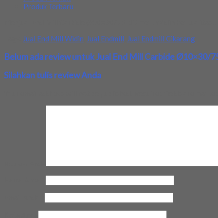
Produk Terbaru
Menjual End Mill Carbide Ø10×30/75-10 merk Widin berkualitas. J
Tags:
Jual End Mill Widin
,
Jual Endmill
,
Jual Endmill Cikarang
Belum ada review untuk Jual End Mill Carbide Ø10×30/7
Silahkan tulis review Anda
Your email address will not be published.
Required fields are marke
Review Anda
Nama Anda
*
Email Anda
*
Kota Anda