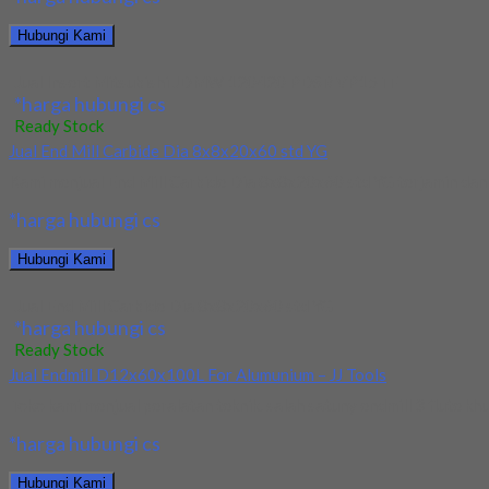
Hubungi Kami
Jual Insert Mitsubishi JDMW 120420 PDSR VP15TF
*harga hubungi cs
Ready Stock
Jual End Mill Carbide Dia 8x8x20x60 std YG
Kami menjual End Mill Carbide Dia 8x8x20x60 std YG terjamin dan b
*harga hubungi cs
Hubungi Kami
Jual End Mill Carbide Dia 8x8x20x60 std YG
*harga hubungi cs
Ready Stock
Jual Endmill D12x60x100L For Alumunium – JJ Tools
Toko kami menjual peralatan teknik. salah satuny endmill 3 flute kh
*harga hubungi cs
Hubungi Kami