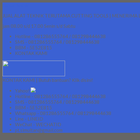
Lapak Teknik
JUAL ALAT TEKNIK TERUTAMA CUTTING TOOLS | MENERIMA 
jam 08.00 s/d 17.00 Senin s/d Sabtu
Hotline - 081286555764 / 081298444638
SMS - 081286555764 / 081298444638
BBM - 5E52E815
KONTAK KAMI
KONTAK KAMI | Butuh bantuan? Klik disini!
Yahoo!
Hotline - 081286555764 / 081298444638
SMS - 081286555764 / 081298444638
BBM - 5E52E815
Whatsapp - 081286555764 / 081298444638
Line - LINEID
WeChat - WECHATID
pt.simultan@gmail.com