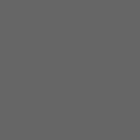
 berkualitas. Tersedia ukuran dan spec yang lain....
ualitas. Tersedia ukuran dan spec...