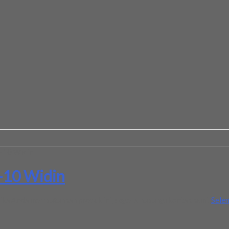
5-10 Widin
-10 Widin
ika Anda membutuhkan produk ini, segera hubungi kontak kami.
Sele