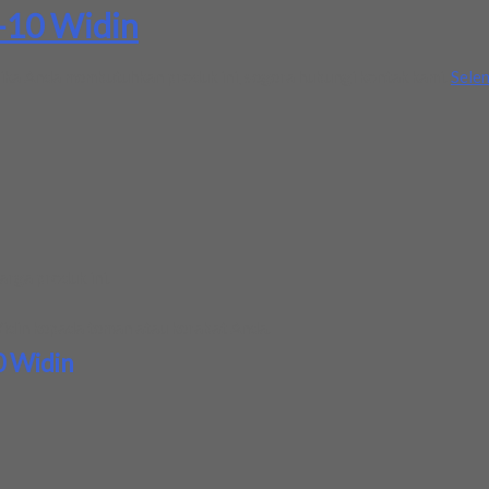
-10 Widin
ika Anda membutuhkan produk ini, segera hubungi kontak kami.
Sele
rga produk ini.
idin
kepada teman atau kerabat Anda.
0 Widin