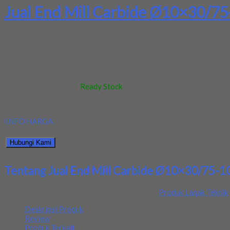
Jual End Mill Carbide Ø10×30/75
Menjual End Mill Carbide Ø10×30/75-10 merk Widin berkualitas. J
End Mill Carbide Ø10×30/75-10
Kode
:
Widin
Berat
:
0.3 kg
Stok
:
Ready Stock
Dilihat
:
882 kali
Review
:
Belum ada review
INFO HARGA
Silahkan menghubungi kontak kami untuk mendapatkan informasi ha
Hubungi Kami
Bagikan informasi tentang
Jual End Mill Carbide Ø10×30/75-10 W
Tentang Jual End Mill Carbide Ø10×30/75-1
Ditambahkan pada: 23 April 2018 / Kategori:
Produk Lapak Teknik
Deskripsi Produk
Review
Produk Terkait