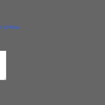
ika Anda membutuhkan produk ini, segera hubungi kontak kami.
5-10 Widin
d
*