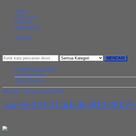
MENU NAVIGASI
Home
Cara Order
Katalog
Alamat Kami
Beranda
Kategori
Mencari Sesuatu?
MENCARI
Produk Lapak Teknik
Uncategorized
Artikel Terbaru
Beranda
»
Produk Lapak Teknik
»
Jual End Mill Carbide Ø10×30/7
Jual End Mill Carbide Ø10×30/75
Menjual End Mill Carbide Ø10×30/75-10 merk Widin berkualitas. J