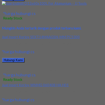
Jual Endmill D12x60x100L For Alumunium – JJ Tools
*harga hubungi cs
Ready Stock
Mungkin Anda tertarik dengan produk terbaru kami.
Jual Insert Korloy SEXT14M4AGSN-MM PC5300
Kami menjual Insert Korloy SEXT14M4AGSN-MM PC5300 terjamin dan
*harga hubungi cs
Hubungi Kami
Jual Insert Korloy SEXT14M4AGSN-MM PC5300
*harga hubungi cs
Ready Stock
Jual Insert Korloy WNMG 060408 HA H01
Kami menjual Insert Korloy WNMG 060408 HA H01 terjamin dan berk
*harga hubungi cs