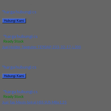
terjamin dan berkualitas. Tersedia...
*harga hubungi cs
Hubungi Kami
Jual Endmill HSS CO8 YG 4Flute Dia 14 & 15mm
*harga hubungi cs
Ready Stock
Jual Holder Taegutec TE90AP 233-32-17-L300
Kami menjual TE90AP 233-32-17-L300 terjamin dan berkualitas.
Tersedia ukuran dan spec yang lain. Jika anda...
*harga hubungi cs
Hubungi Kami
Jual Holder Taegutec TE90AP 233-32-17-L300
*harga hubungi cs
Ready Stock
Jual Tap Mesin Spiral HSS SUS M8x1.25
Kami menjual Tap Mesin Spiral HSS SUS M8x1.25 terjamin dan