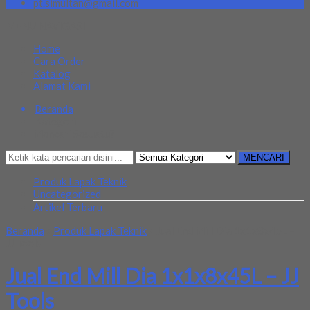
pt.simultan@gmail.com
MENU NAVIGASI
Home
Cara Order
Katalog
Alamat Kami
Beranda
Kategori
Mencari Sesuatu?
MENCARI
Produk Lapak Teknik
Uncategorized
Artikel Terbaru
Beranda
»
Produk Lapak Teknik
»
Jual End Mill Dia 1x1x8x45L –
JJ Tools
Jual End Mill Dia 1x1x8x45L – JJ
Tools