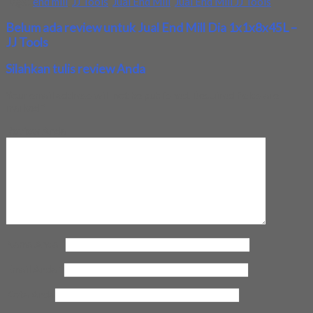
Tags:
end mill
,
JJ Tools
,
Jual End Mill
,
Jual End Mill JJ Tools
Belum ada review untuk Jual End Mill Dia 1x1x8x45L –
JJ Tools
Silahkan tulis review Anda
Your email address will not be published.
Required fields are
marked
*
Review Anda
Nama Anda
*
Email Anda
*
Kota Anda