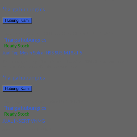
*harga hubungi cs
Hubungi Kami
Jual Insert ZCC-CT WNHU 080608PNR-GM YBG205
*harga hubungi cs
Ready Stock
Jual Tap Mesin Spiral HSS SUS M18x1.5
Kami menjual Tap Mesin Spiral HSS SUS M18x1.5 terjamin dan
berkualitas. Tersedia ukuran dan spec...
*harga hubungi cs
Hubungi Kami
Jual Tap Mesin Spiral HSS SUS M18x1.5
*harga hubungi cs
Ready Stock
JUAL INSERT VNMG
Spesifikasi: Insert VNMG