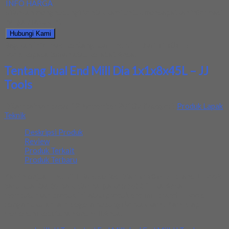
INFO HARGA
Silahkan menghubungi kontak kami untuk mendapatkan informasi
harga produk ini.
Hubungi Kami
Bagikan informasi tentang
Jual End Mill Dia 1x1x8x45L – JJ
Tools
kepada teman atau kerabat Anda.
Tentang Jual End Mill Dia 1x1x8x45L – JJ
Tools
Ditambahkan pada: 12 November 2018 / Kategori:
Produk Lapak
Teknik
Deskripsi Produk
Review
Produk Terkait
Produk Terbaru
Kami menjual End Mill Hard Series Dia 1x1x8x45L brand JJ Tools
baru, kualitas terbaik, dan harga kompetitif. Jika Anda
membutuhkan produk ini, atau produk end mill brand JJ Tools
dengan ukuran lain, segera hubungi kontak kami. Kami siap
memenuhi kebutuhan end mill Anda.