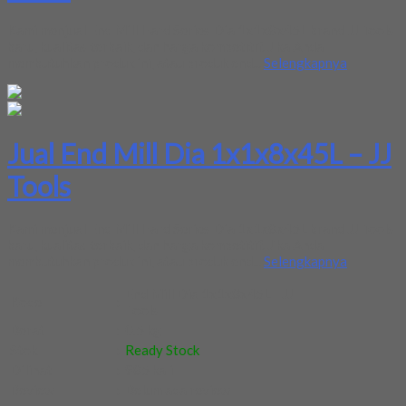
Kami menjual End Mill Hard Series Dia 1x1x8x45L brand JJ Tools
baru, kualitas terbaik, dan harga kompetitif. Jika Anda
membutuhkan produk ini, atau produk end...
Selengkapnya
Jual End Mill Dia 1x1x8x45L – JJ
Tools
Kami menjual End Mill Hard Series Dia 1x1x8x45L brand JJ Tools
baru, kualitas terbaik, dan harga kompetitif. Jika Anda
membutuhkan produk ini, atau produk end...
Selengkapnya
End Mill Dia 1x1x8x45L - JJ
Kode
:
Tools
Berat
:
0.5 kg
Stok
:
Ready Stock
Dilihat
:
985 kali
Review
:
Belum ada review