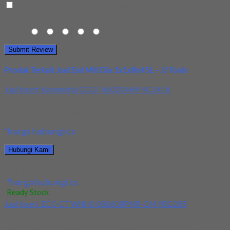
Save my name, email, and website in this browser for the next
time I comment.
Rating
1
2
3
4
5
Produk Terkait Jual End Mill Dia 1x1x8x45L – JJ Tools
Jual Insert Kennmetal CCGT 060204HP KC5410
Kami menjual Insert Kennametal CCGT 060204HP KC5410
terjamin dan berkualitas. Tersedia ukuran dan spec yang...
*harga hubungi cs
Hubungi Kami
Jual Insert Kennmetal CCGT 060204HP KC5410
*harga hubungi cs
Ready Stock
Jual Insert ZCC-CT WNHU 080608PNR-GM YBG205
Kami menjual Insert ZCC-CT WNHU 080608PNR-GM YBG205
terjamin dan berkualitas. Tersedia ukuran dan spec yang...