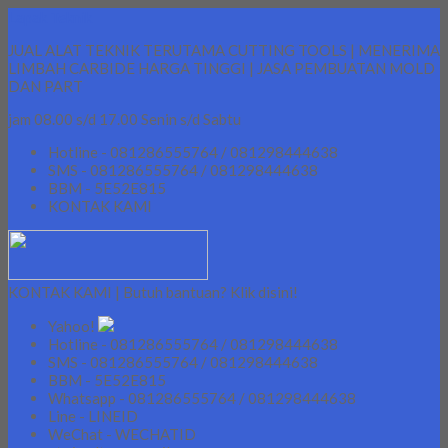
Lapak Teknik
JUAL ALAT TEKNIK TERUTAMA CUTTING TOOLS | MENERIMA
LIMBAH CARBIDE HARGA TINGGI | JASA PEMBUATAN MOLD
DAN PART
jam 08.00 s/d 17.00 Senin s/d Sabtu
Hotline - 081286555764 / 081298444638
SMS - 081286555764 / 081298444638
BBM - 5E52E815
KONTAK KAMI
KONTAK KAMI | Butuh bantuan? Klik disini!
Yahoo!
Hotline - 081286555764 / 081298444638
SMS - 081286555764 / 081298444638
BBM - 5E52E815
Whatsapp - 081286555764 / 081298444638
Line - LINEID
WeChat - WECHATID