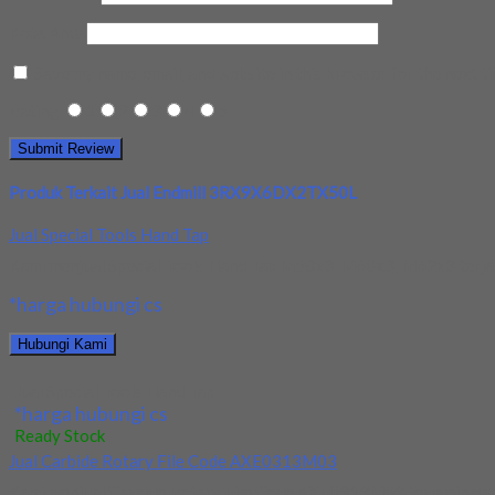
Kota Anda
Save my name, email, and website in this browser for the next t
Rating
1
2
3
4
5
Produk Terkait Jual Endmill 3RX9X6DX2TX50L
Jual Special Tools Hand Tap
Kami menjual Special Tools Hand Tap M58x3, M60x3, M62x3 terjamin
*harga hubungi cs
Hubungi Kami
Jual Special Tools Hand Tap
*harga hubungi cs
Ready Stock
Jual Carbide Rotary File Code AXE0313M03
Kami menjual Carbide Rotary File Code AXE0313M03 terjamin dan b