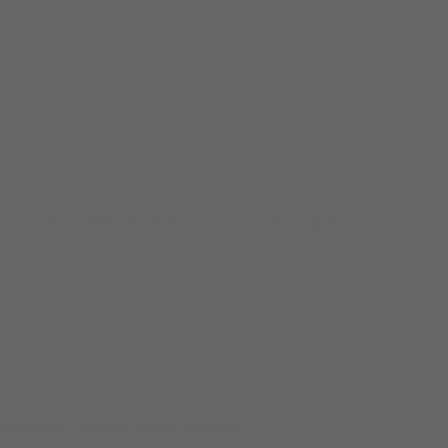
 berkualitas. Tersedia ukuran dan spec yang lain....
ualitas. Tersedia ukuran dan spec...