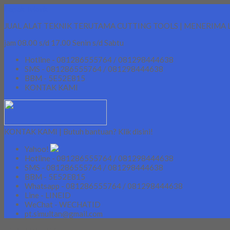
Lapak Teknik
JUAL ALAT TEKNIK TERUTAMA CUTTING TOOLS | MENERIMA 
jam 08.00 s/d 17.00 Senin s/d Sabtu
Hotline - 081286555764 / 081298444638
SMS - 081286555764 / 081298444638
BBM - 5E52E815
KONTAK KAMI
KONTAK KAMI | Butuh bantuan? Klik disini!
Yahoo!
Hotline - 081286555764 / 081298444638
SMS - 081286555764 / 081298444638
BBM - 5E52E815
Whatsapp - 081286555764 / 081298444638
Line - LINEID
WeChat - WECHATID
pt.simultan@gmail.com