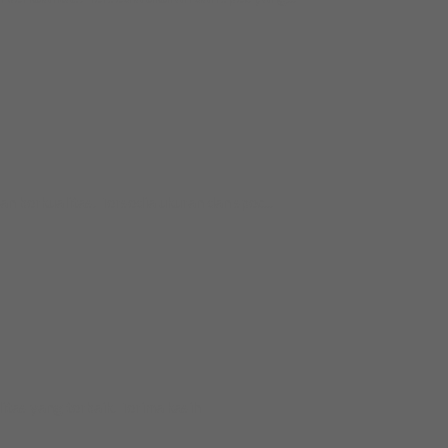
 berkualitas. Tersedia ukuran dan spec...
tas yang terbaik. Terima kasih