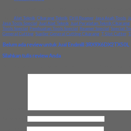
Toko kami menjual berbagai macam merk dengan harga dan kualitas 
Tags:
Alat Teknik
,
Cikarang Teknik
,
Drill Reamer
,
Jasa Asah Tools
,
J
Jasa Tools Special
,
Jual Alat Teknik
,
Jual Peralatan Teknik Cikarang
Tools Special
,
Pembuatan Tools Special
,
Reamer Special
,
Special T
General Cutting
,
Suplier General Cutting Cikarang
,
T Slot Cutter
,
T
Belum ada review untuk Jual Endmill 3RX9X6DX2TX50L
Silahkan tulis review Anda
Your email address will not be published.
Required fields are marke
Review Anda
Nama Anda
*
Email Anda
*