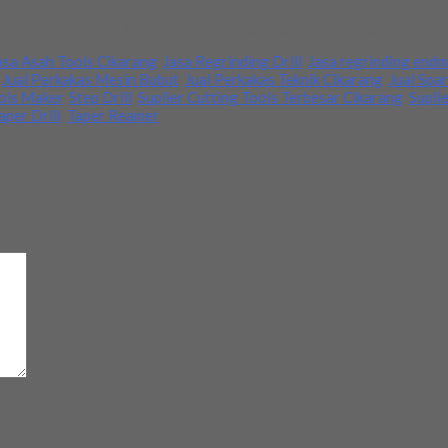
yang terbaik. Jika Anda butuh bisa langsung menghubungi kami. Ter
asa Asah Tools Cikarang
,
Jasa Regrinding Drill
,
Jasa regrinding endmi
,
Jual Perkakas Mesin Bubut
,
Jual Perkakas Teknik Cikarang
,
Jual Spa
ools Maker
,
Step Drill
,
Suplier Cutting Tools Terbesar Cikarang
,
Supli
aper Drill
,
Taper Reamer
d
*