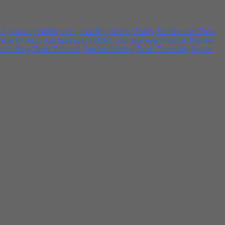
ima kasih
ll
,
Jasa regrinding taps
,
Jasa Regrinding Tools
,
Jasa Special Tools
,
repart Mesin
,
Jual Sparepart Mobil
,
Jual Sparepart Motor
,
Making
er Cutting Tools Terkenal
,
Suplier Cutting Tools Termurah
,
Suplier