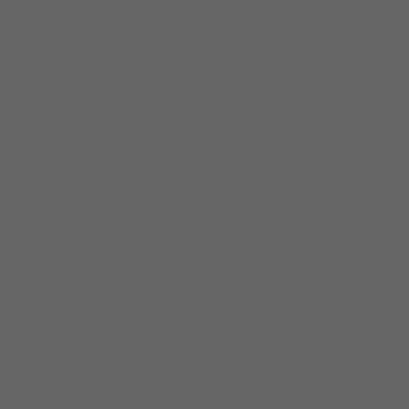
yang terbaik. Jika Anda butuh bisa langsung menghubungi kami. Ter
rga produk ini.
 teman atau kerabat Anda.