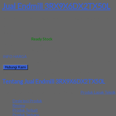
Jual Endmill 3RX9X6DX2TX50L
Toko kami menjual berbagai macam merk dengan harga dan kualitas 
Kode
:
-
Berat
:
0.5 kg
Stok
:
Ready Stock
Dilihat
:
812 kali
Review
:
Belum ada review
INFO HARGA
Silahkan menghubungi kontak kami untuk mendapatkan informasi ha
Hubungi Kami
Bagikan informasi tentang
Jual Endmill 3RX9X6DX2TX50L
kepada
Tentang Jual Endmill 3RX9X6DX2TX50L
Ditambahkan pada: 4 March 2020 / Kategori:
Produk Lapak Teknik
Deskripsi Produk
Review
Produk Terkait
Produk Terbaru