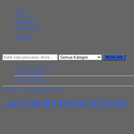
MENU NAVIGASI
Home
Cara Order
Katalog
Alamat Kami
Beranda
Kategori
Mencari Sesuatu?
MENCARI
Produk Lapak Teknik
Uncategorized
Artikel Terbaru
Beranda
»
Produk Lapak Teknik
»
Jual Endmill 3RX9X6DX2TX50L
Jual Endmill 3RX9X6DX2TX50L
Toko kami menjual berbagai macam merk dengan harga dan kualitas 