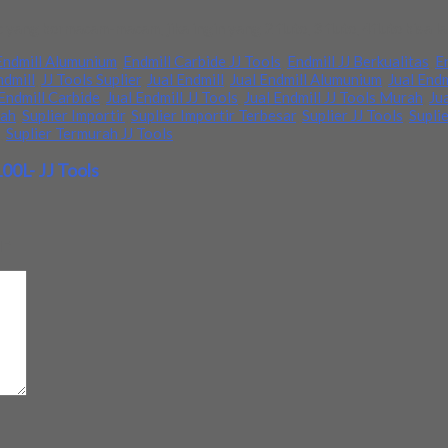
yang bermacam-macam, jika ingin yang 2 flute, 3 flute, 4flute bisa 
Endmill Alumunium
,
Endmill Carbide JJ Tools
,
Endmill JJ Berkualitas
,
En
ndmill
,
JJ Tools Suplier
,
Jual Endmill
,
Jual Endmill Alumunium
,
Jual End
 Endmill Carbide
,
Jual Endmill JJ Tools
,
Jual Endmill JJ Tools Murah
,
Ju
rah
,
Suplier Importir
,
Suplier Importir Terbesar
,
Suplier JJ Tools
,
Supli
,
Suplier Termurah JJ Tools
00L- JJ Tools
d
*