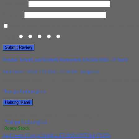
Email Anda
*
Kota Anda
Save my name, email, and website in this browser for the next t
Rating
1
2
3
4
5
Produk Terkait Jual Endmill Alumunium 10x50x100L- JJ Tools
Jual Insert TPGX 110304 L CT3000- TaeguTec
Kami menjual Insert TPGX 110304 L CT3000 Merk TaeguTec. Barang
*harga hubungi cs
Hubungi Kami
Jual Insert TPGX 110304 L CT3000- TaeguTec
*harga hubungi cs
Ready Stock
Jual Insert Hitachi Moldino EPNW0603TN-8 CY250