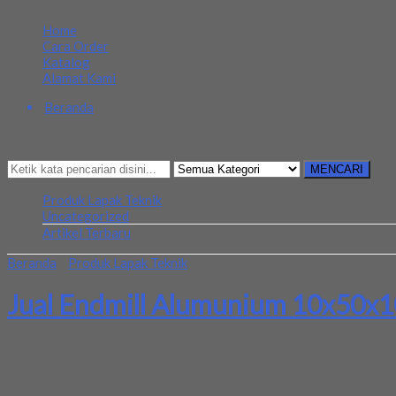
MENU NAVIGASI
Home
Cara Order
Katalog
Alamat Kami
Beranda
Kategori
Mencari Sesuatu?
MENCARI
Produk Lapak Teknik
Uncategorized
Artikel Terbaru
Beranda
»
Produk Lapak Teknik
»
Jual Endmill Alumunium 10x50x10
Jual Endmill Alumunium 10x50x10
Toko kami menjual endmill untuk alumunium dengan ukuran dan spec 