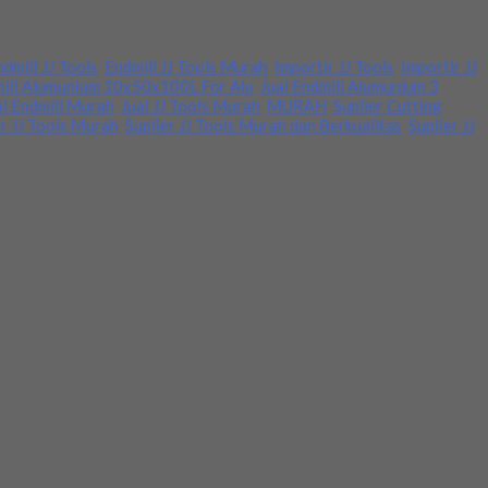
langsung menghubungi kami. Terima kasih
dmill JJ Tools
,
Endmill JJ Tools Murah
,
Importir JJ Tools
,
Importir JJ
mill Alumunium 10x50x100L For Alu
,
Jual Endmill Alumunium 3
al Endmill Murah
,
Jual JJ Tools Murah
,
MURAH
,
Suplier Cutting
er JJ Tools Murah
,
Suplier JJ Tools Murah dan Berkualitas
,
Suplier JJ