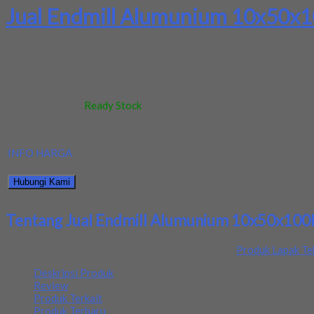
Jual Endmill Alumunium 10x50x10
Toko kami menjual endmill untuk alumunium dengan ukuran dan spec 
Kode
:
-
Berat
:
0.5 kg
Stok
:
Ready Stock
Dilihat
:
746 kali
Review
:
Belum ada review
INFO HARGA
Silahkan menghubungi kontak kami untuk mendapatkan informasi ha
Hubungi Kami
Bagikan informasi tentang
Jual Endmill Alumunium 10x50x100L- JJ
Tentang Jual Endmill Alumunium 10x50x100L
Ditambahkan pada: 13 February 2020 / Kategori:
Produk Lapak Te
Deskripsi Produk
Review
Produk Terkait
Produk Terbaru