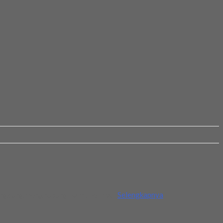
langsung menghubungi kami. Terima...
Selengkapnya