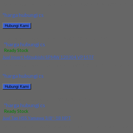
Kami menjual Insert Hitachi Moldino EPNW0603TN-8 CY250 terjamin
*harga hubungi cs
Hubungi Kami
Jual Insert Hitachi Moldino EPNW0603TN-8 CY250
*harga hubungi cs
Ready Stock
Jual Insert Mitsubishi SPMW 120304 VP15TF
Kami menjual Insert Mitsubishi SPMW 120304 VP15TF terjamin dan 
*harga hubungi cs
Hubungi Kami
Jual Insert Mitsubishi SPMW 120304 VP15TF
*harga hubungi cs
Ready Stock
Jual Tap HSS Yamawa 3/8″-18 NPT
Kami menjual Tap HSS Yamawa 3/8″-18 NPT terjamin dan berkualitas