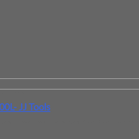
0L- JJ Tools
0L- JJ Tools
yang bermacam-macam, jika ingin yang 2 flute, 3 flute, 4flute bisa 