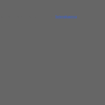
langsung menghubungi kami. Terima...
Selengkapnya