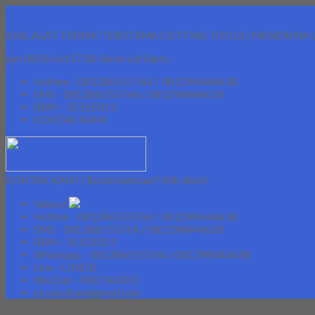
Lapak Teknik
JUAL ALAT TEKNIK TERUTAMA CUTTING TOOLS | MENERIMA 
jam 08.00 s/d 17.00 Senin s/d Sabtu
Hotline - 081286555764 / 081298444638
SMS - 081286555764 / 081298444638
BBM - 5E52E815
KONTAK KAMI
KONTAK KAMI | Butuh bantuan? Klik disini!
Yahoo!
Hotline - 081286555764 / 081298444638
SMS - 081286555764 / 081298444638
BBM - 5E52E815
Whatsapp - 081286555764 / 081298444638
Line - LINEID
WeChat - WECHATID
pt.simultan@gmail.com