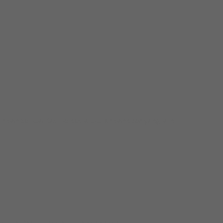
 berkualitas. Tersedia ukuran dan spec yang lain....
ualitas. Tersedia ukuran dan spec...