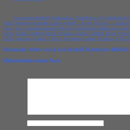
Toko kami menjual endmill untuk alumunium dengan ukuran dan spec 
Tags:
Alumunium Endmill
,
Berkualitas
,
Distributor JJ Tools Murah
,
Tools Terbesar
,
Importir Suplier
,
Insert JJ Tools
,
JJ Tools
,
JJ Tools E
Flute
,
Jual Endmill Alumunium Murah
,
Jual Endmill Berkualitas
,
Jual
Tools
,
Suplier Cutting Tools Terbesar
,
Suplier Cutting Tools Termu
Tools Terbesar
,
Suplier JJ Tools Termurah
,
Suplier Terbesar JJ Tools
Belum ada review untuk Jual Endmill Alumunium 10x50x1
Silahkan tulis review Anda
Your email address will not be published.
Required fields are marke
Review Anda
Nama Anda
*