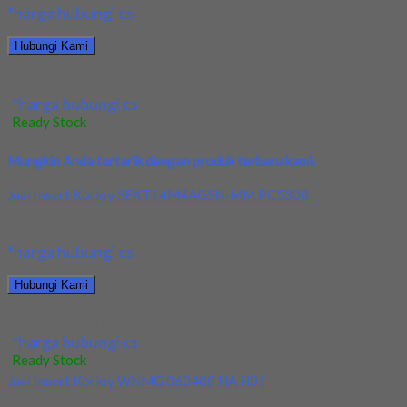
*harga hubungi cs
Hubungi Kami
Jual Tap HSS Yamawa 3/8″-18 NPT
*harga hubungi cs
Ready Stock
Mungkin Anda tertarik dengan produk terbaru kami.
Jual Insert Korloy SEXT14M4AGSN-MM PC5300
Kami menjual Insert Korloy SEXT14M4AGSN-MM PC5300 terjamin dan
*harga hubungi cs
Hubungi Kami
Jual Insert Korloy SEXT14M4AGSN-MM PC5300
*harga hubungi cs
Ready Stock
Jual Insert Korloy WNMG 060408 HA H01
Kami menjual Insert Korloy WNMG 060408 HA H01 terjamin dan berk