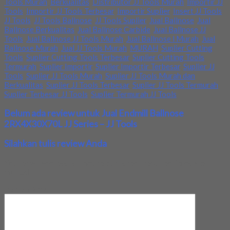
Tools Murah
,
Berkualitas
,
Distributor JJ Tools Murah
,
Importir JJ
Tools
,
Importir JJ Tools Terbesar
,
Importir Suplier
,
Insert JJ Tools
,
JJ Tools
,
JJ Tools Ballnose
,
JJ Tools Suplier
,
Jual Ballnose
,
Jual
Ballnose Berkualitas
,
Jual Ballnose Carbide
,
Jual Ballnose JJ
Tools
,
Jual Ballnose JJ Tools Murah
,
Jual Ballnose l Murah
,
Jual
Ballnose Murah
,
Jual JJ Tools Murah
,
MURAH
,
Suplier Cutting
Tools
,
Suplier Cutting Tools Terbesar
,
Suplier Cutting Tools
Termurah
,
Suplier Importir
,
Suplier Importir Terbesar
,
Suplier JJ
Tools
,
Suplier JJ Tools Murah
,
Suplier JJ Tools Murah dan
Berkualitas
,
Suplier JJ Tools Terbesar
,
Suplier JJ Tools Termurah
,
Suplier Terbesar JJ Tools
,
Suplier Termurah JJ Tools
Belum ada review untuk Jual Endmill Ballnose
2RX4X30X70L JJ Series – JJ Tools
Silahkan tulis review Anda
Your email address will not be published.
Required fields are
marked
*
Review Anda