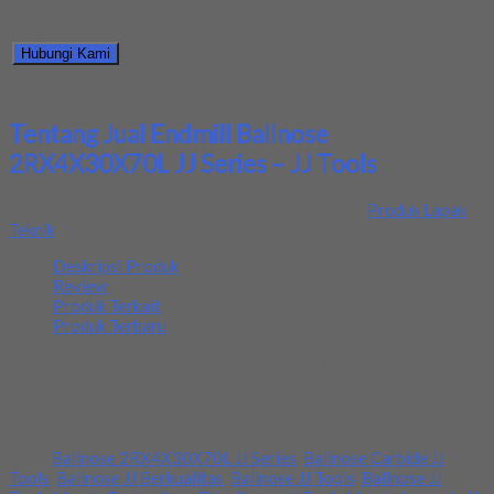
Silahkan menghubungi kontak kami untuk mendapatkan informasi
harga produk ini.
Hubungi Kami
Bagikan informasi tentang
Jual Endmill Ballnose 2RX4X30X70L
JJ Series – JJ Tools
kepada teman atau kerabat Anda.
Tentang Jual Endmill Ballnose
2RX4X30X70L JJ Series – JJ Tools
Ditambahkan pada: 16 October 2019 / Kategori:
Produk Lapak
Teknik
Deskripsi Produk
Review
Produk Terkait
Produk Terbaru
Kami menjual Berbagai macam ballnose dengan semua ukuran
seperti contoh Ballnose 2RX4X30X70L JJ Series memiliki
kualitas dan harga yang cocok dengan kemampuan Anda. Bisa
hubungi kami untuk informasi yang lebih jelasnya. Terimakasih
Tags:
Ballnose 2RX4X30X70L JJ Series
,
Ballnose Carbide JJ
Tools
,
Ballnose JJ Berkualitas
,
Ballnose JJ Tools
,
Ballnose JJ