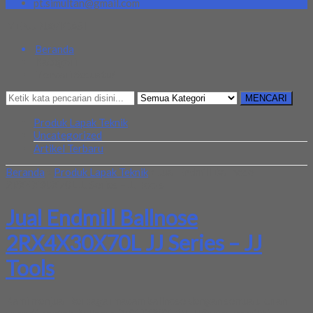
pt.simultan@gmail.com
MENU NAVIGASI
Beranda
Kategori
Mencari Sesuatu?
MENCARI
Produk Lapak Teknik
Uncategorized
Artikel Terbaru
Beranda
»
Produk Lapak Teknik
»
Jual Endmill Ballnose
2RX4X30X70L JJ Series – JJ Tools
Jual Endmill Ballnose
2RX4X30X70L JJ Series – JJ
Tools
Kami menjual Berbagai macam ballnose dengan semua ukuran