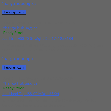
*harga hubungi cs
Hubungi Kami
Jual Ballnose Carbide YG Dia 10x10x20x75
*harga hubungi cs
Ready Stock
Jual Drill HSS YG Straight Dia 17x125x184
Kami menjual Drill HSS YG Straight Dia 17x125x184 terjamin
dan berkualitas. Tersedia ukuran dan spec...
*harga hubungi cs
Hubungi Kami
Jual Drill HSS YG Straight Dia 17x125x184
*harga hubungi cs
Ready Stock
Jual Hand Tap HSS YG M8x1.25 Set
Kami menjual Hand Tap HSS YG M8x1.25 Set terjamin dan
berkualitas. Tersedia ukuran dan spec...