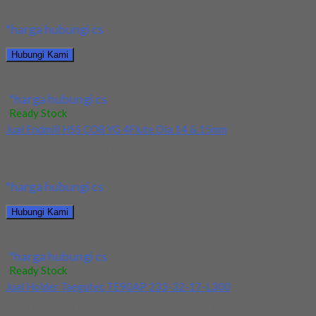
dan berkualitas. Tersedia ukuran dan...
*harga hubungi cs
Hubungi Kami
Jual Reamer Mesin Spiral HSS YG Dia 16mm
*harga hubungi cs
Ready Stock
Jual Endmill HSS CO8 YG 4Flute Dia 14 & 15mm
Kami menjual Endmill HSS CO8 YG 4Flute Dia 14 & 15mm
terjamin dan berkualitas. Tersedia...
*harga hubungi cs
Hubungi Kami
Jual Endmill HSS CO8 YG 4Flute Dia 14 & 15mm
*harga hubungi cs
Ready Stock
Jual Holder Taegutec TE90AP 233-32-17-L300
Kami menjual TE90AP 233-32-17-L300 terjamin dan berkualitas.