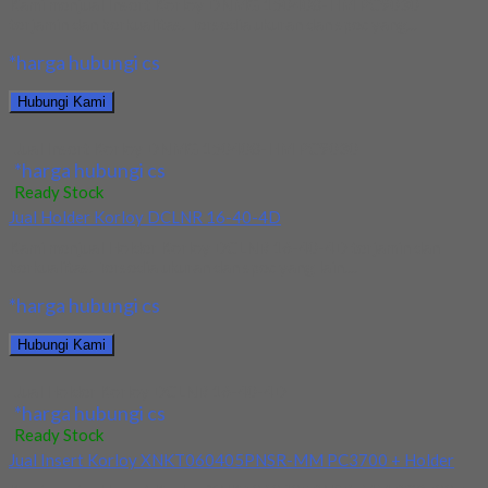
Kami menjual Insert Korloy DNMG 150408-HM PC9030
terjamin dan berkualitas. Tersedia ukuran dan spec yang...
*harga hubungi cs
Hubungi Kami
Jual Insert Korloy DNMG 150408-HM PC9030
*harga hubungi cs
Ready Stock
Jual Holder Korloy DCLNR 16-40-4D
Kami menjual Holder Korloy DCLNR 16-40-4D terjamin dan
berkualitas. Tersedia ukuran dan spec yang lain....
*harga hubungi cs
Hubungi Kami
Jual Holder Korloy DCLNR 16-40-4D
*harga hubungi cs
Ready Stock
Jual Insert Korloy XNKT060405PNSR-MM PC3700 + Holder