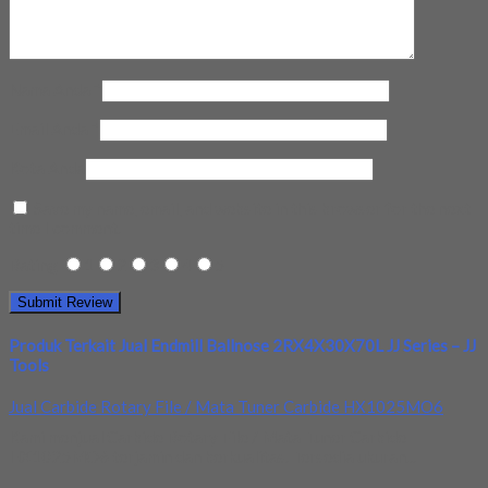
Nama Anda
*
Email Anda
*
Kota Anda
Save my name, email, and website in this browser for the next
time I comment.
Rating
1
2
3
4
5
Produk Terkait Jual Endmill Ballnose 2RX4X30X70L JJ Series – JJ
Tools
Jual Carbide Rotary File / Mata Tuner Carbide HX1025MO6
Kami menjual Carbide Rotary File / Mata Tuner Carbide
HX1025MO6 terjamin dan berkualitas. Tersedia ukuran...