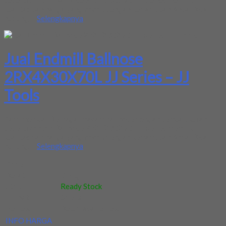
seperti contoh Ballnose 2RX4X30X70L JJ Series memiliki
kualitas dan harga yang cocok dengan kemampuan Anda. Bisa
hubungi...
Selengkapnya
Jual Endmill Ballnose
2RX4X30X70L JJ Series – JJ
Tools
Kami menjual Berbagai macam ballnose dengan semua ukuran
seperti contoh Ballnose 2RX4X30X70L JJ Series memiliki
kualitas dan harga yang cocok dengan kemampuan Anda. Bisa
hubungi...
Selengkapnya
Kode
:
-
Berat
:
0.5 kg
Stok
:
Ready Stock
Dilihat
:
815 kali
Review
:
Belum ada review
INFO HARGA