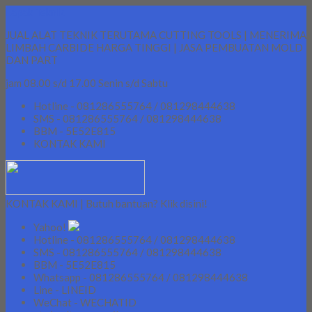
Lapak Teknik
JUAL ALAT TEKNIK TERUTAMA CUTTING TOOLS | MENERIMA
LIMBAH CARBIDE HARGA TINGGI | JASA PEMBUATAN MOLD
DAN PART
jam 08.00 s/d 17.00 Senin s/d Sabtu
Hotline - 081286555764 / 081298444638
SMS - 081286555764 / 081298444638
BBM - 5E52E815
KONTAK KAMI
KONTAK KAMI | Butuh bantuan? Klik disini!
Yahoo!
Hotline - 081286555764 / 081298444638
SMS - 081286555764 / 081298444638
BBM - 5E52E815
Whatsapp - 081286555764 / 081298444638
Line - LINEID
WeChat - WECHATID