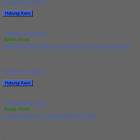
*harga hubungi cs
Hubungi Kami
Jual Carbide Rotary File / Mata Tuner Carbide HX1025MO6
*harga hubungi cs
Ready Stock
Jual CHAIN SENG Angle Dovetail 60° ATT Series AAT60-040
Kami menjual CHAIN SENG Angle Dovetail 60° ATT Series
AAT60-040 terjamin dan berkualitas. Tersedia ukuran...
*harga hubungi cs
Hubungi Kami
Jual CHAIN SENG Angle Dovetail 60° ATT Series AAT60-040
*harga hubungi cs
Ready Stock
Jual Mata Bor SD 11.5 List 500 HSS TF12015
Kami menjual Mata Bor SD 11.5 List 500 HSS TF12015 dengan
merk Mata Bor terjamin...