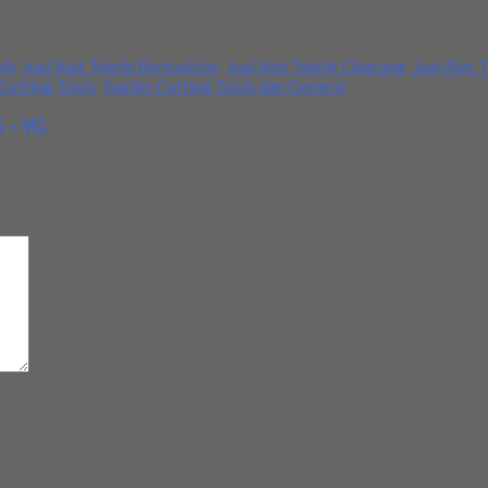
rbide D10x25x75-YG dan menjual berbagai ukuran lainnya. segera hu
nik
,
Jual Alat Teknik Berkualitas
,
Jual Alat Teknik Cikarang
,
Jual Alat 
 Cutting Tools
,
Suplier Cutting Tools dan General
5 – YG
d
*