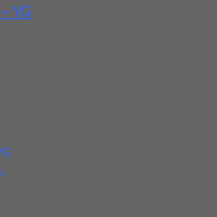
 – YG
arbide D10x25x75-YG dan menjual berbagai ukuran lainnya. segera hu
rga produk ini.
kepada teman atau kerabat Anda.
YG
ik