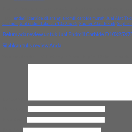
Kami jual berbagai macam produk salah satunya menjual endmill ca
Tags:
endmill carbide cikarang
,
endmill carbide murah
,
Jual Alat Tek
Carbide
,
Jual endmill ukuran 10x25x75
,
Suplier Alat Teknik
,
Suplier
Belum ada review untuk Jual Endmill Carbide D10X25X7
Silahkan tulis review Anda
Your email address will not be published.
Required fields are marke
Review Anda
Nama Anda
*
Email Anda
*
Kota Anda