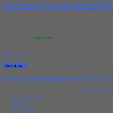
Jual Endmill Carbide D10X25X75
Kami jual berbagai macam produk salah satunya menjual endmill c
Kode
:
-
Berat
:
0.5 kg
Stok
:
Ready Stock
Dilihat
:
461 kali
Review
:
Belum ada review
INFO HARGA
Silahkan menghubungi kontak kami untuk mendapatkan informasi ha
Hubungi Kami
Bagikan informasi tentang
Jual Endmill Carbide D10X25X75 – YG
Tentang Jual Endmill Carbide D10X25X75 – 
Ditambahkan pada: 26 August 2020 / Kategori:
Produk Lapak Tekn
Deskripsi Produk
Review
Produk Terkait
Produk Terbaru