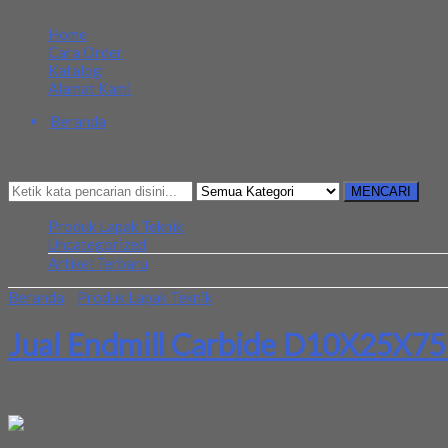
MENU NAVIGASI
Home
Cara Order
Katalog
Alamat Kami
Beranda
Kategori
Mencari Sesuatu?
MENCARI
Produk Lapak Teknik
Uncategorized
Artikel Terbaru
Beranda
»
Produk Lapak Teknik
»
Jual Endmill Carbide D10X25X75
Jual Endmill Carbide D10X25X75
Kami jual berbagai macam produk salah satunya menjual endmill c