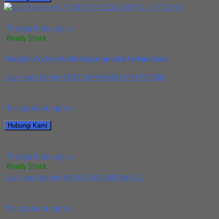
Jual Ballnose 0.75RX1°30’X1.5X30X70L – JJ TOOLS
*harga hubungi cs
Ready Stock
Mungkin Anda tertarik dengan produk terbaru kami.
Jual Insert Korloy SEXT14M4AGSN-MM PC5300
Kami menjual Insert Korloy SEXT14M4AGSN-MM PC5300 terjamin dan
*harga hubungi cs
Hubungi Kami
Jual Insert Korloy SEXT14M4AGSN-MM PC5300
*harga hubungi cs
Ready Stock
Jual Insert Korloy WNMG 060408 HA H01
Kami menjual Insert Korloy WNMG 060408 HA H01 terjamin dan berk
*harga hubungi cs