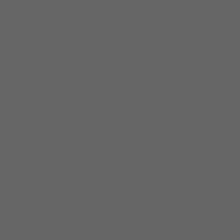
 berkualitas. Tersedia ukuran dan spec yang lain....
ualitas. Tersedia ukuran dan spec...