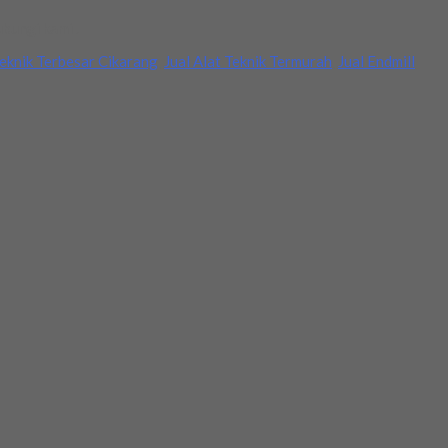
bungi kami .
Teknik Terbesar Cikarang
,
Jual Alat Teknik Termurah
,
Jual Endmill