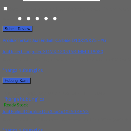
Save my name, email, and website in this browser for the next t
Rating
1
2
3
4
5
Produk Terkait Jual Endmill Carbide D10X25X75 – YG
Jual Insert TaeguTec XDMX 130515R-MM TT9080
Kami menjual Insert TaeguTec XDMX 130515R-MM TT9080 terjamin 
*harga hubungi cs
Hubungi Kami
Jual Insert TaeguTec XDMX 130515R-MM TT9080
*harga hubungi cs
Ready Stock
Jual Endmill Carbide Dia 3.5x4x10x50 4F YG
Kami menjual Endmill Carbide Dia 3.5x4x10x50 4F YG terjamin dan b
*harga hubungi cs