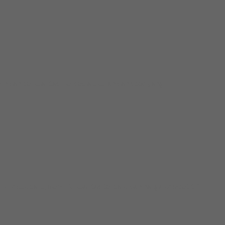
an berkualitas. Tersedia ukuran dan spec yang...
duk baru, memiliki kualitas terbaik, dan harga kompetitif....