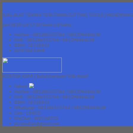
Lapak Teknik
JUAL ALAT TEKNIK TERUTAMA CUTTING TOOLS | MENERIMA 
jam 08.00 s/d 17.00 Senin s/d Sabtu
Hotline - 081286555764 / 081298444638
SMS - 081286555764 / 081298444638
BBM - 5E52E815
KONTAK KAMI
KONTAK KAMI | Butuh bantuan? Klik disini!
Yahoo!
Hotline - 081286555764 / 081298444638
SMS - 081286555764 / 081298444638
BBM - 5E52E815
Whatsapp - 081286555764 / 081298444638
Line - LINEID
WeChat - WECHATID
pt.simultan@gmail.com