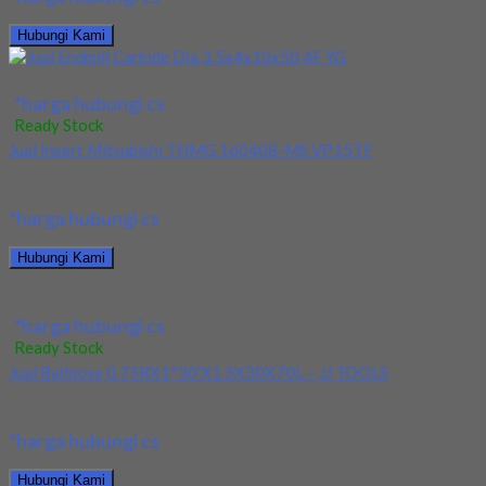
Hubungi Kami
Jual Endmill Carbide Dia 3.5x4x10x50 4F YG
*harga hubungi cs
Ready Stock
Jual Insert Mitsubishi TNMG 160408-MS VP15TF
Kami menjual Insert Mitsubishi TNMG 160408-MS VP15TF terjamin d
*harga hubungi cs
Hubungi Kami
Jual Insert Mitsubishi TNMG 160408-MS VP15TF
*harga hubungi cs
Ready Stock
Jual Ballnose 0.75RX1°30’X1.5X30X70L – JJ TOOLS
Kami menjual Ballnose 0.75RX1°30’X1.5X30X70L brand JJ TOOLS. Pro
*harga hubungi cs
Hubungi Kami