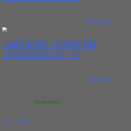
Kami menjual Endmill Carbide Dia 25X20X45X121 – YJ , Dengan
harga yang murah dan berkualitas yang baik , Jika Anda
membutuhkan dengan ukuran lainnya bisa...
Selengkapnya
Jual Endmill Carbide Dia
25X20X45X121 – YJ
Kami menjual Endmill Carbide Dia 25X20X45X121 – YJ , Dengan
harga yang murah dan berkualitas yang baik , Jika Anda
membutuhkan dengan ukuran lainnya bisa...
Selengkapnya
Kode
:
-
Berat
:
0.5 kg
Stok
:
Ready Stock
Dilihat
:
410 kali
Review
:
Belum ada review
INFO HARGA
Silahkan menghubungi kontak kami untuk mendapatkan informasi