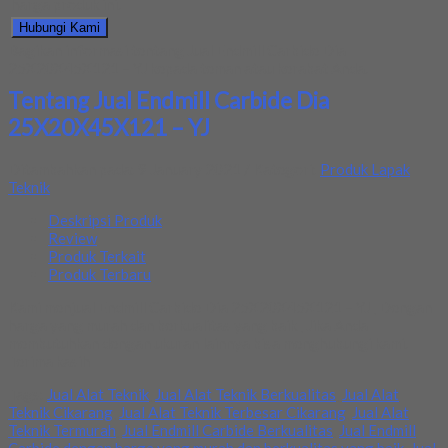
harga produk ini.
Hubungi Kami
Bagikan informasi tentang
Jual Endmill Carbide Dia
25X20X45X121 – YJ
kepada teman atau kerabat Anda.
Tentang Jual Endmill Carbide Dia
25X20X45X121 – YJ
Ditambahkan pada: 9 January 2021 / Kategori:
Produk Lapak
Teknik
Deskripsi Produk
Review
Produk Terkait
Produk Terbaru
Kami menjual Endmill Carbide Dia 25X20X45X121 – YJ , Dengan
harga yang murah dan berkualitas yang baik , Jika Anda
membutuhkan dengan ukuran lainnya bisa menghubungi kami.
Terima kasih
Tags:
Jual Alat Teknik
,
Jual Alat Teknik Berkualitas
,
Jual Alat
Teknik Cikarang
,
Jual Alat Teknik Terbesar Cikarang
,
Jual Alat
Teknik Termurah
,
Jual Endmill Carbide Berkualitas
,
Jual Endmill