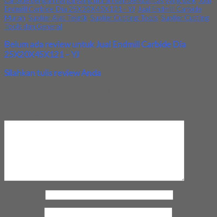
Carbide dengan harga yang murah dan berkualitas yang baik
,
Jual
Endmill Carbide Dia 25X20X45X121 - YJ
,
Jual Endmill Carbide
Murah
,
Suplier Alat Teknik
,
Suplier Cutting Tools
,
Suplier Cutting
Tools dan General
Belum ada review untuk Jual Endmill Carbide Dia
25X20X45X121 – YJ
Silahkan tulis review Anda
Your email address will not be published.
Required fields are
marked
*
Review Anda
Nama Anda
*
Email Anda
*