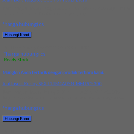
Kami menjual Insert Taegutec CCGT 09T302FL K10 terjamin dan
berkualitas. Tersedia ukuran dan spec yang...
*harga hubungi cs
Hubungi Kami
Jual Insert Taegutec CCGT 09T302FL K10
*harga hubungi cs
Ready Stock
Mungkin Anda tertarik dengan produk terbaru kami.
Jual Insert Korloy SEXT14M4AGSN-MM PC5300
Kami menjual Insert Korloy SEXT14M4AGSN-MM PC5300
terjamin dan berkualitas. Tersedia ukuran dan spec yang lain....
*harga hubungi cs
Hubungi Kami
Jual Insert Korloy SEXT14M4AGSN-MM PC5300