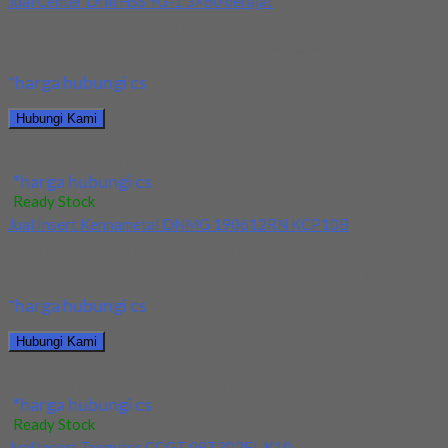
Jual Center Drill HSS YG-1 3×60 derajat
Kami menjual Center Drill HSS YG-1 3×60 derajat Berbagai
Ukuran terjamin dan berkualitas. Tersedia ukuran...
*harga hubungi cs
Hubungi Kami
Jual Center Drill HSS YG-1 3×60 derajat
*harga hubungi cs
Ready Stock
Jual Insert Kennametal DNMG 190612RN KCP10B
Kami menjual Insert Kennametal DNMG 190612RN KCP10B
terjamin dan berkualitas. Tersedia ukuran dan spec yang...
*harga hubungi cs
Hubungi Kami
Jual Insert Kennametal DNMG 190612RN KCP10B
*harga hubungi cs
Ready Stock
Jual Insert Taegutec CCGT 09T302FL K10