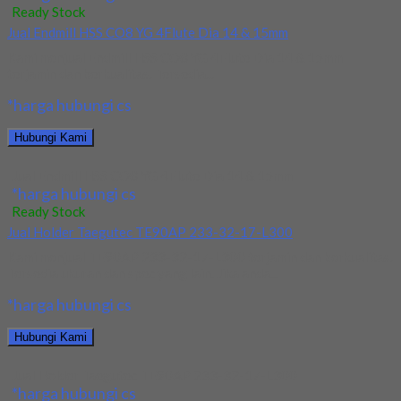
Ready Stock
Jual Endmill HSS CO8 YG 4Flute Dia 14 & 15mm
Kami menjual Endmill HSS CO8 YG 4Flute Dia 14 & 15mm
terjamin dan berkualitas. Tersedia...
*harga hubungi cs
Hubungi Kami
Jual Endmill HSS CO8 YG 4Flute Dia 14 & 15mm
*harga hubungi cs
Ready Stock
Jual Holder Taegutec TE90AP 233-32-17-L300
Kami menjual TE90AP 233-32-17-L300 terjamin dan berkualitas.
Tersedia ukuran dan spec yang lain. Jika anda...
*harga hubungi cs
Hubungi Kami
Jual Holder Taegutec TE90AP 233-32-17-L300
*harga hubungi cs