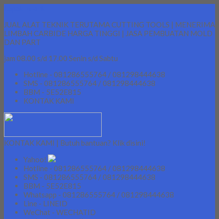
Lapak Teknik
JUAL ALAT TEKNIK TERUTAMA CUTTING TOOLS | MENERIMA
LIMBAH CARBIDE HARGA TINGGI | JASA PEMBUATAN MOLD
DAN PART
jam 08.00 s/d 17.00 Senin s/d Sabtu
Hotline - 081286555764 / 081298444638
SMS - 081286555764 / 081298444638
BBM - 5E52E815
KONTAK KAMI
KONTAK KAMI | Butuh bantuan? Klik disini!
Yahoo!
Hotline - 081286555764 / 081298444638
SMS - 081286555764 / 081298444638
BBM - 5E52E815
Whatsapp - 081286555764 / 081298444638
Line - LINEID
WeChat - WECHATID