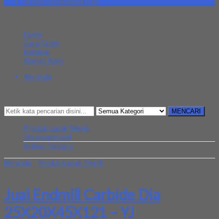
pt.simultan@gmail.com
MENU NAVIGASI
Home
Cara Order
Katalog
Alamat Kami
Beranda
Kategori
Mencari Sesuatu?
MENCARI
Produk Lapak Teknik
Uncategorized
Artikel Terbaru
Beranda
»
Produk Lapak Teknik
»
Jual Endmill Carbide Dia
25X20X45X121 – YJ
Jual Endmill Carbide Dia
25X20X45X121 – YJ