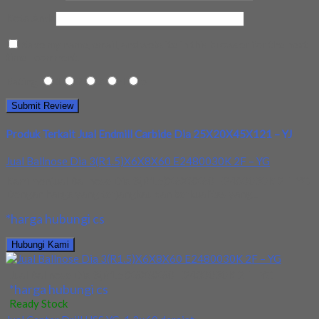
Kota Anda
Save my name, email, and website in this browser for the next
time I comment.
Rating
1
2
3
4
5
Produk Terkait Jual Endmill Carbide Dia 25X20X45X121 – YJ
Jual Ballnose Dia 3(R1.5)X6X8X60 E2480030K 2F – YG
Kami menjual Ballnose Dia 3(R1.5)X6X8X60 E2480030K 2F- YG
Dengan harga yang terjangkau dan berkualitas yang...
*harga hubungi cs
Hubungi Kami
Jual Ballnose Dia 3(R1.5)X6X8X60 E2480030K 2F – YG
*harga hubungi cs
Ready Stock