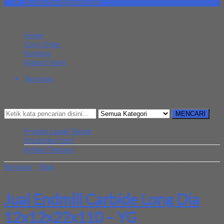
pt.simultan@gmail.com
MENU NAVIGASI
Home
Cara Order
Katalog
Alamat Kami
Beranda
Kategori
Mencari Sesuatu?
MENCARI
Produk Lapak Teknik
Uncategorized
Artikel Terbaru
Beranda
»
Blog
»
Jual Endmill Carbide Long Dia 12x12x22x110 –
YG
Jual Endmill Carbide Long Dia
12x12x22x110 – YG