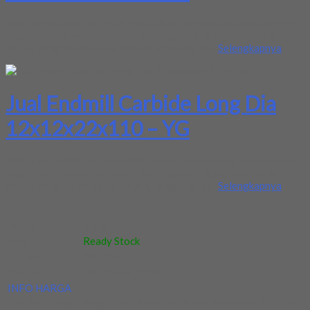
Kami menjual terjamin dan berkualitas. Tersedia ukuran dan spec
yang lain. Jika anda membutuhkan segera hubungi kami pada
nomor yang tertera atau datang langsung ke...
Selengkapnya
Jual Endmill Carbide Long Dia
12x12x22x110 – YG
Kami menjual terjamin dan berkualitas. Tersedia ukuran dan spec
yang lain. Jika anda membutuhkan segera hubungi kami pada
nomor yang tertera atau datang langsung ke...
Selengkapnya
Kode
:
-
Berat
:
0.5 kg
Stok
:
Ready Stock
Dilihat
:
382 kali
Review
:
Belum ada review
INFO HARGA
Silahkan menghubungi kontak kami untuk mendapatkan informasi