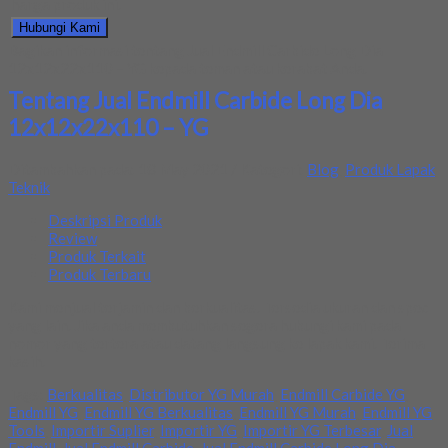
harga produk ini.
Hubungi Kami
Bagikan informasi tentang
Jual Endmill Carbide Long Dia
12x12x22x110 – YG
kepada teman atau kerabat Anda.
Tentang Jual Endmill Carbide Long Dia
12x12x22x110 – YG
Ditambahkan pada: 18 May 2021 / Kategori:
Blog
,
Produk Lapak
Teknik
Deskripsi Produk
Review
Produk Terkait
Produk Terbaru
Kami menjual terjamin dan berkualitas. Tersedia ukuran dan spec
yang lain. Jika anda membutuhkan segera hubungi kami pada
nomor yang tertera atau datang langsung ke lapak kami. Terima
kasih.
Tags:
Berkualitas
,
Distributor YG Murah
,
Endmill Carbide YG
,
Endmill YG
,
Endmill YG Berkualitas
,
Endmill YG Murah
,
Endmill YG
Tools
,
Importir Suplier
,
Importir YG
,
Importir YG Terbesar
,
Jual