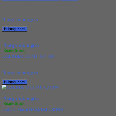
Kami menjual Collet ER16 Yeong Yih Berbagai Ukuran terjamin
dan berkualitas. Tersedia ukuran dan spec...
*harga hubungi cs
Hubungi Kami
Jual Collet ER16 Yeong Yih Berbagai Ukuran
*harga hubungi cs
Ready Stock
JUAL INSERT CCMTT09T304
spesifikasi : Insert CCMTT09T304 dengan harga terjangkau
*harga hubungi cs
Hubungi Kami
JUAL INSERT CCMTT09T304
*harga hubungi cs
Ready Stock
/ INSERT CCMTT09T304
Jual Drill Nachi SD 5.5 List 500 HSS