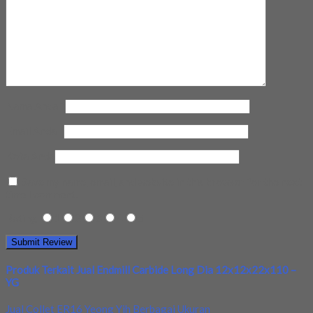
Nama Anda
*
Email Anda
*
Kota Anda
Save my name, email, and website in this browser for the next
time I comment.
Rating
1
2
3
4
5
Produk Terkait Jual Endmill Carbide Long Dia 12x12x22x110 –
YG
Jual Collet ER16 Yeong Yih Berbagai Ukuran