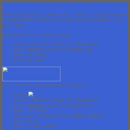
Lapak Teknik
JUAL ALAT TEKNIK TERUTAMA CUTTING TOOLS | MENERIMA
LIMBAH CARBIDE HARGA TINGGI | JASA PEMBUATAN MOLD
DAN PART
jam 08.00 s/d 17.00 Senin s/d Sabtu
Hotline - 081286555764 / 081298444638
SMS - 081286555764 / 081298444638
BBM - 5E52E815
KONTAK KAMI
KONTAK KAMI | Butuh bantuan? Klik disini!
Yahoo!
Hotline - 081286555764 / 081298444638
SMS - 081286555764 / 081298444638
BBM - 5E52E815
Whatsapp - 081286555764 / 081298444638
Line - LINEID
WeChat - WECHATID